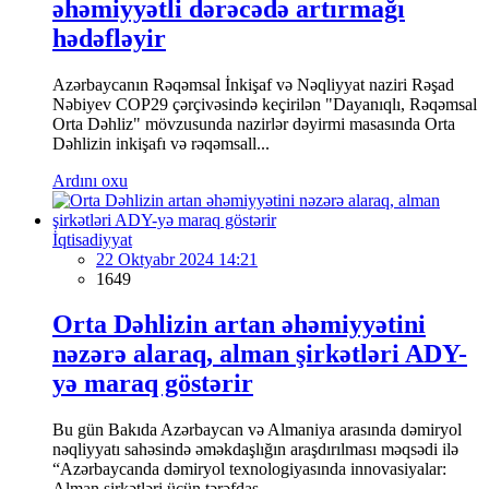
əhəmiyyətli dərəcədə artırmağı
hədəfləyir
Azərbaycanın Rəqəmsal İnkişaf və Nəqliyyat naziri Rəşad
Nəbiyev COP29 çərçivəsində keçirilən "Dayanıqlı, Rəqəmsal
Orta Dəhliz" mövzusunda nazirlər dəyirmi masasında Orta
Dəhlizin inkişafı və rəqəmsall...
Ardını oxu
İqtisadiyyat
22 Oktyabr 2024 14:21
1649
Orta Dəhlizin artan əhəmiyyətini
nəzərə alaraq, alman şirkətləri ADY-
yə maraq göstərir
Bu gün Bakıda Azərbaycan və Almaniya arasında dəmiryol
nəqliyyatı sahəsində əməkdaşlığın araşdırılması məqsədi ilə
“Azərbaycanda dəmiryol texnologiyasında innovasiyalar:
Alman şirkətləri üçün tərəfdaş...