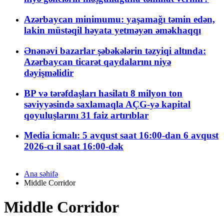
Azərbaycan minimumu: yaşamağı təmin edən,
lakin müstəqil həyata yetməyən əməkhaqqı
Ənənəvi bazarlar şəbəkələrin təzyiqi altında:
Azərbaycan ticarət qaydalarını niyə
dəyişməlidir
BP və tərəfdaşları hasilatı 8 milyon ton
səviyyəsində saxlamaqla AÇG-yə kapital
qoyuluşlarını 31 faiz artırıblar
Media icmalı: 5 avqust saat 16:00-dan 6 avqust
2026-cı il saat 16:00-dək
Ana səhifə
Middle Corridor
Middle Corridor