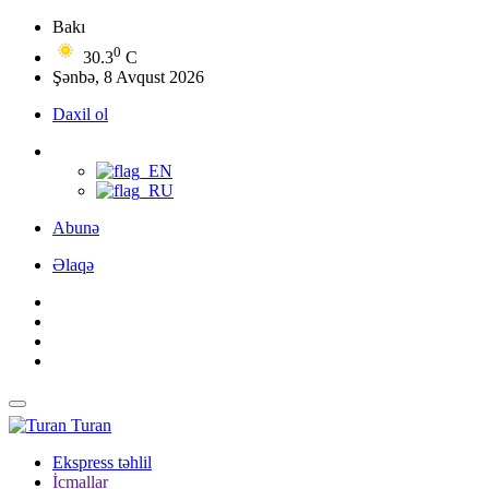
Bakı
0
30.3
C
Şənbə, 8 Avqust 2026
Daxil ol
Abunə
Əlaqə
Turan
Ekspress təhlil
İcmallar