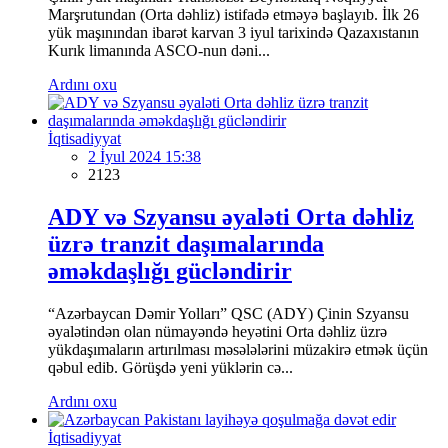
Marşrutundan (Orta dəhliz) istifadə etməyə başlayıb. İlk 26
yük maşınından ibarət karvan 3 iyul tarixində Qazaxıstanın
Kurık limanında ASCO-nun dəni...
Ardını oxu
İqtisadiyyat
2 İyul 2024 15:38
2123
ADY və Szyansu əyaləti Orta dəhliz
üzrə tranzit daşımalarında
əməkdaşlığı gücləndirir
“Azərbaycan Dəmir Yolları” QSC (ADY) Çinin Szyansu
əyalətindən olan nümayəndə heyətini Orta dəhliz üzrə
yükdaşımaların artırılması məsələlərini müzakirə etmək üçün
qəbul edib. Görüşdə yeni yüklərin cə...
Ardını oxu
İqtisadiyyat