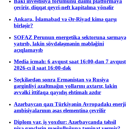
Bakı investisiya forumunu daimi platformaya
çevirir, diqqət qeyri-neft kapitalına yönəlir
Ankara, İslamabad və Ər-Riyad kimə qarşı
birləşir?
SOFAZ Perunun energetika sektoruna sərmayə
yatırıb, lakin sövdələşmənin məbləğini
açıqlamayıb
Media icmalı: 6 avqust saat 16:00-dan 7 avqust
2026-cı il saat 16:00-dək
Seçkilərdən sonra Ermənistan və Rusiya
gərginliyi azaltmağın yollarını axtarır, lakin
əvvəlki ittifaqa qayıdış ehtimalı azdır
Azərbaycan qazı Türkiyənin Avropadakı enerji
ambisiyalarının əsas elementinə çevrilir
Diplom var, iş yoxdur: Azərbaycanda təhsil
niyə gənclərin məşğulluğuna təminat vermir?