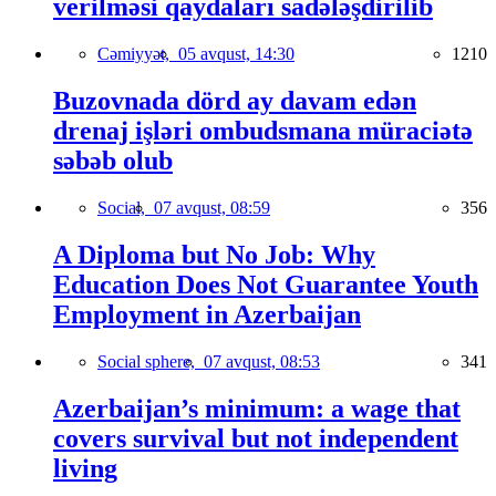
verilməsi qaydaları sadələşdirilib
Cəmiyyət,
05 avqust, 14:30
1210
Buzovnada dörd ay davam edən
drenaj işləri ombudsmana müraciətə
səbəb olub
Social,
07 avqust, 08:59
356
A Diploma but No Job: Why
Education Does Not Guarantee Youth
Employment in Azerbaijan
Social sphere,
07 avqust, 08:53
341
Azerbaijan’s minimum: a wage that
covers survival but not independent
living