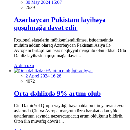
30 May 2024 15:07
2639
Azərbaycan Pakistanı layihəyə
qoşulmağa dəvət edir
Regional əlaqələrin möhkəmləndirilməsi istiqamətində
mühüm addım olaraq Azərbaycan Pakistanı Asiya ilə
Avropanı birləşdirən əsas nəqliyyat marşrutu olan iddialı Orta
Dəhliz layihəsinə qoşulmağa dəvət...
Ardını oxu
İqtisadiyyat
2 Aprel 2024 16:26
4072
Orta dəhlizdə 9% artım olub
Çin DəmirYol Qrupu yaydığı bəyanatda bu ilin yanvar-fevral
aylarında Çin və Avropa marşrutu üzrə hərəkət edən yük
qatarlarının sayında nəzərəçarpacaq artım olduğunu bildirib.
Ötən ilin müvafiq dövrü i...