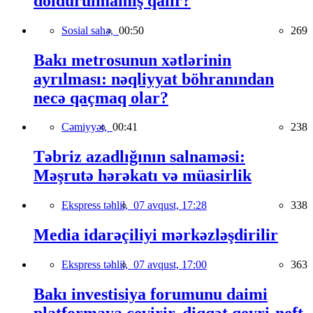
doldurulmamış qalır?
Sosial sahə,
00:50
269
Bakı metrosunun xətlərinin
ayrılması: nəqliyyat böhranından
necə qaçmaq olar?
Cəmiyyət,
00:41
238
Təbriz azadlığının salnaməsi:
Məşrutə hərəkatı və müasirlik
Ekspress təhlil,
07 avqust, 17:28
338
Media idarəçiliyi mərkəzləşdirilir
Ekspress təhlil,
07 avqust, 17:00
363
Bakı investisiya forumunu daimi
platformaya çevirir, diqqət qeyri-neft