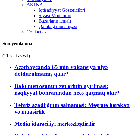
ASTNA
İqtisadiyyat Göstəriciləri
Siyası Monitorinq
Bazarların icmalı
Qarabağ münaqişəsi
Contact az
Son yenilənmə
(11 saat əvvəl)
Azərbaycanda 65 min vakansiya niyə
doldurulmamış qalır?
Bakı metrosunun xətlərinin ayrılması:
nəqliyyat böhranından necə qaçmaq olar?
Təbriz azadlığının salnaməsi: Məşrutə hərəkatı
və müasirlik
Media idarəçiliyi mərkəzləşdirilir