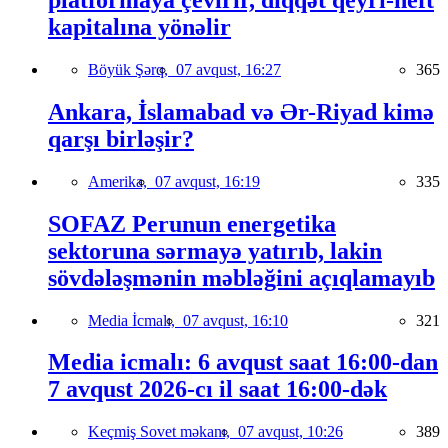
kapitalına yönəlir
Böyük Şərq,
07 avqust, 16:27
365
Ankara, İslamabad və Ər-Riyad kimə
qarşı birləşir?
Amerika,
07 avqust, 16:19
335
SOFAZ Perunun energetika
sektoruna sərmayə yatırıb, lakin
sövdələşmənin məbləğini açıqlamayıb
Media İcmalı,
07 avqust, 16:10
321
Media icmalı: 6 avqust saat 16:00-dan
7 avqust 2026-cı il saat 16:00-dək
Keçmiş Sovet məkanı,
07 avqust, 10:26
389