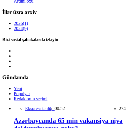
Ardını oxu
İllər üzrə arxiv
2026
(1)
2024
(9)
Bizi sosial şəbəkələrdə izləyin
Gündəmdə
Yeni
Populyar
Redaktorun seçimi
Ekspress təhlil,
00:52
274
Azərbaycanda 65 min vakansiya niyə