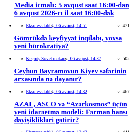
Media icmalı: 5 avqust saat 16:00-dan
6 avqust 2026-cı il saat 16:00-dək
Ekspress təhlil,
06 avqust, 14:51
471
Gömrükdə keyfiyyət inqilabı, yoxsa
yeni bürokratiya?
Keçmiş Sovet məkanı,
06 avqust, 14:37
502
Ceyhun Bayramovun Kiyev səfərinin
arxasında nə dayanır?
Ekspress təhlil,
06 avqust, 14:32
467
AZAL, ASCO və “Azərkosmos” üçün
yeni idarəetmə modeli: Fərman hansı
dəyişiklikləri gətirir?