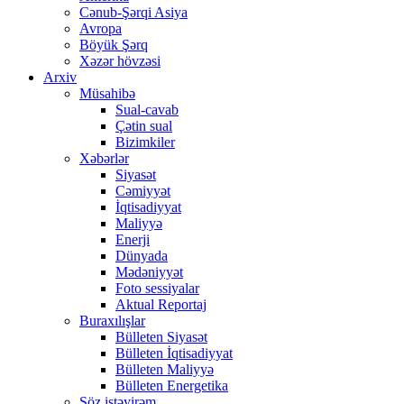
Cənub-Şərqi Asiya
Avropa
Böyük Şərq
Xəzər hövzəsi
Arxiv
Müsahibə
Sual-cavab
Çətin sual
Bizimkiler
Xəbərlər
Siyasət
Cəmiyyət
İqtisadiyyat
Maliyyə
Enerji
Dünyada
Mədəniyyət
Foto sessiyalar
Aktual Reportaj
Buraxılışlar
Bülleten Siyasət
Bülleten İqtisadiyyat
Bülleten Maliyyə
Bülleten Energetika
Söz istəyirəm