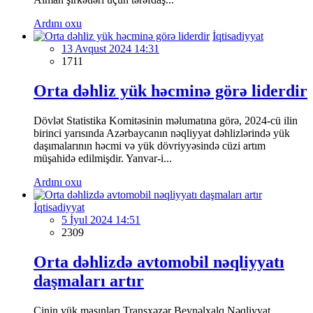
Ardını oxu
İqtisadiyyat
13 Avqust 2024 14:31
1711
Orta dəhliz yük həcminə görə liderdir
Dövlət Statistika Komitəsinin məlumatına görə, 2024-cü ilin
birinci yarısında Azərbaycanın nəqliyyat dəhlizlərində yük
daşımalarının həcmi və yük dövriyyəsində cüzi artım
müşahidə edilmişdir. Yanvar-i...
Ardını oxu
İqtisadiyyat
5 İyul 2024 14:51
2309
Orta dəhlizdə avtomobil nəqliyyatı
daşmaları artır
Çinin yük maşınları Transxəzər Beynəlxalq Nəqliyyat