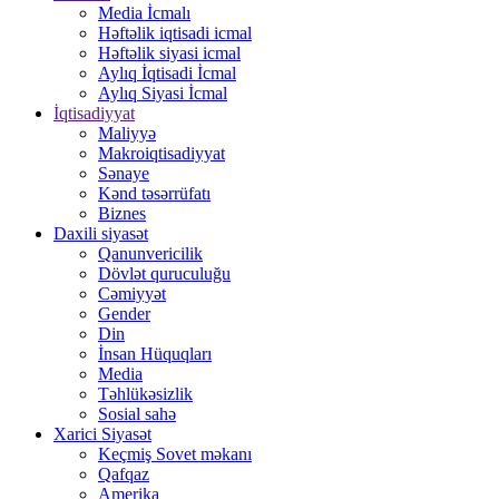
Media İcmalı
Həftəlik iqtisadi icmal
Həftəlik siyasi icmal
Aylıq İqtisadi İcmal
Aylıq Siyasi İcmal
İqtisadiyyat
Maliyyə
Makroiqtisadiyyat
Sənaye
Kənd təsərrüfatı
Biznes
Daxili siyasət
Qanunvericilik
Dövlət quruculuğu
Cəmiyyət
Gender
Din
İnsan Hüquqları
Media
Təhlükəsizlik
Sosial sahə
Xarici Siyasət
Keçmiş Sovet məkanı
Qafqaz
Amerika