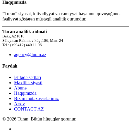
Haqqımızda
“Turan” siyasət, iqtisadiyyat və cəmiyyət həyatının qovuşuğunda
fəaliyyət göstərən müstəqil analitik qurumdur.
Turan analitik xidməti
Bakı, AZ1010
Süleyman Rəhimov küç.,186, Mən. 24
Tel.: (+99412) 440 11 96
agency@turan.az
Faydalı
İstifadə şərtləri
Məxfilik siyasti
Abunə
Haqqımızda
Bizim mütəxəssislərimiz
Arxiv
CONTACT AZ
© 2026 Turan. Bütün hüquqlar qorunur.