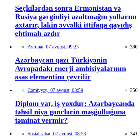
Seçkilərdən sonra Ermənistan və
Rusiya gərginliyi azaltmağın yollarını
axtarır, lakin əvvəlki ittifaqa qayıdış
ehtimalı azdır
Avropa,
07 avqust, 09:23
380
Azərbaycan qazı Türkiyənin
Avropadakı enerji ambisiyalarının
əsas elementinə çevrilir
Cəmiyyət,
07 avqust, 08:59
356
Diplom var, iş yoxdur: Azərbaycanda
təhsil niyə gənclərin məşğulluğuna
təminat vermir?
Sosial sahə,
07 avqust, 08:53
341