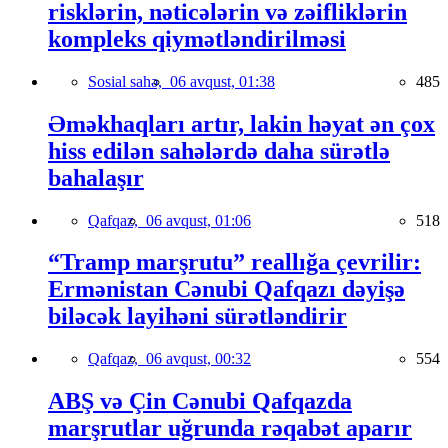
risklərin, nəticələrin və zəifliklərin
kompleks qiymətləndirilməsi
Sosial sahə,
06 avqust, 01:38
485
Əməkhaqları artır, lakin həyat ən çox
hiss edilən sahələrdə daha sürətlə
bahalaşır
Qafqaz,
06 avqust, 01:06
518
“Tramp marşrutu” reallığa çevrilir:
Ermənistan Cənubi Qafqazı dəyişə
biləcək layihəni sürətləndirir
Qafqaz,
06 avqust, 00:32
554
ABŞ və Çin Cənubi Qafqazda
marşrutlar uğrunda rəqabət aparır