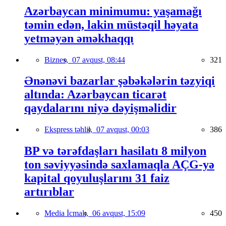
Azərbaycan minimumu: yaşamağı
təmin edən, lakin müstəqil həyata
yetməyən əməkhaqqı
Biznes,
07 avqust, 08:44
321
Ənənəvi bazarlar şəbəkələrin təzyiqi
altında: Azərbaycan ticarət
qaydalarını niyə dəyişməlidir
Ekspress təhlil,
07 avqust, 00:03
386
BP və tərəfdaşları hasilatı 8 milyon
ton səviyyəsində saxlamaqla AÇG-yə
kapital qoyuluşlarını 31 faiz
artırıblar
Media İcmalı,
06 avqust, 15:09
450