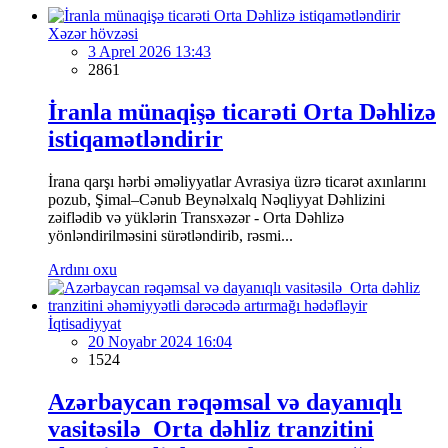
Xəzər hövzəsi
3 Aprel 2026 13:43
2861
İranla münaqişə ticarəti Orta Dəhlizə
istiqamətləndirir
İrana qarşı hərbi əməliyyatlar Avrasiya üzrə ticarət axınlarını
pozub, Şimal–Cənub Beynəlxalq Nəqliyyat Dəhlizini
zəiflədib və yüklərin Transxəzər - Orta Dəhlizə
yönləndirilməsini sürətləndirib, rəsmi...
Ardını oxu
İqtisadiyyat
20 Noyabr 2024 16:04
1524
Azərbaycan rəqəmsal və dayanıqlı
vasitəsilə Orta dəhliz tranzitini