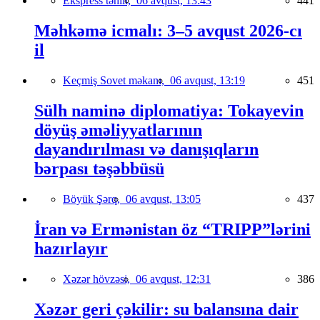
Ekspress təhlil,
06 avqust, 13:43
441
Məhkəmə icmalı: 3–5 avqust 2026-cı
il
Keçmiş Sovet məkanı,
06 avqust, 13:19
451
Sülh naminə diplomatiya: Tokayevin
döyüş əməliyyatlarının
dayandırılması və danışıqların
bərpası təşəbbüsü
Böyük Şərq,
06 avqust, 13:05
437
İran və Ermənistan öz “TRIPP”lərini
hazırlayır
Xəzər hövzəsi,
06 avqust, 12:31
386
Xəzər geri çəkilir: su balansına dair