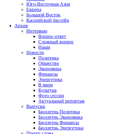
Юго-Восточная Азия
Европа
Большой Восток
Каспийский бассейн
Архив
Интервью
Вопрос-ответ
Сложный вопрос
Наши
Новости
Политика
Общество
Экономика
Финансы
Энергетика
В мире
Культура
Фото сессии
Актуальный репортаж
Выпуски
Бюллетнь Политика
Бюллетнь Экономика
Бюллетнь Финансы
Бюллетнь Энергетика
Прошу слова