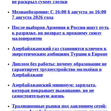
не раскрыл сумму сделки
Медиаобозрение: С 16:00 6 августа до 16:00
7 августа 2026 года
После выборов Армения и Россия ищут путь
к разрядке, но возврат к прежнему союзу
маловероятен
Азербайджанский газ становится ключом к
энергетическим амбициям Турции в Европе
Диплом без работы: почему образование не
гарантирует трудоустройство молодёжи в
Азербайджане
Азербайджанский минимум: зарплата,
которая покрывает выживание, но не
самостоятельную жизнь
Традиционные рынки под давлением сетей: