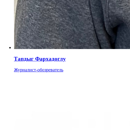
Тапдыг Фархадоглу
Журналист-обозреватель