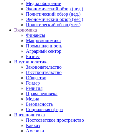
Медиа обозрение
Экономический обзор (нед.)
Политический обзор (нед.)
Экономический обзор (мес.)
Политический обзор (мес.)
Экономика
Финансы
Макроэкономика
Промышленность
Аграрный сектор
Бизнес
Внутриполитика
Законодательство
Госстроительство
Общество
Гендер
Религия
Права человека
Медиа
Безопасность
Социальная сфера
Внешполитика
Постсоветское пространство
Кавказ
Америка