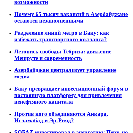
возможности
Почему 65 тысяч вакансий в Азербайджане
остаются незаполненными
Разделение линий метро в Баку: как
избежать транспортного коллапса?
Летопись свободы Тебриза: движение
Мешруте и современность
Азербайджан централизует управление
медиа
Баку превращает инвестиционный форум в
постоянную платформу для привлечения
ненефтяного капитала
Против кого объединяются Анкара,
Исламабад и Эр-Рияд?
SOFAZ инвестировал в энергетику Перу, но