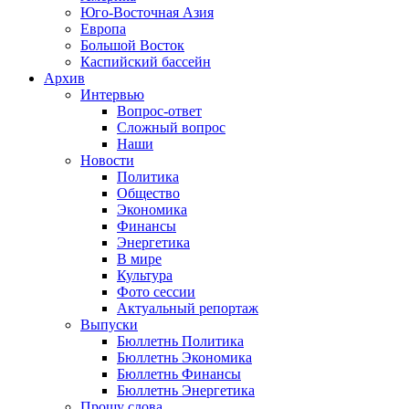
Юго-Восточная Азия
Европа
Большой Восток
Каспийский бассейн
Архив
Интервью
Вопрос-ответ
Сложный вопрос
Наши
Новости
Политика
Общество
Экономика
Финансы
Энергетика
В мире
Культура
Фото сессии
Актуальный репортаж
Выпуски
Бюллетнь Политика
Бюллетнь Экономика
Бюллетнь Финансы
Бюллетнь Энергетика
Прошу слова