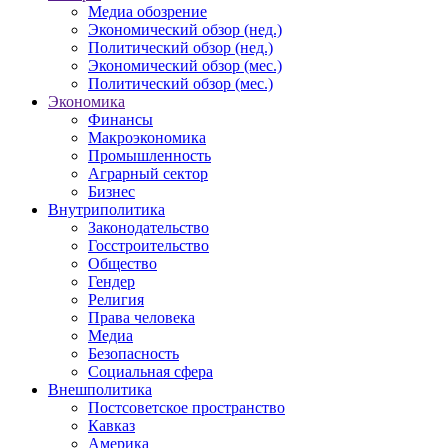
Медиа обозрение
Экономический обзор (нед.)
Политический обзор (нед.)
Экономический обзор (мес.)
Политический обзор (мес.)
Экономика
Финансы
Макроэкономика
Промышленность
Аграрный сектор
Бизнес
Внутриполитика
Законодательство
Госстроительство
Общество
Гендер
Религия
Права человека
Медиа
Безопасность
Социальная сфера
Внешполитика
Постсоветское пространство
Кавказ
Америка