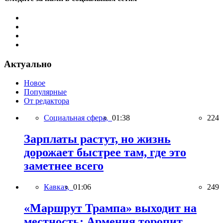
Актуально
Новое
Популярные
От редактора
Социальная сфера,
01:38
224
Зарплаты растут, но жизнь
дорожает быстрее там, где это
заметнее всего
Кавказ,
01:06
249
«Маршрут Трампа» выходит на
местность: Армения торопит