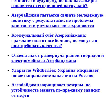
готовится к будущему, но как пассажиры
справятся с сегодняшней нагрузкой?
Азербайджан пытается связать молодежную
политику с результатами, но проблемы
занятости и утечки мозгов сохраняются
Коммунальный счёт Азербайджана:
граждане платят всё больше, но могут ли
они требовать качества?
Отмена льгот развернула рынок гибридов и
электромобилей Азербайджана
Удары по Wildberries: Украина открывает
новое направление давления на Россию
Азербайджан наращивает резервы, но
устойчивость маната по-прежнему зависит
от нефти