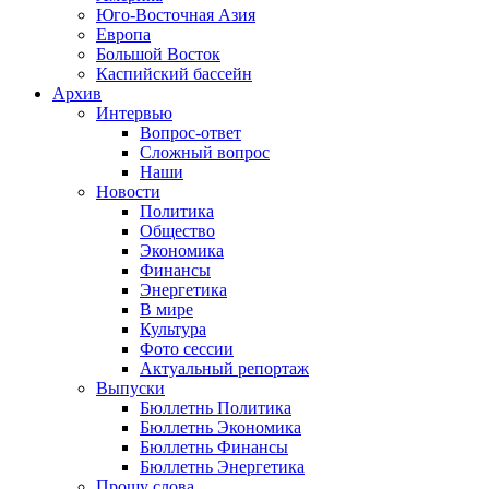
Юго-Восточная Азия
Европа
Большой Восток
Каспийский бассейн
Архив
Интервью
Вопрос-ответ
Сложный вопрос
Наши
Новости
Политика
Общество
Экономика
Финансы
Энергетика
В мире
Культура
Фото сессии
Актуальный репортаж
Выпуски
Бюллетнь Политика
Бюллетнь Экономика
Бюллетнь Финансы
Бюллетнь Энергетика
Прошу слова