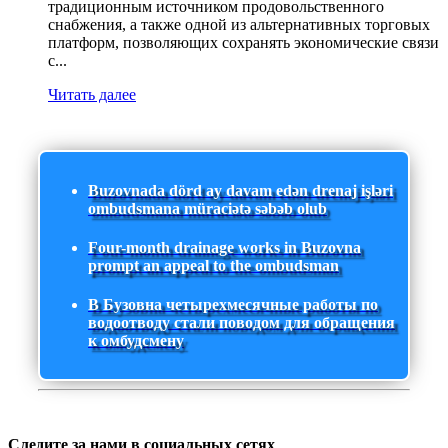
традиционным источником продовольственного
снабжения, а также одной из альтернативных торговых
платформ, позволяющих сохранять экономические связи
с...
Читать далее
Buzovnada dörd ay davam edən drenaj işləri
ombudsmana müraciətə səbəb olub
Four-month drainage works in Buzovna
prompt an appeal to the ombudsman
В Бузовна четырехмесячные работы по
водоотводу стали поводом для обращения
к омбудсмену
Следите за нами в социальных сетях