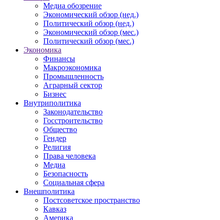
Медиа обозрение
Экономический обзор (нед.)
Политический обзор (нед.)
Экономический обзор (мес.)
Политический обзор (мес.)
Экономика
Финансы
Макроэкономика
Промышленность
Аграрный сектор
Бизнес
Внутриполитика
Законодательство
Госстроительство
Общество
Гендер
Религия
Права человека
Медиа
Безопасность
Социальная сфера
Внешполитика
Постсоветское пространство
Кавказ
Америка