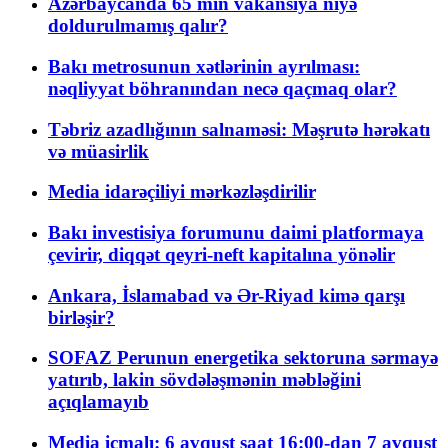
Azərbaycanda 65 min vakansiya niyə
doldurulmamış qalır?
Bakı metrosunun xətlərinin ayrılması:
nəqliyyat böhranından necə qaçmaq olar?
Təbriz azadlığının salnaməsi: Məşrutə hərəkatı
və müasirlik
Media idarəçiliyi mərkəzləşdirilir
Bakı investisiya forumunu daimi platformaya
çevirir, diqqət qeyri-neft kapitalına yönəlir
Ankara, İslamabad və Ər-Riyad kimə qarşı
birləşir?
SOFAZ Perunun energetika sektoruna sərmayə
yatırıb, lakin sövdələşmənin məbləğini
açıqlamayıb
Media icmalı: 6 avqust saat 16:00-dan 7 avqust