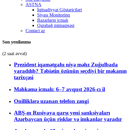
ASTNA
İqtisadiyyat Göstəriciləri
Siyası Monitorinq
Bazarların icmalı
Qarabağ münaqişəsi
Contact az
Son yenilənmə
(2 saat əvvəl)
Prezident iqamətgahı niyə məhz Zuğulbada
yaradılıb? Təbiətin özünün seçdiyi bir məkanın
tarixçəsi
Məhkəmə icmalı: 6–7 avqust 2026-cı il
Onilliklərə uzanan telefon zəngi
ABŞ-ın Rusiyaya qarşı yeni sanksiyaları
Azərbaycan üçün risklər və imkanlar yaradır