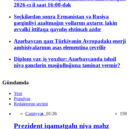
2026-cı il saat 16:00-dək
Seçkilərdən sonra Ermənistan və Rusiya
gərginliyi azaltmağın yollarını axtarır, lakin
əvvəlki ittifaqa qayıdış ehtimalı azdır
Azərbaycan qazı Türkiyənin Avropadakı enerji
ambisiyalarının əsas elementinə çevrilir
Diplom var, iş yoxdur: Azərbaycanda təhsil
niyə gənclərin məşğulluğuna təminat vermir?
Gündəmdə
Yeni
Populyar
Redaktorun seçimi
Cəmiyyət,
01:26
159
Prezident iqamətgahı niyə məhz