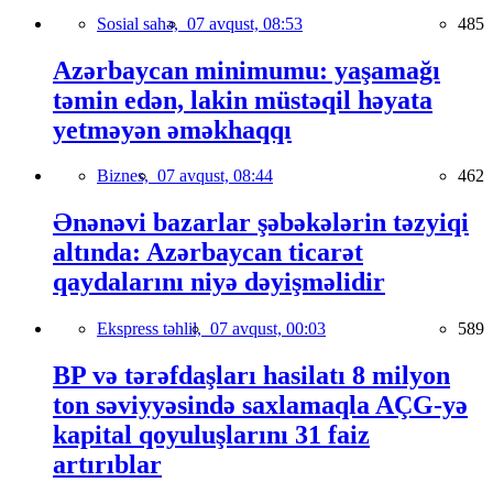
Sosial sahə,
07 avqust, 08:53
485
Azərbaycan minimumu: yaşamağı
təmin edən, lakin müstəqil həyata
yetməyən əməkhaqqı
Biznes,
07 avqust, 08:44
462
Ənənəvi bazarlar şəbəkələrin təzyiqi
altında: Azərbaycan ticarət
qaydalarını niyə dəyişməlidir
Ekspress təhlil,
07 avqust, 00:03
589
BP və tərəfdaşları hasilatı 8 milyon
ton səviyyəsində saxlamaqla AÇG-yə
kapital qoyuluşlarını 31 faiz
artırıblar