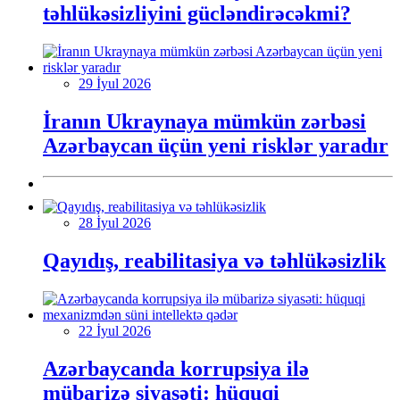
təhlükəsizliyini gücləndirəcəkmi?
29 İyul 2026
İranın Ukraynaya mümkün zərbəsi
Azərbaycan üçün yeni risklər yaradır
28 İyul 2026
Qayıdış, reabilitasiya və təhlükəsizlik
22 İyul 2026
Azərbaycanda korrupsiya ilə
mübarizə siyasəti: hüquqi