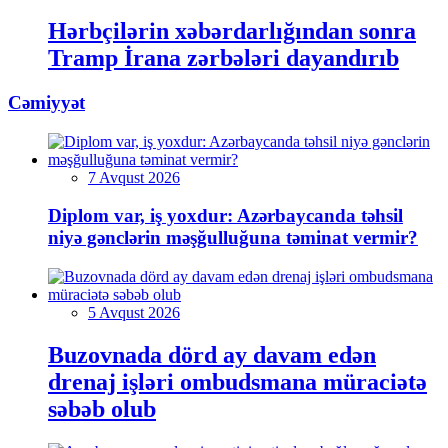
Hərbçilərin xəbərdarlığından sonra
Tramp İrana zərbələri dayandırıb
Cəmiyyət
7 Avqust 2026
Diplom var, iş yoxdur: Azərbaycanda təhsil
niyə gənclərin məşğulluğuna təminat vermir?
5 Avqust 2026
Buzovnada dörd ay davam edən
drenaj işləri ombudsmana müraciətə
səbəb olub