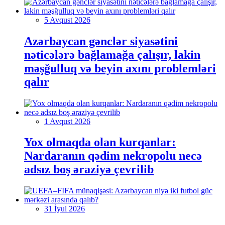
5 Avqust 2026
Azərbaycan gənclər siyasətini
nəticələrə bağlamağa çalışır, lakin
məşğulluq və beyin axını problemləri
qalır
1 Avqust 2026
Yox olmaqda olan kurqanlar:
Nardaranın qədim nekropolu necə
adsız boş əraziyə çevrilib
31 İyul 2026