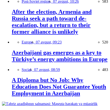
Post-Soviet region,
07 avqust, 10:26
583
After the election, Armenia and
Russia seek a path toward de-
escalation, but a return to their
former alliance is unlikely
Europe,
07 avqust, 09:23
520
Azerbaijani gas emerges as a key to
Türkiye’s energy ambitions in Europe
Social,
07 avqust, 08:59
483
A Diploma but No Job: Why
Education Does Not Guarantee Youth
Employment in Azerbaijan