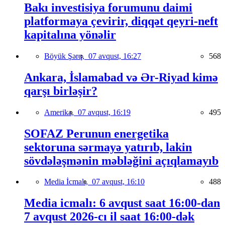
Bakı investisiya forumunu daimi
platformaya çevirir, diqqət qeyri-neft
kapitalına yönəlir
Böyük Şərq,
07 avqust, 16:27
568
Ankara, İslamabad və Ər-Riyad kimə
qarşı birləşir?
Amerika,
07 avqust, 16:19
495
SOFAZ Perunun energetika
sektoruna sərmayə yatırıb, lakin
sövdələşmənin məbləğini açıqlamayıb
Media İcmalı,
07 avqust, 16:10
488
Media icmalı: 6 avqust saat 16:00-dan
7 avqust 2026-cı il saat 16:00-dək