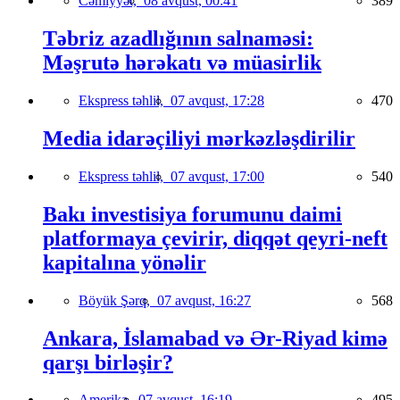
Cəmiyyət,
08 avqust, 00:41
389
Təbriz azadlığının salnaməsi:
Məşrutə hərəkatı və müasirlik
Ekspress təhlil,
07 avqust, 17:28
470
Media idarəçiliyi mərkəzləşdirilir
Ekspress təhlil,
07 avqust, 17:00
540
Bakı investisiya forumunu daimi
platformaya çevirir, diqqət qeyri-neft
kapitalına yönəlir
Böyük Şərq,
07 avqust, 16:27
568
Ankara, İslamabad və Ər-Riyad kimə
qarşı birləşir?
Amerika,
07 avqust, 16:19
495