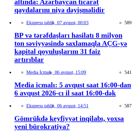
altında: Azərbaycan ticarət
qaydalarını niyə dəyişməlidir
Ekspress təhlil,
07 avqust, 00:03
589
BP və tərəfdaşları hasilatı 8 milyon
ton səviyyəsində saxlamaqla AÇG-yə
kapital qoyuluşlarını 31 faiz
artırıblar
Media İcmalı,
06 avqust, 15:09
541
Media icmalı: 5 avqust saat 16:00-dan
6 avqust 2026-cı il saat 16:00-dək
Ekspress təhlil,
06 avqust, 14:51
587
Gömrükdə keyfiyyət inqilabı, yoxsa
yeni bürokratiya?