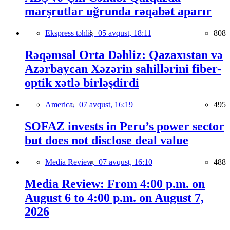
marşrutlar uğrunda rəqabət aparır
Ekspress təhlil,
05 avqust, 18:11
808
Rəqəmsal Orta Dəhliz: Qazaxıstan və
Azərbaycan Xəzərin sahillərini fiber-
optik xətlə birləşdirdi
America,
07 avqust, 16:19
495
SOFAZ invests in Peru’s power sector
but does not disclose deal value
Media Review,
07 avqust, 16:10
488
Media Review: From 4:00 p.m. on
August 6 to 4:00 p.m. on August 7,
2026