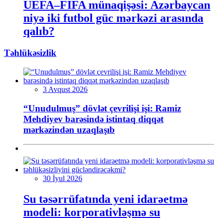
UEFA–FIFA münaqişəsi: Azərbaycan
niyə iki futbol güc mərkəzi arasında
qalıb?
Təhlükəsizlik
3 Avqust 2026
“Unudulmuş” dövlət çevrilişi işi: Ramiz
Mehdiyev barəsində istintaq diqqət
mərkəzindən uzaqlaşıb
30 İyul 2026
Su təsərrüfatında yeni idarəetmə
modeli: korporativləşmə su