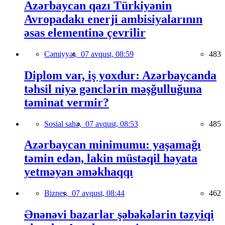
Azərbaycan qazı Türkiyənin
Avropadakı enerji ambisiyalarının
əsas elementinə çevrilir
Cəmiyyət,
07 avqust, 08:59
483
Diplom var, iş yoxdur: Azərbaycanda
təhsil niyə gənclərin məşğulluğuna
təminat vermir?
Sosial sahə,
07 avqust, 08:53
485
Azərbaycan minimumu: yaşamağı
təmin edən, lakin müstəqil həyata
yetməyən əməkhaqqı
Biznes,
07 avqust, 08:44
462
Ənənəvi bazarlar şəbəkələrin təzyiqi