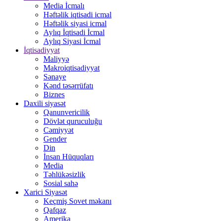
Media İcmalı
Həftəlik iqtisadi icmal
Həftəlik siyasi icmal
Aylıq İqtisadi İcmal
Aylıq Siyasi İcmal
İqtisadiyyat
Maliyyə
Makroiqtisadiyyat
Sənaye
Kənd təsərrüfatı
Biznes
Daxili siyasət
Qanunvericilik
Dövlət quruculuğu
Cəmiyyət
Gender
Din
İnsan Hüquqları
Media
Təhlükəsizlik
Sosial sahə
Xarici Siyasət
Keçmiş Sovet məkanı
Qafqaz
Amerika