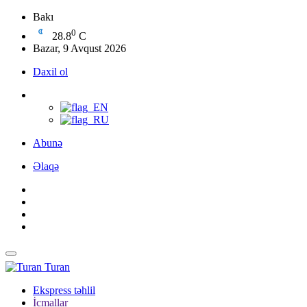
Bakı
0
28.8
C
Bazar, 9 Avqust 2026
Daxil ol
Abunə
Əlaqə
Turan
Ekspress təhlil
İcmallar