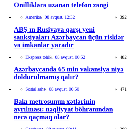
Onilliklərə uzanan telefon zəngi
Amerika,
08 avqust, 12:32
392
ABŞ-ın Rusiyaya qarşı yeni
sanksiyaları Azərbaycan üçün risklər
və imkanlar yaradır
Ekspress təhlil,
08 avqust, 00:52
482
Azərbaycanda 65 min vakansiya niyə
doldurulmamış qalır?
Sosial sahə,
08 avqust, 00:50
471
Bakı metrosunun xətlərinin
ayrılması: nəqliyyat böhranından
necə qaçmaq olar?