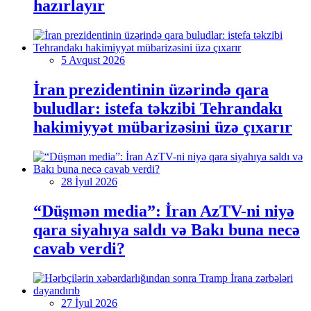
hazırlayır
5 Avqust 2026
İran prezidentinin üzərində qara
buludlar: istefa təkzibi Tehrandakı
hakimiyyət mübarizəsini üzə çıxarır
28 İyul 2026
“Düşmən media”: İran AzTV-ni niyə
qara siyahıya saldı və Bakı buna necə
cavab verdi?
27 İyul 2026