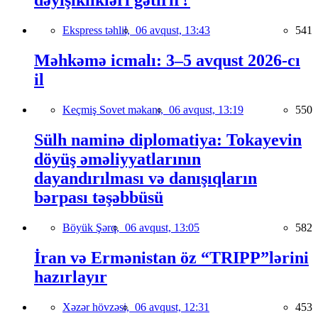
dəyişiklikləri gətirir?
Ekspress təhlil,
06 avqust, 13:43
541
Məhkəmə icmalı: 3–5 avqust 2026-cı
il
Keçmiş Sovet məkanı,
06 avqust, 13:19
550
Sülh naminə diplomatiya: Tokayevin
döyüş əməliyyatlarının
dayandırılması və danışıqların
bərpası təşəbbüsü
Böyük Şərq,
06 avqust, 13:05
582
İran və Ermənistan öz “TRIPP”lərini
hazırlayır
Xəzər hövzəsi,
06 avqust, 12:31
453