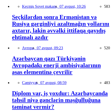
Keçmiş Sovet məkanı,
07 avqust, 10:26
583
Seçkilərdən sonra Ermənistan və
Rusiya gərginliyi azaltmağın yollarını
axtarır, lakin əvvəlki ittifaqa qayıdış
ehtimalı azdır
Avropa,
07 avqust, 09:23
520
Azərbaycan qazı Türkiyənin
Avropadakı enerji ambisiyalarının
əsas elementinə çevrilir
Cəmiyyət,
07 avqust, 08:59
483
Diplom var, iş yoxdur: Azərbaycanda
təhsil niyə gənclərin məşğulluğuna
təminat vermir?