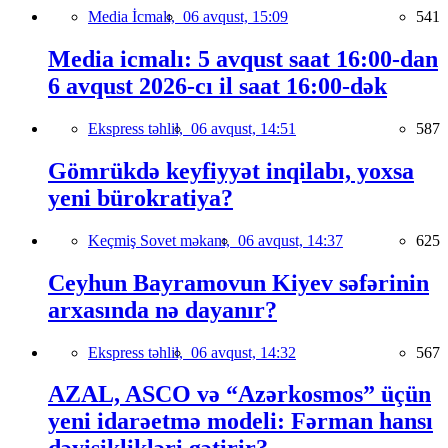
Media İcmalı,
06 avqust, 15:09
541
Media icmalı: 5 avqust saat 16:00-dan
6 avqust 2026-cı il saat 16:00-dək
Ekspress təhlil,
06 avqust, 14:51
587
Gömrükdə keyfiyyət inqilabı, yoxsa
yeni bürokratiya?
Keçmiş Sovet məkanı,
06 avqust, 14:37
625
Ceyhun Bayramovun Kiyev səfərinin
arxasında nə dayanır?
Ekspress təhlil,
06 avqust, 14:32
567
AZAL, ASCO və “Azərkosmos” üçün
yeni idarəetmə modeli: Fərman hansı