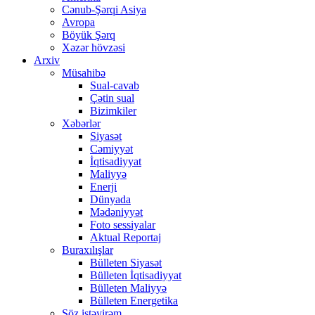
Cənub-Şərqi Asiya
Avropa
Böyük Şərq
Xəzər hövzəsi
Arxiv
Müsahibə
Sual-cavab
Çətin sual
Bizimkiler
Xəbərlər
Siyasət
Cəmiyyət
İqtisadiyyat
Maliyyə
Enerji
Dünyada
Mədəniyyət
Foto sessiyalar
Aktual Reportaj
Buraxılışlar
Bülleten Siyasət
Bülleten İqtisadiyyat
Bülleten Maliyyə
Bülleten Energetika
Söz istəyirəm