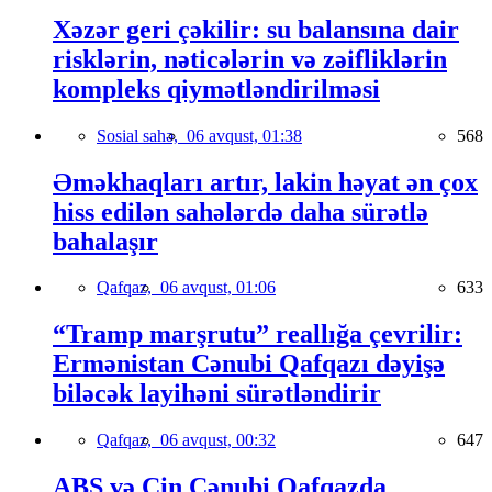
Xəzər geri çəkilir: su balansına dair
risklərin, nəticələrin və zəifliklərin
kompleks qiymətləndirilməsi
Sosial sahə,
06 avqust, 01:38
568
Əməkhaqları artır, lakin həyat ən çox
hiss edilən sahələrdə daha sürətlə
bahalaşır
Qafqaz,
06 avqust, 01:06
633
“Tramp marşrutu” reallığa çevrilir:
Ermənistan Cənubi Qafqazı dəyişə
biləcək layihəni sürətləndirir
Qafqaz,
06 avqust, 00:32
647
ABŞ və Çin Cənubi Qafqazda