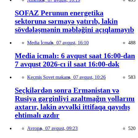
SOFAZ Perunun energetika
sektoruna sərmayə yatırıb, lakin
sövdələşmənin məbləğini açıqlamayıb
Media İcmalı,
07 avqust, 16:10
488
Media icmalı: 6 avqust saat 16:00-dan
7 avqust 2026-cı il saat 16:00-dək
Keçmiş Sovet məkanı,
07 avqust, 10:26
583
Seçkilərdən sonra Ermənistan və
Rusiya gərginliyi azaltmağın yollarını
axtarır, lakin əvvəlki ittifaqa qayıdış
ehtimalı azdır
Avropa,
07 avqust, 09:23
520