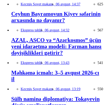
Keçmiş Sovet məkanı,
06 avqust, 14:37
625
Ceyhun Bayramovun Kiyev səfərinin
arxasında nə dayanır?
Ekspress təhlil,
06 avqust, 14:32
567
AZAL, ASCO və “Azərkosmos” üçün
yeni idarəetmə modeli: Fərman hansı
dəyişiklikləri gətirir?
Ekspress təhlil,
06 avqust, 13:43
541
Məhkəmə icmalı: 3–5 avqust 2026-cı
il
Keçmiş Sovet məkanı,
06 avqust, 13:19
550
Sülh naminə diplomatiya: Tokayevin