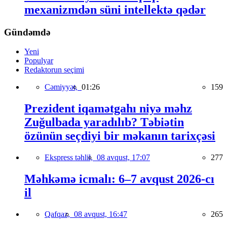
mexanizmdən süni intellektə qədər
Gündəmdə
Yeni
Populyar
Redaktorun seçimi
Cəmiyyət,
01:26
159
Prezident iqamətgahı niyə məhz
Zuğulbada yaradılıb? Təbiətin
özünün seçdiyi bir məkanın tarixçəsi
Ekspress təhlil,
08 avqust, 17:07
277
Məhkəmə icmalı: 6–7 avqust 2026-cı
il
Qafqaz,
08 avqust, 16:47
265