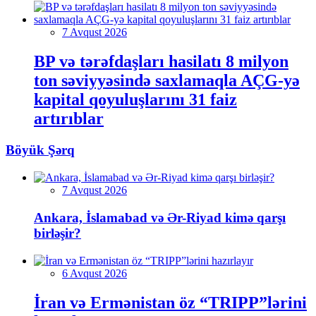
7 Avqust 2026
BP və tərəfdaşları hasilatı 8 milyon
ton səviyyəsində saxlamaqla AÇG-yə
kapital qoyuluşlarını 31 faiz
artırıblar
Böyük Şərq
7 Avqust 2026
Ankara, İslamabad və Ər-Riyad kimə qarşı
birləşir?
6 Avqust 2026
İran və Ermənistan öz “TRIPP”lərini