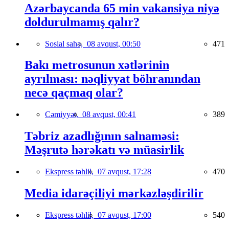
Azərbaycanda 65 min vakansiya niyə
doldurulmamış qalır?
Sosial sahə,
08 avqust, 00:50
471
Bakı metrosunun xətlərinin
ayrılması: nəqliyyat böhranından
necə qaçmaq olar?
Cəmiyyət,
08 avqust, 00:41
389
Təbriz azadlığının salnaməsi:
Məşrutə hərəkatı və müasirlik
Ekspress təhlil,
07 avqust, 17:28
470
Media idarəçiliyi mərkəzləşdirilir
Ekspress təhlil,
07 avqust, 17:00
540