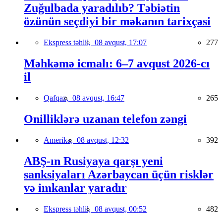
Zuğulbada yaradılıb? Təbiətin
özünün seçdiyi bir məkanın tarixçəsi
Ekspress təhlil,
08 avqust, 17:07
277
Məhkəmə icmalı: 6–7 avqust 2026-cı
il
Qafqaz,
08 avqust, 16:47
265
Onilliklərə uzanan telefon zəngi
Amerika,
08 avqust, 12:32
392
ABŞ-ın Rusiyaya qarşı yeni
sanksiyaları Azərbaycan üçün risklər
və imkanlar yaradır
Ekspress təhlil,
08 avqust, 00:52
482