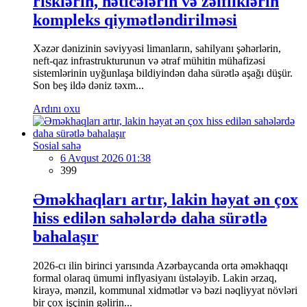
risklərin, nəticələrin və zəifliklərin
kompleks qiymətləndirilməsi
Xəzər dənizinin səviyyəsi limanların, sahilyanı şəhərlərin,
neft-qaz infrastrukturunun və ətraf mühitin mühafizəsi
sistemlərinin uyğunlaşa bildiyindən daha sürətlə aşağı düşür.
Son beş ildə dəniz təxm...
Ardını oxu
Sosial sahə
6 Avqust 2026 01:38
399
Əməkhaqları artır, lakin həyat ən çox
hiss edilən sahələrdə daha sürətlə
bahalaşır
2026-cı ilin birinci yarısında Azərbaycanda orta əməkhaqqı
formal olaraq ümumi inflyasiyanı üstələyib. Lakin ərzaq,
kirayə, mənzil, kommunal xidmətlər və bəzi nəqliyyat növləri
bir çox işçinin gəlirin...