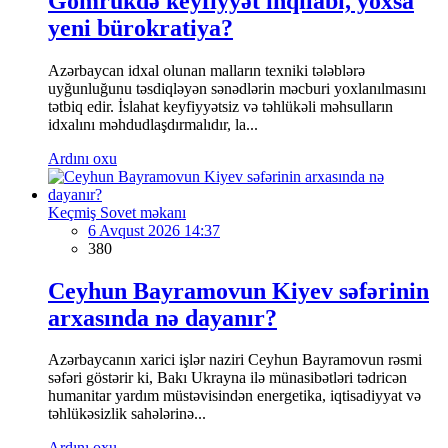
Gömrükdə keyfiyyət inqilabı, yoxsa
yeni bürokratiya?
Azərbaycan idxal olunan malların texniki tələblərə
uyğunluğunu təsdiqləyən sənədlərin məcburi yoxlanılmasını
tətbiq edir. İslahat keyfiyyətsiz və təhlükəli məhsulların
idxalını məhdudlaşdırmalıdır, la...
Ardını oxu
Keçmiş Sovet məkanı
6 Avqust 2026 14:37
380
Ceyhun Bayramovun Kiyev səfərinin
arxasında nə dayanır?
Azərbaycanın xarici işlər naziri Ceyhun Bayramovun rəsmi
səfəri göstərir ki, Bakı Ukrayna ilə münasibətləri tədricən
humanitar yardım müstəvisindən energetika, iqtisadiyyat və
təhlükəsizlik sahələrinə...
Ardını oxu