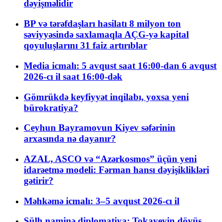
dəyişməlidir
BP və tərəfdaşları hasilatı 8 milyon ton
səviyyəsində saxlamaqla AÇG-yə kapital
qoyuluşlarını 31 faiz artırıblar
Media icmalı: 5 avqust saat 16:00-dan 6 avqust
2026-cı il saat 16:00-dək
Gömrükdə keyfiyyət inqilabı, yoxsa yeni
bürokratiya?
Ceyhun Bayramovun Kiyev səfərinin
arxasında nə dayanır?
AZAL, ASCO və “Azərkosmos” üçün yeni
idarəetmə modeli: Fərman hansı dəyişiklikləri
gətirir?
Məhkəmə icmalı: 3–5 avqust 2026-cı il
Sülh naminə diplomatiya: Tokayevin döyüş