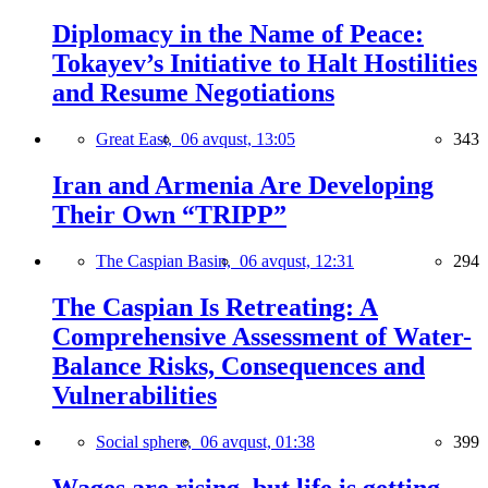
Diplomacy in the Name of Peace:
Tokayev’s Initiative to Halt Hostilities
and Resume Negotiations
Great East,
06 avqust, 13:05
343
Iran and Armenia Are Developing
Their Own “TRIPP”
The Caspian Basin,
06 avqust, 12:31
294
The Caspian Is Retreating: A
Comprehensive Assessment of Water-
Balance Risks, Consequences and
Vulnerabilities
Social sphere,
06 avqust, 01:38
399
Wages are rising, but life is getting