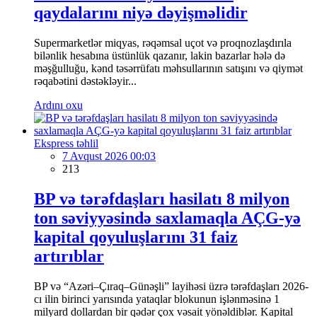
qaydalarını niyə dəyişməlidir
Supermarketlər miqyas, rəqəmsal uçot və proqnozlaşdırıla
bilənlik hesabına üstünlük qazanır, lakin bazarlar hələ də
məşğulluğu, kənd təsərrüfatı məhsullarının satışını və qiymət
rəqabətini dəstəkləyir...
Ardını oxu
Ekspress təhlil
7 Avqust 2026 00:03
213
BP və tərəfdaşları hasilatı 8 milyon
ton səviyyəsində saxlamaqla AÇG-yə
kapital qoyuluşlarını 31 faiz
artırıblar
BP və “Azəri–Çıraq–Günəşli” layihəsi üzrə tərəfdaşları 2026-
cı ilin birinci yarısında yataqlar blokunun işlənməsinə 1
milyard dollardan bir qədər çox vəsait yönəldiblər. Kapital