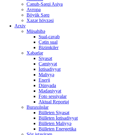
Cənub-Şərqi Asiya
Avropa
Böyük Şərq
Xəzər hövzəsi
Arxiv
Müsahibə
Sual-cavab
Çətin sual
Bizimkiler
Xəbərlər
Siyasət
Cəmiyyət
İqtisadiyyat
Maliyyə
Enerji
Dünyada
Mədəniyyət
Foto sessiyalar
Aktual Reportaj
Buraxılışlar
Bülleten Siyasət
Bülleten İqtisadiyyat
Bülleten Maliyyə
Bülleten Energetika
Söz istəyirəm