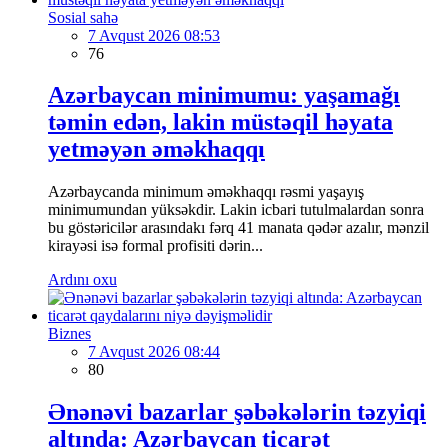
Sosial sahə
7 Avqust 2026 08:53
76
Azərbaycan minimumu: yaşamağı
təmin edən, lakin müstəqil həyata
yetməyən əməkhaqqı
Azərbaycanda minimum əməkhaqqı rəsmi yaşayış
minimumundan yüksəkdir. Lakin icbari tutulmalardan sonra
bu göstəricilər arasındakı fərq 41 manata qədər azalır, mənzil
kirayəsi isə formal profisiti dərin...
Ardını oxu
Biznes
7 Avqust 2026 08:44
80
Ənənəvi bazarlar şəbəkələrin təzyiqi
altında: Azərbaycan ticarət