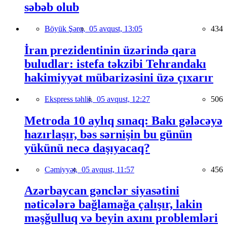
səbəb olub
Böyük Şərq,
05 avqust, 13:05
434
İran prezidentinin üzərində qara
buludlar: istefa təkzibi Tehrandakı
hakimiyyət mübarizəsini üzə çıxarır
Ekspress təhlil,
05 avqust, 12:27
506
Metroda 10 aylıq sınaq: Bakı gələcəyə
hazırlaşır, bəs sərnişin bu günün
yükünü necə daşıyacaq?
Cəmiyyət,
05 avqust, 11:57
456
Azərbaycan gənclər siyasətini
nəticələrə bağlamağa çalışır, lakin
məşğulluq və beyin axını problemləri