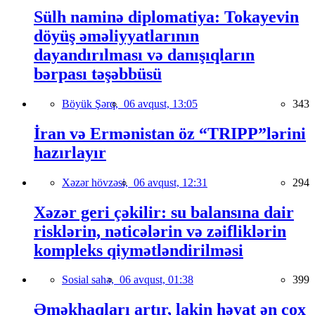
Sülh naminə diplomatiya: Tokayevin
döyüş əməliyyatlarının
dayandırılması və danışıqların
bərpası təşəbbüsü
Böyük Şərq,
06 avqust, 13:05
343
İran və Ermənistan öz “TRIPP”lərini
hazırlayır
Xəzər hövzəsi,
06 avqust, 12:31
294
Xəzər geri çəkilir: su balansına dair
risklərin, nəticələrin və zəifliklərin
kompleks qiymətləndirilməsi
Sosial sahə,
06 avqust, 01:38
399
Əməkhaqları artır, lakin həyat ən çox