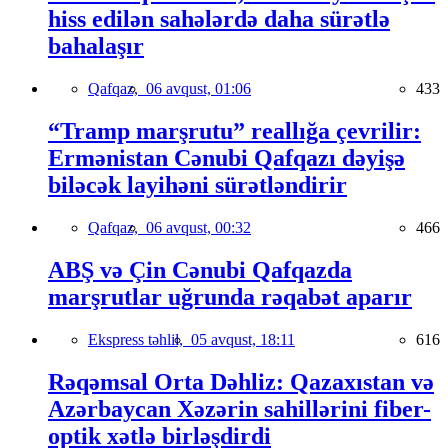
hiss edilən sahələrdə daha sürətlə
bahalaşır
Qafqaz,
06 avqust, 01:06
433
“Tramp marşrutu” reallığa çevrilir:
Ermənistan Cənubi Qafqazı dəyişə
biləcək layihəni sürətləndirir
Qafqaz,
06 avqust, 00:32
466
ABŞ və Çin Cənubi Qafqazda
marşrutlar uğrunda rəqabət aparır
Ekspress təhlil,
05 avqust, 18:11
616
Rəqəmsal Orta Dəhliz: Qazaxıstan və
Azərbaycan Xəzərin sahillərini fiber-
optik xətlə birləşdirdi