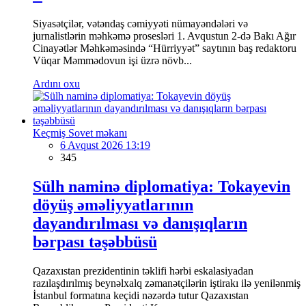
Siyasətçilər, vətəndaş cəmiyyəti nümayəndələri və
jurnalistlərin məhkəmə prosesləri 1. Avqustun 2-də Bakı Ağır
Cinayətlər Məhkəməsində “Hürriyyət” saytının baş redaktoru
Vüqar Məmmədovun işi üzrə növb...
Ardını oxu
Keçmiş Sovet məkanı
6 Avqust 2026 13:19
345
Sülh naminə diplomatiya: Tokayevin
döyüş əməliyyatlarının
dayandırılması və danışıqların
bərpası təşəbbüsü
Qazaxıstan prezidentinin təklifi hərbi eskalasiyadan
razılaşdırılmış beynəlxalq zəmanətçilərin iştirakı ilə yenilənmiş
İstanbul formatına keçidi nəzərdə tutur Qazaxıstan