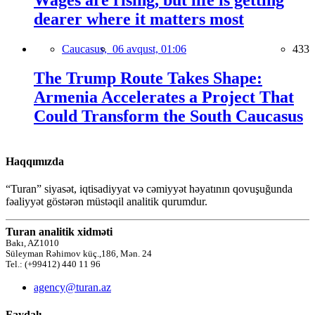
dearer where it matters most
Caucasus,
06 avqust, 01:06
433
The Trump Route Takes Shape:
Armenia Accelerates a Project That
Could Transform the South Caucasus
Haqqımızda
“Turan” siyasət, iqtisadiyyat və cəmiyyət həyatının qovuşuğunda
fəaliyyət göstərən müstəqil analitik qurumdur.
Turan analitik xidməti
Bakı, AZ1010
Süleyman Rəhimov küç.,186, Mən. 24
Tel.: (+99412) 440 11 96
agency@turan.az
Faydalı