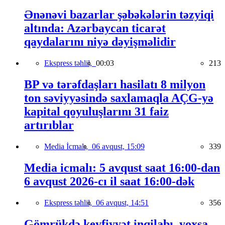
Ənənəvi bazarlar şəbəkələrin təzyiqi
altında: Azərbaycan ticarət
qaydalarını niyə dəyişməlidir
Ekspress təhlil,
00:03
213
BP və tərəfdaşları hasilatı 8 milyon
ton səviyyəsində saxlamaqla AÇG-yə
kapital qoyuluşlarını 31 faiz
artırıblar
Media İcmalı,
06 avqust, 15:09
339
Media icmalı: 5 avqust saat 16:00-dan
6 avqust 2026-cı il saat 16:00-dək
Ekspress təhlil,
06 avqust, 14:51
356
Gömrükdə keyfiyyət inqilabı, yoxsa