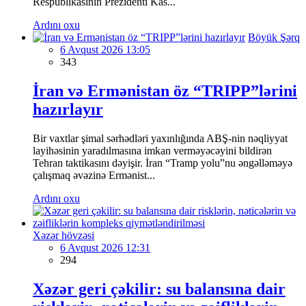
Respublikasının Prezidenti Kas...
Ardını oxu
Böyük Şərq
6 Avqust 2026 13:05
343
İran və Ermənistan öz “TRIPP”lərini
hazırlayır
Bir vaxtlar şimal sərhədləri yaxınlığında ABŞ-nin nəqliyyat
layihəsinin yaradılmasına imkan verməyəcəyini bildirən
Tehran taktikasını dəyişir. İran “Tramp yolu”nu əngəlləməyə
çalışmaq əvəzinə Ermənist...
Ardını oxu
Xəzər hövzəsi
6 Avqust 2026 12:31
294
Xəzər geri çəkilir: su balansına dair