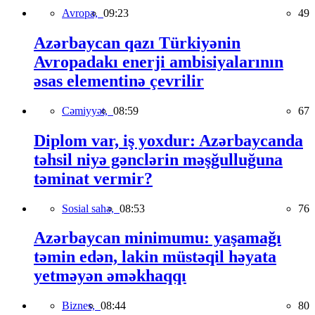
Avropa,
09:23
49
Azərbaycan qazı Türkiyənin
Avropadakı enerji ambisiyalarının
əsas elementinə çevrilir
Cəmiyyət,
08:59
67
Diplom var, iş yoxdur: Azərbaycanda
təhsil niyə gənclərin məşğulluğuna
təminat vermir?
Sosial sahə,
08:53
76
Azərbaycan minimumu: yaşamağı
təmin edən, lakin müstəqil həyata
yetməyən əməkhaqqı
Biznes,
08:44
80