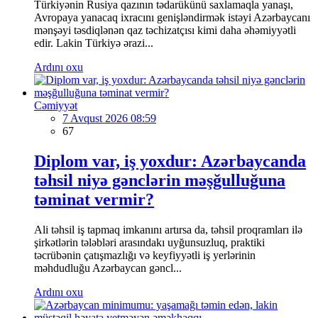
Türkiyənin Rusiya qazının tədarükünü saxlamaqla yanaşı,
Avropaya yanacaq ixracını genişləndirmək istəyi Azərbaycanı
mənşəyi təsdiqlənən qaz təchizatçısı kimi daha əhəmiyyətli
edir. Lakin Türkiyə ərazi...
Ardını oxu
Cəmiyyət
7 Avqust 2026 08:59
67
Diplom var, iş yoxdur: Azərbaycanda
təhsil niyə gənclərin məşğulluğuna
təminat vermir?
Ali təhsil iş tapmaq imkanını artırsa da, təhsil proqramları ilə
şirkətlərin tələbləri arasındakı uyğunsuzluq, praktiki
təcrübənin çatışmazlığı və keyfiyyətli iş yerlərinin
məhdudluğu Azərbaycan gəncl...
Ardını oxu