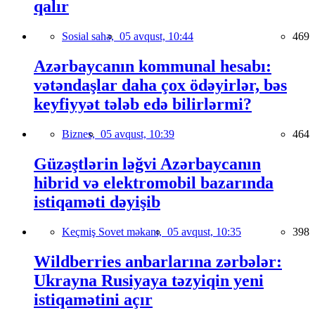
qalır
Sosial sahə,
05 avqust, 10:44
469
Azərbaycanın kommunal hesabı:
vətəndaşlar daha çox ödəyirlər, bəs
keyfiyyət tələb edə bilirlərmi?
Biznes,
05 avqust, 10:39
464
Güzəştlərin ləğvi Azərbaycanın
hibrid və elektromobil bazarında
istiqaməti dəyişib
Keçmiş Sovet məkanı,
05 avqust, 10:35
398
Wildberries anbarlarına zərbələr:
Ukrayna Rusiyaya təzyiqin yeni
istiqamətini açır