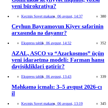
yeni bürokratiya?
Keçmiş Sovet məkanı,
06 avqust, 14:37
380
Ceyhun Bayramovun Kiyev səfərinin
arxasında nə dayanır?
Ekspress təhlil,
06 avqust, 14:32
352
AZAL, ASCO və “Azərkosmos” üçün
yeni idarəetmə modeli: Fərman hansı
dəyişiklikləri gətirir?
Ekspress təhlil,
06 avqust, 13:43
339
Məhkəmə icmalı: 3–5 avqust 2026-cı
il
Keçmiş Sovet məkanı,
06 avqust, 13:19
345