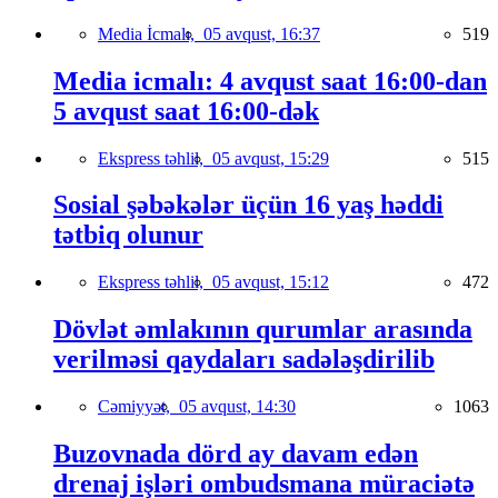
Media İcmalı,
05 avqust, 16:37
519
Media icmalı: 4 avqust saat 16:00-dan
5 avqust saat 16:00-dək
Ekspress təhlil,
05 avqust, 15:29
515
Sosial şəbəkələr üçün 16 yaş həddi
tətbiq olunur
Ekspress təhlil,
05 avqust, 15:12
472
Dövlət əmlakının qurumlar arasında
verilməsi qaydaları sadələşdirilib
Cəmiyyət,
05 avqust, 14:30
1063
Buzovnada dörd ay davam edən
drenaj işləri ombudsmana müraciətə