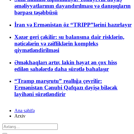
əməliyyatlarının dayandırılması və danışıqların
bərpası təşəbbüsü
İran və Ermənistan öz “TRIPP”lərini hazırlayır
Xəzər geri çəkilir: su balansına dair risklərin,
nəticələrin və zəifliklərin kompleks
qiymətləndirilməsi
Əməkhaqları artır, lakin həyat ən çox hiss
edilən sahələrdə daha sürətlə bahalaşır
“Tramp marşrutu” reallığa çevrilir:
Ermənistan Cənubi Qafqazı dəyişə biləcək
layihəni sürətləndirir
Ana səhifə
Arxiv