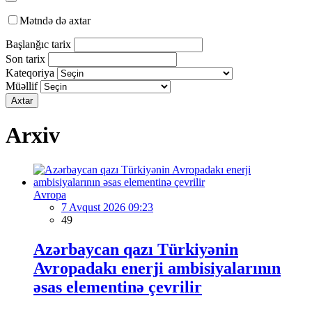
Mətndə də axtar
Başlanğıc tarix
Son tarix
Kateqoriya
Müəllif
Axtar
Arxiv
Avropa
7 Avqust 2026 09:23
49
Azərbaycan qazı Türkiyənin
Avropadakı enerji ambisiyalarının
əsas elementinə çevrilir