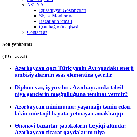
ASTNA
İqtisadiyyat Göstəriciləri
Siyası Monitorinq
Bazarların icmalı
Qarabağ münaqişəsi
Contact az
Son yenilənmə
(19 d. əvvəl)
Azərbaycan qazı Türkiyənin Avropadakı enerji
ambisiyalarının əsas elementinə çevrilir
Diplom var, iş yoxdur: Azərbaycanda təhsil
niyə gənclərin məşğulluğuna təminat vermir?
Azərbaycan minimumu: yaşamağı təmin edən,
lakin müstəqil həyata yetməyən əməkhaqqı
Ənənəvi bazarlar şəbəkələrin təzyiqi altında:
Azərbaycan ticarət qaydalarını niyə