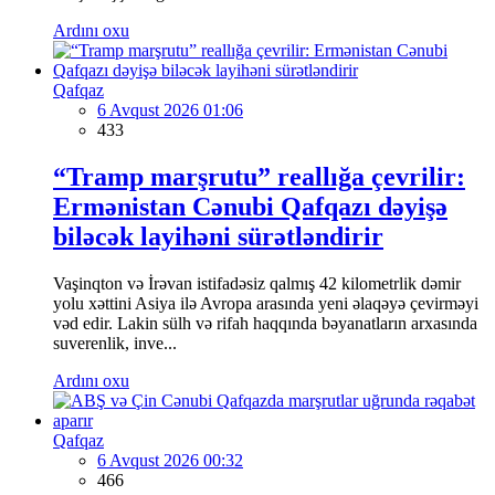
Ardını oxu
Qafqaz
6 Avqust 2026 01:06
433
“Tramp marşrutu” reallığa çevrilir:
Ermənistan Cənubi Qafqazı dəyişə
biləcək layihəni sürətləndirir
Vaşinqton və İrəvan istifadəsiz qalmış 42 kilometrlik dəmir
yolu xəttini Asiya ilə Avropa arasında yeni əlaqəyə çevirməyi
vəd edir. Lakin sülh və rifah haqqında bəyanatların arxasında
suverenlik, inve...
Ardını oxu
Qafqaz
6 Avqust 2026 00:32
466