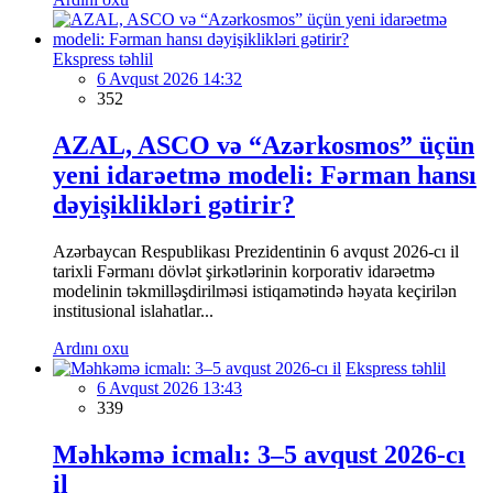
Ekspress təhlil
6 Avqust 2026 14:32
352
AZAL, ASCO və “Azərkosmos” üçün
yeni idarəetmə modeli: Fərman hansı
dəyişiklikləri gətirir?
Azərbaycan Respublikası Prezidentinin 6 avqust 2026-cı il
tarixli Fərmanı dövlət şirkətlərinin korporativ idarəetmə
modelinin təkmilləşdirilməsi istiqamətində həyata keçirilən
institusional islahatlar...
Ardını oxu
Ekspress təhlil
6 Avqust 2026 13:43
339
Məhkəmə icmalı: 3–5 avqust 2026-cı
il