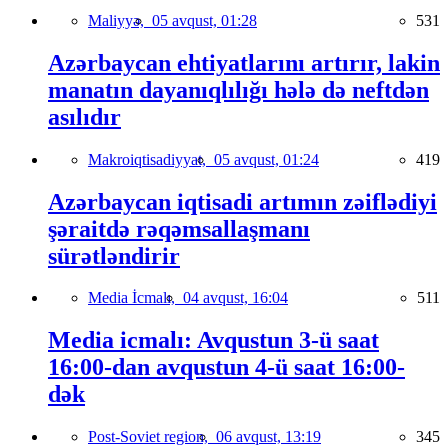
Maliyyə,
05 avqust, 01:28
531
Azərbaycan ehtiyatlarını artırır, lakin
manatın dayanıqlılığı hələ də neftdən
asılıdır
Makroiqtisadiyyat,
05 avqust, 01:24
419
Azərbaycan iqtisadi artımın zəiflədiyi
şəraitdə rəqəmsallaşmanı
sürətləndirir
Media İcmalı,
04 avqust, 16:04
511
Media icmalı: Avqustun 3-ü saat
16:00-dan avqustun 4-ü saat 16:00-
dək
Post-Soviet region,
06 avqust, 13:19
345