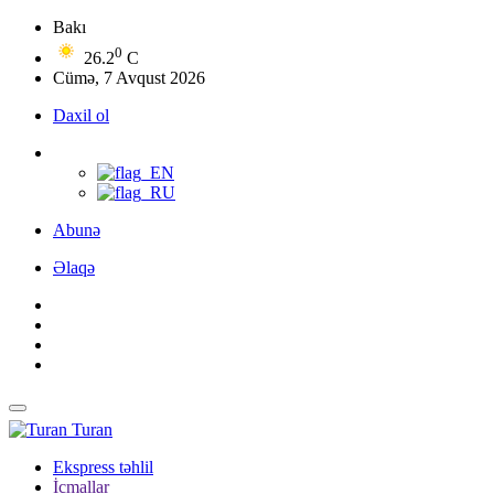
Bakı
0
26.2
C
Cümə, 7 Avqust 2026
Daxil ol
Abunə
Əlaqə
Turan
Ekspress təhlil
İcmallar