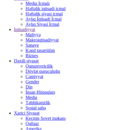
Media İcmalı
Həftəlik iqtisadi icmal
Həftəlik siyasi icmal
Aylıq İqtisadi İcmal
Aylıq Siyasi İcmal
İqtisadiyyat
Maliyyə
Makroiqtisadiyyat
Sənaye
Kənd təsərrüfatı
Biznes
Daxili siyasət
Qanunvericilik
Dövlət quruculuğu
Cəmiyyət
Gender
Din
İnsan Hüquqları
Media
Təhlükəsizlik
Sosial sahə
Xarici Siyasət
Keçmiş Sovet məkanı
Qafqaz
Amerika