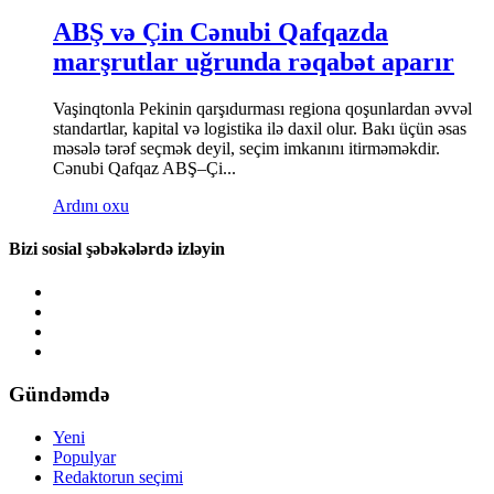
ABŞ və Çin Cənubi Qafqazda
marşrutlar uğrunda rəqabət aparır
Vaşinqtonla Pekinin qarşıdurması regiona qoşunlardan əvvəl
standartlar, kapital və logistika ilə daxil olur. Bakı üçün əsas
məsələ tərəf seçmək deyil, seçim imkanını itirməməkdir.
Cənubi Qafqaz ABŞ–Çi...
Ardını oxu
Bizi sosial şəbəkələrdə izləyin
Gündəmdə
Yeni
Populyar
Redaktorun seçimi