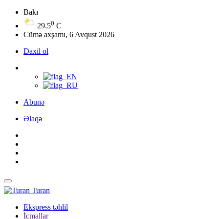
Bakı
0
29.5
C
Cümə axşamı, 6 Avqust 2026
Daxil ol
Abunə
Əlaqə
Turan
Ekspress təhlil
İcmallar