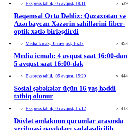
Ekspress təhlil,
05 avqust, 18:11
539
Rəqəmsal Orta Dəhliz: Qazaxıstan və
Azərbaycan Xəzərin sahillərini fiber-
optik xətlə birləşdirdi
Media İcmalı,
05 avqust, 16:37
453
Media icmalı: 4 avqust saat 16:00-dan
5 avqust saat 16:00-dək
Ekspress təhlil,
05 avqust, 15:29
444
Sosial şəbəkələr üçün 16 yaş həddi
tətbiq olunur
Ekspress təhlil,
05 avqust, 15:12
413
Dövlət əmlakının qurumlar arasında
verilməsi qaydaları sadələşdirilib