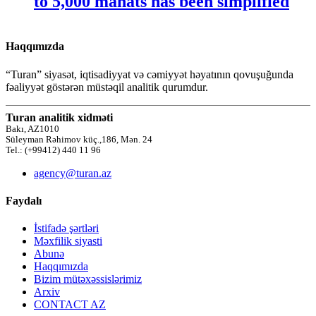
to 5,000 manats has been simplified
Haqqımızda
“Turan” siyasət, iqtisadiyyat və cəmiyyət həyatının qovuşuğunda
fəaliyyət göstərən müstəqil analitik qurumdur.
Turan analitik xidməti
Bakı, AZ1010
Süleyman Rəhimov küç.,186, Mən. 24
Tel.: (+99412) 440 11 96
agency@turan.az
Faydalı
İstifadə şərtləri
Məxfilik siyasti
Abunə
Haqqımızda
Bizim mütəxəssislərimiz
Arxiv
CONTACT AZ