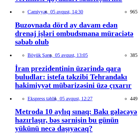
Cəmiyyət,
05 avqust, 14:30
965
Buzovnada dörd ay davam edən
drenaj işləri ombudsmana müraciətə
səbəb olub
Böyük Şərq,
05 avqust, 13:05
385
İran prezidentinin üzərində qara
buludlar: istefa təkzibi Tehrandakı
hakimiyyət mübarizəsini üzə çıxarır
Ekspress təhlil,
05 avqust, 12:27
449
Metroda 10 aylıq sınaq: Bakı gələcəyə
hazırlaşır, bəs sərnişin bu günün
yükünü necə daşıyacaq?