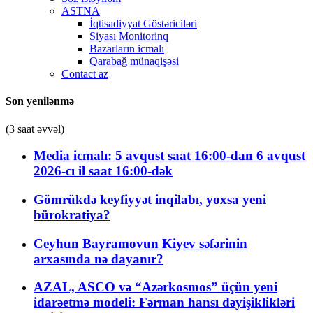
ASTNA
İqtisadiyyat Göstəriciləri
Siyası Monitorinq
Bazarların icmalı
Qarabağ münaqişəsi
Contact az
Son yenilənmə
(3 saat əvvəl)
Media icmalı: 5 avqust saat 16:00-dan 6 avqust
2026-cı il saat 16:00-dək
Gömrükdə keyfiyyət inqilabı, yoxsa yeni
bürokratiya?
Ceyhun Bayramovun Kiyev səfərinin
arxasında nə dayanır?
AZAL, ASCO və “Azərkosmos” üçün yeni
idarəetmə modeli: Fərman hansı dəyişiklikləri