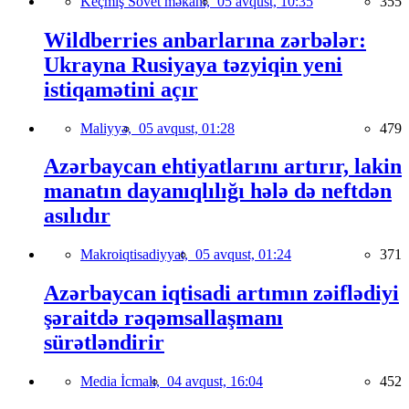
Keçmiş Sovet məkanı,
05 avqust, 10:35
355
Wildberries anbarlarına zərbələr:
Ukrayna Rusiyaya təzyiqin yeni
istiqamətini açır
Maliyyə,
05 avqust, 01:28
479
Azərbaycan ehtiyatlarını artırır, lakin
manatın dayanıqlılığı hələ də neftdən
asılıdır
Makroiqtisadiyyat,
05 avqust, 01:24
371
Azərbaycan iqtisadi artımın zəiflədiyi
şəraitdə rəqəmsallaşmanı
sürətləndirir
Media İcmalı,
04 avqust, 16:04
452