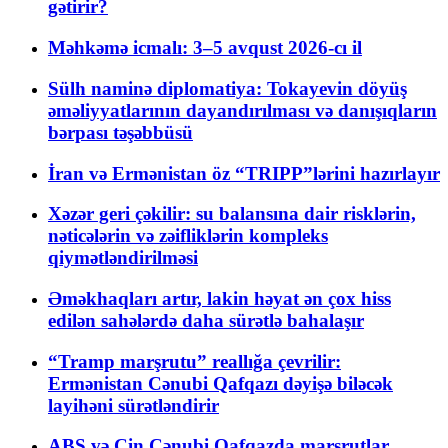
gətirir?
Məhkəmə icmalı: 3–5 avqust 2026-cı il
Sülh naminə diplomatiya: Tokayevin döyüş
əməliyyatlarının dayandırılması və danışıqların
bərpası təşəbbüsü
İran və Ermənistan öz “TRIPP”lərini hazırlayır
Xəzər geri çəkilir: su balansına dair risklərin,
nəticələrin və zəifliklərin kompleks
qiymətləndirilməsi
Əməkhaqları artır, lakin həyat ən çox hiss
edilən sahələrdə daha sürətlə bahalaşır
“Tramp marşrutu” reallığa çevrilir:
Ermənistan Cənubi Qafqazı dəyişə biləcək
layihəni sürətləndirir
ABŞ və Çin Cənubi Qafqazda marşrutlar