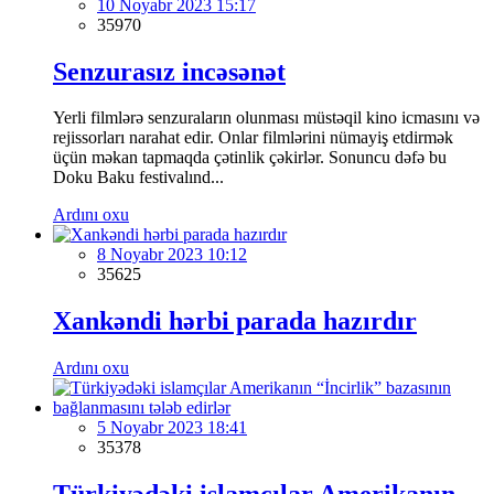
10 Noyabr 2023 15:17
35970
Senzurasız incəsənət
Yerli filmlərə senzuraların olunması müstəqil kino icmasını və
rejissorları narahat edir. Onlar filmlərini nümayiş etdirmək
üçün məkan tapmaqda çətinlik çəkirlər. Sonuncu dəfə bu
Doku Baku festivalınd...
Ardını oxu
8 Noyabr 2023 10:12
35625
Xankəndi hərbi parada hazırdır
Ardını oxu
5 Noyabr 2023 18:41
35378