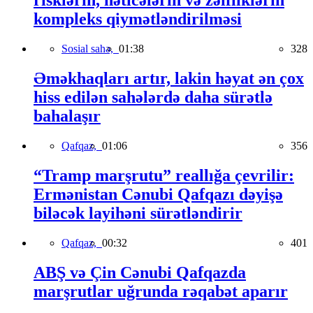
risklərin, nəticələrin və zəifliklərin
kompleks qiymətləndirilməsi
Sosial sahə,
01:38
328
Əməkhaqları artır, lakin həyat ən çox
hiss edilən sahələrdə daha sürətlə
bahalaşır
Qafqaz,
01:06
356
“Tramp marşrutu” reallığa çevrilir:
Ermənistan Cənubi Qafqazı dəyişə
biləcək layihəni sürətləndirir
Qafqaz,
00:32
401
ABŞ və Çin Cənubi Qafqazda
marşrutlar uğrunda rəqabət aparır