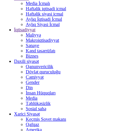
Media İcmalı
Həftəlik iqtisadi icmal
Həftəlik siyasi icmal
Aylıq İqtisadi İcmal
Aylıq Siyasi İcmal
İqtisadiyyat
Maliyyə
Makroiqtisadiyyat
Sənaye
Kənd təsərrüfatı
Biznes
Daxili siyasət
Qanunvericilik
Dövlət quruculuğu
Cəmiyyət
Gender
Din
İnsan Hüquqları
Media
Təhlükəsizlik
Sosial sahə
Xarici Siyasət
Keçmiş Sovet məkanı
Qafqaz
Amerika