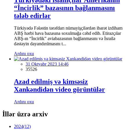
Türkiyədəki islamçılar Amerikanın
“İncirlik” bazasının bağlanmasını
tələb edirlər
Türkiyədə Fələstin tərəfdarı nümayişçilərdən ibarət izdiham
ABŞ hərbi hava bazasına soxulmağa cəhd edib. Etirazçılar
ABŞ-ın “İncirlik” aviabazasının bağlanmasını və İsrailə
dəstəyin dayandırılmasını t...
Ardını oxu
31 Oktyabr 2023 14:46
35526
Azad edilmiş və kimsəsiz
Xankəndidən video görüntülər
Ardını oxu
İllər üzrə arxiv
2024
(12)