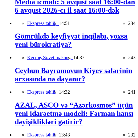
Media icmalı: 5 avqust saat 16:00-dan
6 avqust 2026-cı il saat 16:00-dək
Ekspress təhlil,
14:51
234
Gömrükdə keyfiyyət inqilabı, yoxsa
yeni bürokratiya?
Keçmiş Sovet məkanı,
14:37
243
Ceyhun Bayramovun Kiyev səfərinin
arxasında nə dayanır?
Ekspress təhlil,
14:32
241
AZAL, ASCO və “Azərkosmos” üçün
yeni idarəetmə modeli: Fərman hansı
dəyişiklikləri gətirir?
Ekspress təhlil,
13:43
232