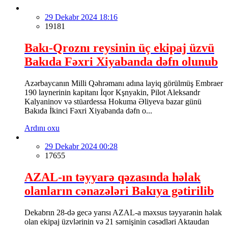
29 Dekabr 2024 18:16
19181
Bakı-Qroznı reysinin üç ekipaj üzvü
Bakıda Fəxri Xiyabanda dəfn olunub
Azərbaycanın Milli Qəhrəmanı adına layiq görülmüş Embraer
190 laynerinin kapitanı İqor Kşnyakin, Pilot Aleksandr
Kalyaninov və stüardessa Hokuma Əliyeva bazar günü
Bakıda İkinci Fəxri Xiyabanda dəfn o...
Ardını oxu
29 Dekabr 2024 00:28
17655
AZAL-ın təyyarə qəzasında həlak
olanların cənazələri Bakıya gətirilib
Dekabrın 28-də gecə yarısı AZAL-a məxsus təyyarənin həlak
olan ekipaj üzvlərinin və 21 sərnişinin cəsədləri Aktaudan