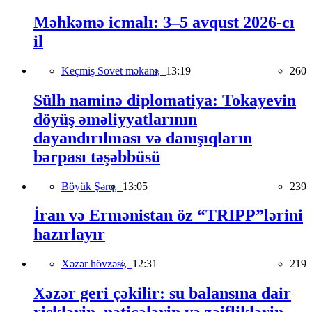
Məhkəmə icmalı: 3–5 avqust 2026-cı
il
Keçmiş Sovet məkanı,
13:19
260
Sülh naminə diplomatiya: Tokayevin
döyüş əməliyyatlarının
dayandırılması və danışıqların
bərpası təşəbbüsü
Böyük Şərq,
13:05
239
İran və Ermənistan öz “TRIPP”lərini
hazırlayır
Xəzər hövzəsi,
12:31
219
Xəzər geri çəkilir: su balansına dair