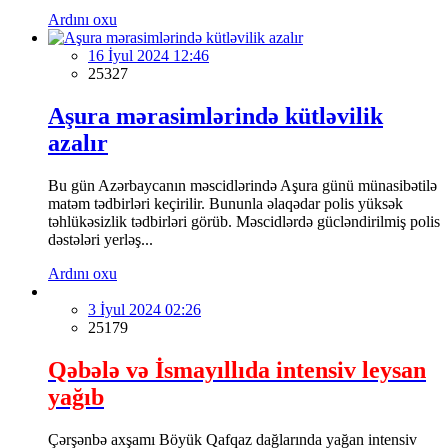
Ardını oxu
16 İyul 2024 12:46
25327
Aşura mərasimlərində kütləvilik
azalır
Bu gün Azərbaycanın məscidlərində Aşura günü münasibətilə
matəm tədbirləri keçirilir. Bununla əlaqədar polis yüksək
təhlükəsizlik tədbirləri görüb. Məscidlərdə gücləndirilmiş polis
dəstələri yerləş...
Ardını oxu
3 İyul 2024 02:26
25179
Qəbələ və İsmayıllıda intensiv leysan
yağıb
Çərşənbə axşamı Böyük Qafqaz dağlarında yağan intensiv