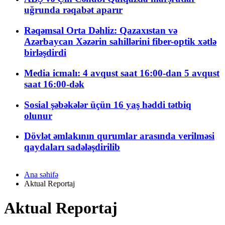
uğrunda rəqabət aparır
Rəqəmsal Orta Dəhliz: Qazaxıstan və
Azərbaycan Xəzərin sahillərini fiber-optik xətlə
birləşdirdi
Media icmalı: 4 avqust saat 16:00-dan 5 avqust
saat 16:00-dək
Sosial şəbəkələr üçün 16 yaş həddi tətbiq
olunur
Dövlət əmlakının qurumlar arasında verilməsi
qaydaları sadələşdirilib
Ana səhifə
Aktual Reportaj
Aktual Reportaj