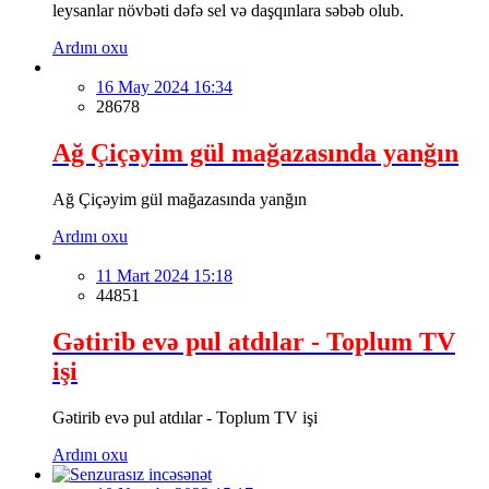
leysanlar növbəti dəfə sel və daşqınlara səbəb olub.
Ardını oxu
16 May 2024 16:34
28678
Ağ Çiçəyim gül mağazasında yanğın
Ağ Çiçəyim gül mağazasında yanğın
Ardını oxu
11 Mart 2024 15:18
44851
Gətirib evə pul atdılar - Toplum TV
işi
Gətirib evə pul atdılar - Toplum TV işi
Ardını oxu