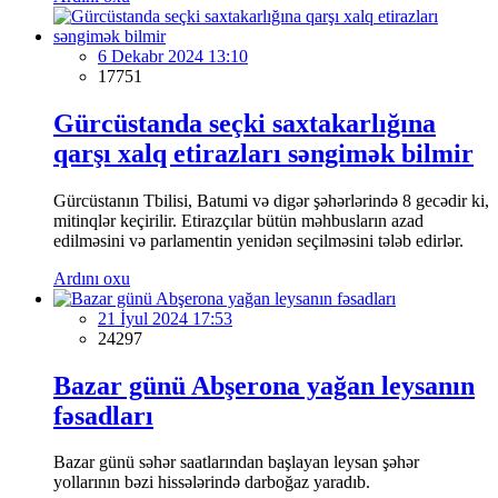
6 Dekabr 2024 13:10
17751
Gürcüstanda seçki saxtakarlığına
qarşı xalq etirazları səngimək bilmir
Gürcüstanın Tbilisi, Batumi və digər şəhərlərində 8 gecədir ki,
mitinqlər keçirilir. Etirazçılar bütün məhbusların azad
edilməsini və parlamentin yenidən seçilməsini tələb edirlər.
Ardını oxu
21 İyul 2024 17:53
24297
Bazar günü Abşerona yağan leysanın
fəsadları
Bazar günü səhər saatlarından başlayan leysan şəhər
yollarının bəzi hissələrində darboğaz yaradıb.