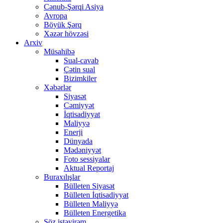
Cənub-Şərqi Asiya
Avropa
Böyük Şərq
Xəzər hövzəsi
Arxiv
Müsahibə
Sual-cavab
Çətin sual
Bizimkiler
Xəbərlər
Siyasət
Cəmiyyət
İqtisadiyyat
Maliyyə
Enerji
Dünyada
Mədəniyyət
Foto sessiyalar
Aktual Reportaj
Buraxılışlar
Bülleten Siyasət
Bülleten İqtisadiyyat
Bülleten Maliyyə
Bülleten Energetika
Söz istəyirəm