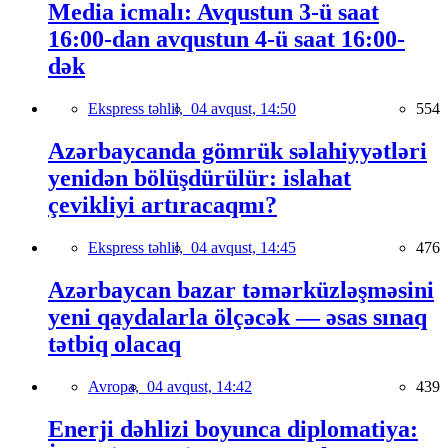
Media icmalı: Avqustun 3-ü saat
16:00-dan avqustun 4-ü saat 16:00-
dək
Ekspress təhlil,
04 avqust, 14:50
554
Azərbaycanda gömrük səlahiyyətləri
yenidən bölüşdürülür: islahat
çevikliyi artıracaqmı?
Ekspress təhlil,
04 avqust, 14:45
476
Azərbaycan bazar təmərküzləşməsini
yeni qaydalarla ölçəcək — əsas sınaq
tətbiq olacaq
Avropa,
04 avqust, 14:42
439
Enerji dəhlizi boyunca diplomatiya: