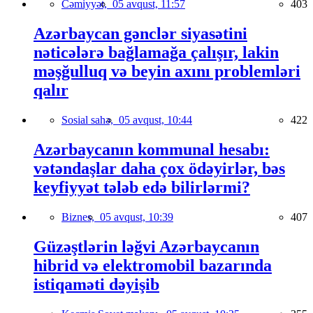
Cəmiyyət,
05 avqust, 11:57
403
Azərbaycan gənclər siyasətini
nəticələrə bağlamağa çalışır, lakin
məşğulluq və beyin axını problemləri
qalır
Sosial sahə,
05 avqust, 10:44
422
Azərbaycanın kommunal hesabı:
vətəndaşlar daha çox ödəyirlər, bəs
keyfiyyət tələb edə bilirlərmi?
Biznes,
05 avqust, 10:39
407
Güzəştlərin ləğvi Azərbaycanın
hibrid və elektromobil bazarında
istiqaməti dəyişib