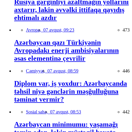
Rusiya gərginliyi azaltmağın yollarını
axtarır, lakin əvvəlki ittifaqa qayıdış
ehtimalı azdır
Avropa,
07 avqust, 09:23
473
Azərbaycan qazı Türkiyənin
Avropadakı enerji ambisiyalarının
əsas elementinə çevrilir
Cəmiyyət,
07 avqust, 08:59
446
Diplom var, iş yoxdur: Azərbaycanda
təhsil niyə gənclərin məşğulluğuna
təminat vermir?
Sosial sahə,
07 avqust, 08:53
442
Azərbaycan minimumu: yaşamağı