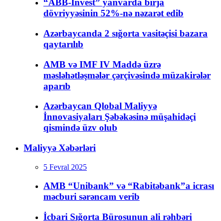
“ABB-İnvest” yanvarda birja
dövriyyəsinin 52%-nə nəzarət edib
Azərbaycanda 2 sığorta vasitəçisi bazara
qaytarılıb
AMB və IMF IV Maddə üzrə
məsləhətləşmələr çərçivəsində müzakirələr
aparıb
Azərbaycan Qlobal Maliyyə
İnnovasiyaları Şəbəkəsinə müşahidəçi
qismində üzv olub
Maliyyə Xəbərləri
5 Fevral 2025
AMB “Unibank” və “Rabitəbank”a icrası
məcburi sərəncam verib
İcbari Sığorta Bürosunun ali rəhbəri