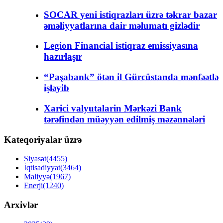
SOCAR yeni istiqrazları üzrə təkrar bazar
əməliyyatlarına dair məlumatı gizlədir
Legion Financial istiqraz emissiyasına
hazırlaşır
“Paşabank” ötən il Gürcüstanda mənfəətlə
işləyib
Xarici valyutalarin Mərkəzi Bank
tərəfindən müəyyən edilmiş məzənnələri
Kateqoriyalar üzrə
Siyasət
(4455)
İqtisadiyyat
(3464)
Maliyyə
(1967)
Enerji
(1240)
Arxivlər