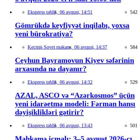
Ekspress təhlil,
06 avqust, 14:51
542
Gömrükdə keyfiyyət inqilabı, yoxsa
yeni bürokratiya?
Keçmiş Sovet məkanı,
06 avqust, 14:37
584
Ceyhun Bayramovun Kiyev səfərinin
arxasında nə dayanır?
Ekspress təhlil,
06 avqust, 14:32
529
AZAL, ASCO və “Azərkosmos” üçün
yeni idarəetmə modeli: Fərman hansı
dəyişiklikləri gətirir?
Ekspress təhlil,
06 avqust, 13:43
501
Məhkəmə icmalı: 3–5 avqust 2026-cı