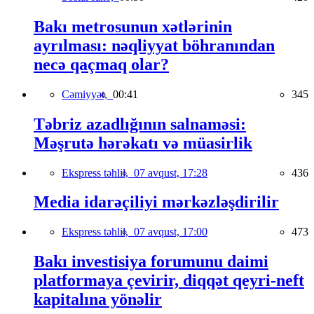
Bakı metrosunun xətlərinin
ayrılması: nəqliyyat böhranından
necə qaçmaq olar?
Cəmiyyət,
00:41
345
Təbriz azadlığının salnaməsi:
Məşrutə hərəkatı və müasirlik
Ekspress təhlil,
07 avqust, 17:28
436
Media idarəçiliyi mərkəzləşdirilir
Ekspress təhlil,
07 avqust, 17:00
473
Bakı investisiya forumunu daimi
platformaya çevirir, diqqət qeyri-neft
kapitalına yönəlir