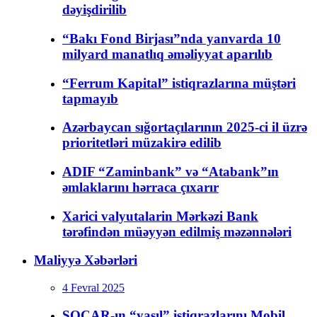
dəyişdirilib
“Bakı Fond Birjası”nda yanvarda 10
milyard manatlıq əməliyyat aparılıb
“Ferrum Kapital” istiqrazlarına müştəri
tapmayıb
Azərbaycan sığortaçılarının 2025-ci il üzrə
prioritetləri müzakirə edilib
ADIF “Zaminbank” və “Atabank”ın
əmlaklarını hərraca çıxarır
Xarici valyutalarin Mərkəzi Bank
tərəfindən müəyyən edilmiş məzənnələri
Maliyyə Xəbərləri
4 Fevral 2025
SOCAR-ın “yaşıl” istiqrazlarını Mobil