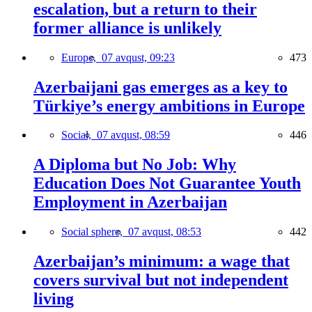
escalation, but a return to their
former alliance is unlikely
Europe,
07 avqust, 09:23
473
Azerbaijani gas emerges as a key to
Türkiye’s energy ambitions in Europe
Social,
07 avqust, 08:59
446
A Diploma but No Job: Why
Education Does Not Guarantee Youth
Employment in Azerbaijan
Social sphere,
07 avqust, 08:53
442
Azerbaijan’s minimum: a wage that
covers survival but not independent
living