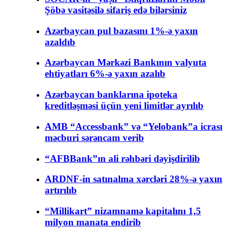
Şöbə vasitəsilə sifariş edə bilərsiniz
Azərbaycan pul bazasını 1%-ə yaxın
azaldıb
Azərbaycan Mərkəzi Bankının valyuta
ehtiyatları 6%-ə yaxın azalıb
Azərbaycan banklarına ipoteka
kreditləşməsi üçün yeni limitlər ayrılıb
AMB “Accessbank” və “Yelobank”a icrası
məcburi sərəncam verib
“AFBBank”ın ali rəhbəri dəyişdirilib
ARDNF-in satınalma xərcləri 28%-ə yaxın
artırılıb
“Millikart” nizamnamə kapitalını 1,5
milyon manata endirib