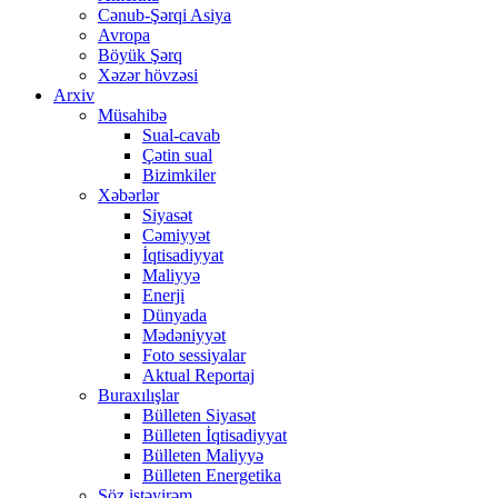
Cənub-Şərqi Asiya
Avropa
Böyük Şərq
Xəzər hövzəsi
Arxiv
Müsahibə
Sual-cavab
Çətin sual
Bizimkiler
Xəbərlər
Siyasət
Cəmiyyət
İqtisadiyyat
Maliyyə
Enerji
Dünyada
Mədəniyyət
Foto sessiyalar
Aktual Reportaj
Buraxılışlar
Bülleten Siyasət
Bülleten İqtisadiyyat
Bülleten Maliyyə
Bülleten Energetika
Söz istəyirəm