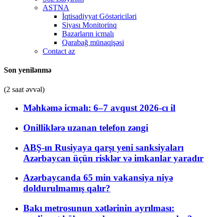
ASTNA
İqtisadiyyat Göstəriciləri
Siyası Monitorinq
Bazarların icmalı
Qarabağ münaqişəsi
Contact az
Son yenilənmə
(2 saat əvvəl)
Məhkəmə icmalı: 6–7 avqust 2026-cı il
Onilliklərə uzanan telefon zəngi
ABŞ-ın Rusiyaya qarşı yeni sanksiyaları
Azərbaycan üçün risklər və imkanlar yaradır
Azərbaycanda 65 min vakansiya niyə
doldurulmamış qalır?
Bakı metrosunun xətlərinin ayrılması: