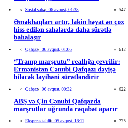
Sosial sahə,
06 avqust, 01:38
547
Əməkhaqları artır, lakin həyat ən çox
hiss edilən sahələrdə daha sürətlə
bahalaşır
Qafqaz,
06 avqust, 01:06
612
“Tramp marşrutu” reallığa çevrilir:
Ermənistan Cənubi Qafqazı dəyişə
biləcək layihəni sürətləndirir
Qafqaz,
06 avqust, 00:32
622
ABŞ və Çin Cənubi Qafqazda
marşrutlar uğrunda rəqabət aparır
Ekspress təhlil,
05 avqust, 18:11
775