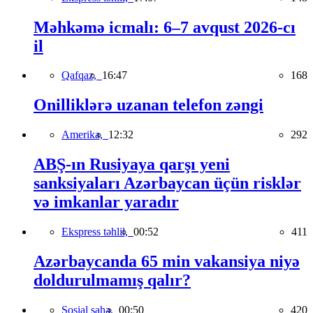
Məhkəmə icmalı: 6–7 avqust 2026-cı
il
Qafqaz,
16:47
168
Onilliklərə uzanan telefon zəngi
Amerika,
12:32
292
ABŞ-ın Rusiyaya qarşı yeni
sanksiyaları Azərbaycan üçün risklər
və imkanlar yaradır
Ekspress təhlil,
00:52
411
Azərbaycanda 65 min vakansiya niyə
doldurulmamış qalır?
Sosial sahə,
00:50
420