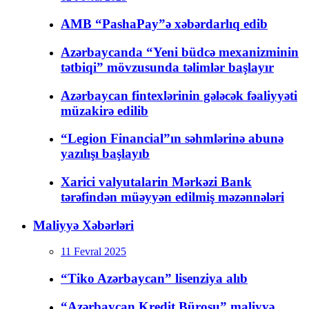
AMB “PashaPay”ə xəbərdarlıq edib
Azərbaycanda “Yeni büdcə mexanizminin
tətbiqi” mövzusunda təlimlər başlayır
Azərbaycan fintexlərinin gələcək fəaliyyəti
müzakirə edilib
“Legion Financial”ın səhmlərinə abunə
yazılışı başlayıb
Xarici valyutalarin Mərkəzi Bank
tərəfindən müəyyən edilmiş məzənnələri
Maliyyə Xəbərləri
11 Fevral 2025
“Tiko Azərbaycan” lisenziya alıb
“Azərbaycan Kredit Bürosu” maliyyə