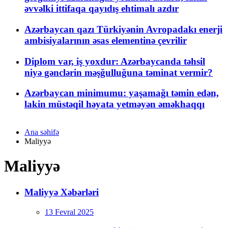
əvvəlki ittifaqa qayıdış ehtimalı azdır
Azərbaycan qazı Türkiyənin Avropadakı enerji
ambisiyalarının əsas elementinə çevrilir
Diplom var, iş yoxdur: Azərbaycanda təhsil
niyə gənclərin məşğulluğuna təminat vermir?
Azərbaycan minimumu: yaşamağı təmin edən,
lakin müstəqil həyata yetməyən əməkhaqqı
Ana səhifə
Maliyyə
Maliyyə
Maliyyə Xəbərləri
13 Fevral 2025