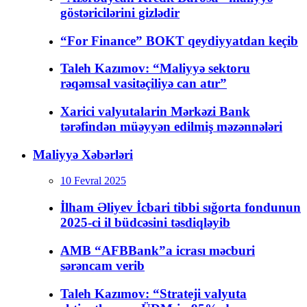
göstəricilərini gizlədir
“For Finance” BOKT qeydiyyatdan keçib
Taleh Kazımov: “Maliyyə sektoru
rəqəmsal vasitəçiliyə can atır”
Xarici valyutalarin Mərkəzi Bank
tərəfindən müəyyən edilmiş məzənnələri
Maliyyə Xəbərləri
10 Fevral 2025
İlham Əliyev İcbari tibbi sığorta fondunun
2025-ci il büdcəsini təsdiqləyib
AMB “AFBBank”a icrası məcburi
sərəncam verib
Taleh Kazımov: “Strateji valyuta