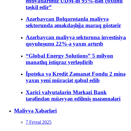
ehtiyatlarımız ÜDM-in 95%-dən çoxunu
təşkil edir”
Azərbaycan Bolqarıstanla maliyyə
sektorunda əməkdaşlığa maraq göstərir
Azərbaycan maliyyə sektoruna investisiya
qoyuluşunu 22%-ə yaxın artırıb
“Global Energy Solutions” 5 milyon
manatlıq istiqraz yerləşdirib
İpoteka və Kredit Zəmanət Fondu 2 minə
yaxın yeni müraciət qəbul edib
Xarici valyutalarin Mərkəzi Bank
tərəfindən müəyyən edilmiş məzənnələri
Maliyyə Xəbərləri
7 Fevral 2025