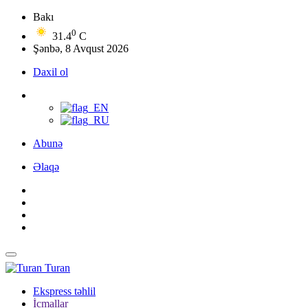
Bakı
0
31.4
C
Şənbə, 8 Avqust 2026
Daxil ol
Abunə
Əlaqə
Turan
Ekspress təhlil
İcmallar