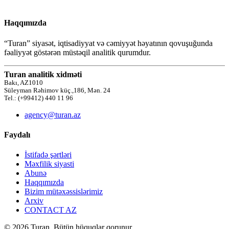
Haqqımızda
“Turan” siyasət, iqtisadiyyat və cəmiyyət həyatının qovuşuğunda
fəaliyyət göstərən müstəqil analitik qurumdur.
Turan analitik xidməti
Bakı, AZ1010
Süleyman Rəhimov küç.,186, Mən. 24
Tel.: (+99412) 440 11 96
agency@turan.az
Faydalı
İstifadə şərtləri
Məxfilik siyasti
Abunə
Haqqımızda
Bizim mütəxəssislərimiz
Arxiv
CONTACT AZ
© 2026 Turan. Bütün hüquqlar qorunur.