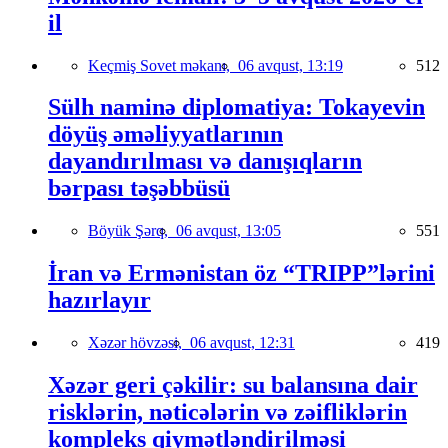
il
Keçmiş Sovet məkanı,
06 avqust, 13:19
512
Sülh naminə diplomatiya: Tokayevin
döyüş əməliyyatlarının
dayandırılması və danışıqların
bərpası təşəbbüsü
Böyük Şərq,
06 avqust, 13:05
551
İran və Ermənistan öz “TRIPP”lərini
hazırlayır
Xəzər hövzəsi,
06 avqust, 12:31
419
Xəzər geri çəkilir: su balansına dair
risklərin, nəticələrin və zəifliklərin
kompleks qiymətləndirilməsi