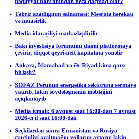
nəqliyyat böhranından necə qaçmaq olar?
Təbriz azadlığının salnaməsi: Məşrutə hərəkatı
və müasirlik
Media idarəçiliyi mərkəzləşdirilir
Bakı investisiya forumunu daimi platformaya
çevirir, diqqət qeyri-neft kapitalına yönəlir
Ankara, İslamabad və Ər-Riyad kimə qarşı
birləşir?
SOFAZ Perunun energetika sektoruna sərmayə
yatırıb, lakin sövdələşmənin məbləğini
açıqlamayıb
Media icmalı: 6 avqust saat 16:00-dan 7 avqust
2026-cı il saat 16:00-dək
Seçkilərdən sonra Ermənistan və Rusiya
gərginliyi azaltmağın yollarını axtarır, lakin