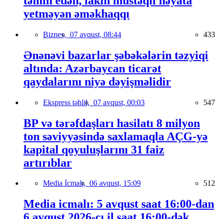
təmin edən, lakin müstəqil həyata
yetməyən əməkhaqqı
Biznes,
07 avqust, 08:44
433
Ənənəvi bazarlar şəbəkələrin təzyiqi
altında: Azərbaycan ticarət
qaydalarını niyə dəyişməlidir
Ekspress təhlil,
07 avqust, 00:03
547
BP və tərəfdaşları hasilatı 8 milyon
ton səviyyəsində saxlamaqla AÇG-yə
kapital qoyuluşlarını 31 faiz
artırıblar
Media İcmalı,
06 avqust, 15:09
512
Media icmalı: 5 avqust saat 16:00-dan
6 avqust 2026-cı il saat 16:00-dək