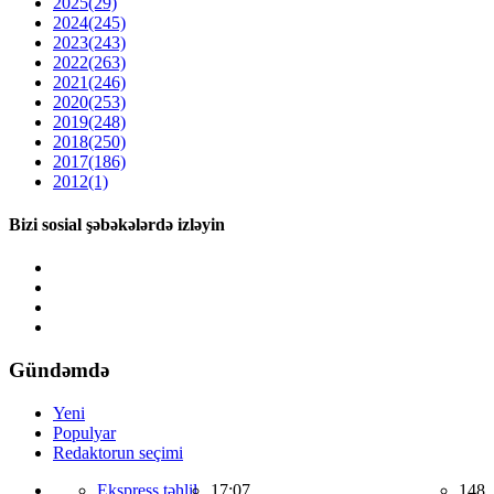
2025
(29)
2024
(245)
2023
(243)
2022
(263)
2021
(246)
2020
(253)
2019
(248)
2018
(250)
2017
(186)
2012
(1)
Bizi sosial şəbəkələrdə izləyin
Gündəmdə
Yeni
Populyar
Redaktorun seçimi
Ekspress təhlil,
17:07
148