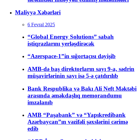
Maliyyə Xəbərləri
6 Fevral 2025
“Global Energy Solutions” sabah
istiqrazlarını yerləşdirəcək
“Azerspace-1”in sığortaçısı dəyişib
AMB-də baş direktorların sayı 9-a, sədrin
müşavirlərinin sayı isə 5-ə çatdırılıb
Bank Respublika və Bakı Ali Neft Məktəbi
arasında əməkdaşlıq memorandumu
imzalanıb
AMB “Paşabank” və “Yapıkredibank
Azərbaycan”ın vəzifəli şəxslərini cərimə
edib