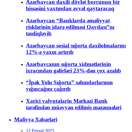
Azərbaycan daxili dövlət borcunun bir
hissəsini vaxtından əvvəl qaytaracaq
Azərbaycan “Banklarda əməliyyat
risklərinin idarə edilməsi Qaydası”nı
təsdiqləyib
Azərbaycan sosial sığorta daxilolmalarını
12%-ə yaxın artırıb
Azərbaycanın sığorta xidmətlərinin
ixracından gəlirləri 23%-dən çox azalıb
“İpək Yolu Sığorta” səhmdarlarının
yığıncağını çağırıb
Xarici valyutalarin Mərkəzi Bank
tərəfindən müəyyən edilmiş məzənnələri
Maliyyə Xəbərləri
12 Fevral 2025