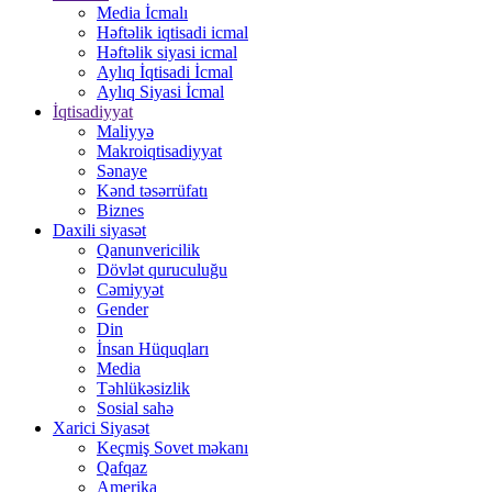
Media İcmalı
Həftəlik iqtisadi icmal
Həftəlik siyasi icmal
Aylıq İqtisadi İcmal
Aylıq Siyasi İcmal
İqtisadiyyat
Maliyyə
Makroiqtisadiyyat
Sənaye
Kənd təsərrüfatı
Biznes
Daxili siyasət
Qanunvericilik
Dövlət quruculuğu
Cəmiyyət
Gender
Din
İnsan Hüquqları
Media
Təhlükəsizlik
Sosial sahə
Xarici Siyasət
Keçmiş Sovet məkanı
Qafqaz
Amerika