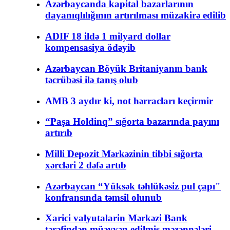
Azərbaycanda kapital bazarlarının
dayanıqlılığının artırılması müzakirə edilib
ADIF 18 ildə 1 milyard dollar
kompensasiya ödəyib
Azərbaycan Böyük Britaniyanın bank
təcrübəsi ilə tanış olub
AMB 3 aydır ki, not hərracları keçirmir
“Paşa Holdinq” sığorta bazarında payını
artırıb
Milli Depozit Mərkəzinin tibbi sığorta
xərcləri 2 dəfə artıb
Azərbaycan “Yüksək təhlükəsiz pul çapı"
konfransında təmsil olunub
Xarici valyutalarin Mərkəzi Bank
tərəfindən müəyyən edilmiş məzənnələri