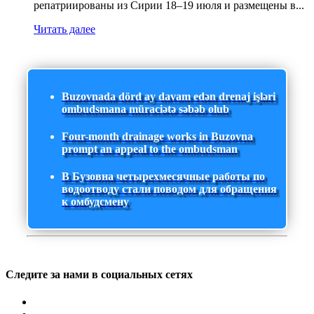
репатриированы из Сирии 18–19 июля и размещены в...
Читать далее
Buzovnada dörd ay davam edən drenaj işləri
ombudsmana müraciətə səbəb olub
Four-month drainage works in Buzovna
prompt an appeal to the ombudsman
В Бузовна четырехмесячные работы по
водоотводу стали поводом для обращения
к омбудсмену
Следите за нами в социальных сетях