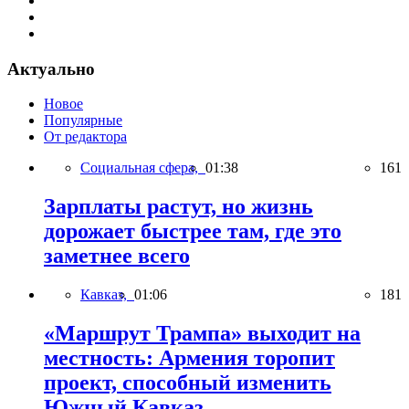
Актуально
Новое
Популярные
От редактора
Социальная сфера,
01:38
161
Зарплаты растут, но жизнь
дорожает быстрее там, где это
заметнее всего
Кавказ,
01:06
181
«Маршрут Трампа» выходит на
местность: Армения торопит
проект, способный изменить
Южный Кавказ