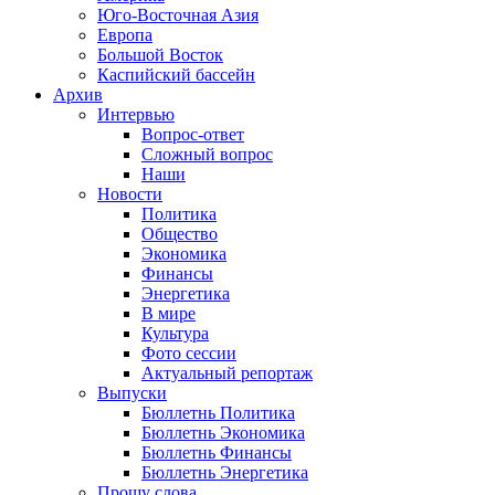
Юго-Восточная Азия
Европа
Большой Восток
Каспийский бассейн
Архив
Интервью
Вопрос-ответ
Сложный вопрос
Наши
Новости
Политика
Общество
Экономика
Финансы
Энергетика
В мире
Культура
Фото сессии
Актуальный репортаж
Выпуски
Бюллетнь Политика
Бюллетнь Экономика
Бюллетнь Финансы
Бюллетнь Энергетика
Прошу слова