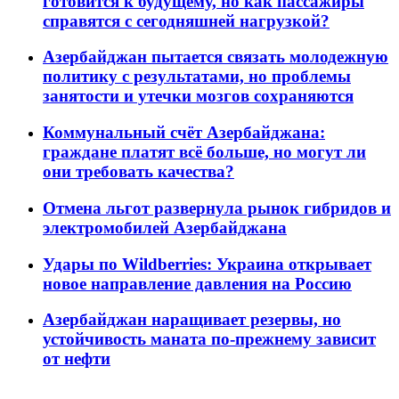
готовится к будущему, но как пассажиры
справятся с сегодняшней нагрузкой?
Азербайджан пытается связать молодежную
политику с результатами, но проблемы
занятости и утечки мозгов сохраняются
Коммунальный счёт Азербайджана:
граждане платят всё больше, но могут ли
они требовать качества?
Отмена льгот развернула рынок гибридов и
электромобилей Азербайджана
Удары по Wildberries: Украина открывает
новое направление давления на Россию
Азербайджан наращивает резервы, но
устойчивость маната по-прежнему зависит
от нефти