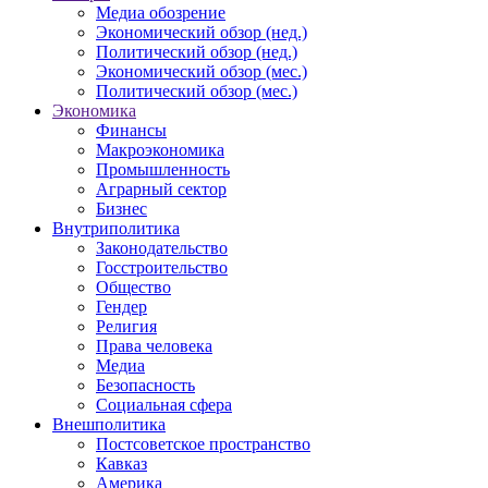
Медиа обозрение
Экономический обзор (нед.)
Политический обзор (нед.)
Экономический обзор (мес.)
Политический обзор (мес.)
Экономика
Финансы
Макроэкономика
Промышленность
Аграрный сектор
Бизнес
Внутриполитика
Законодательство
Госстроительство
Общество
Гендер
Религия
Права человека
Медиа
Безопасность
Социальная сфера
Внешполитика
Постсоветское пространство
Кавказ
Америка