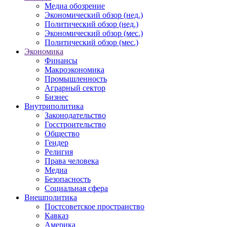
Медиа обозрение
Экономический обзор (нед.)
Политический обзор (нед.)
Экономический обзор (мес.)
Политический обзор (мес.)
Экономика
Финансы
Макроэкономика
Промышленность
Аграрный сектор
Бизнес
Внутриполитика
Законодательство
Госстроительство
Общество
Гендер
Религия
Права человека
Медиа
Безопасность
Социальная сфера
Внешполитика
Постсоветское пространство
Кавказ
Америка