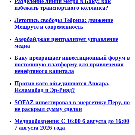
Разделение линий метро в Баку: как
избежать транспортного коллапса?
Летопись свободы Тебриза: движение
Мешруте и современность
Азербайджан централизует управление
медиа
Баку превращает инвестиционный форум в
постоянную платформу для привлечения
ненефтяного капитала
Против кого объединяются Анкара,
Исламабад и Эр-Рияд?
SOFAZ инвестировал в энергетику Перу, но
не раскрыл сумму сделки
Медиаобозрение: С 16:00 6 августа до 16:00
7 августа 2026 года