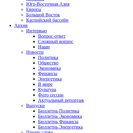
Юго-Восточная Азия
Европа
Большой Восток
Каспийский бассейн
Архив
Интервью
Вопрос-ответ
Сложный вопрос
Наши
Новости
Политика
Общество
Экономика
Финансы
Энергетика
В мире
Культура
Фото сессии
Актуальный репортаж
Выпуски
Бюллетнь Политика
Бюллетнь Экономика
Бюллетнь Финансы
Бюллетнь Энергетика
Прошу слова