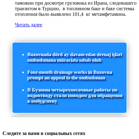
таможни при досмотре грузовика из Ирана, следовашего
транзитом в Турцию, в топливном баке и баке системы
отопления было выявлено 101,4 кг метамфетамина.
Читать далее
Buzovnada dörd ay davam edən drenaj işləri
ombudsmana müraciətə səbəb olub
Four-month drainage works in Buzovna
prompt an appeal to the ombudsman
В Бузовна четырехмесячные работы по
водоотводу стали поводом для обращения
к омбудсмену
Следите за нами в социальных сетях