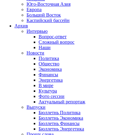
Юго-Восточная Азия
Европа
Большой Восток
Каспийский бассейн
Архив
Интервью
Вопрос-ответ
Сложный вопрос
Наши
Новости
Политика
Общество
Экономика
Финансы
Энергетика
В мире
Культура
Фото сессии
Актуальный репортаж
Выпуски
Бюллетнь Политика
Бюллетнь Экономика
Бюллетнь Финансы
Бюллетнь Энергетика
Прошу слова