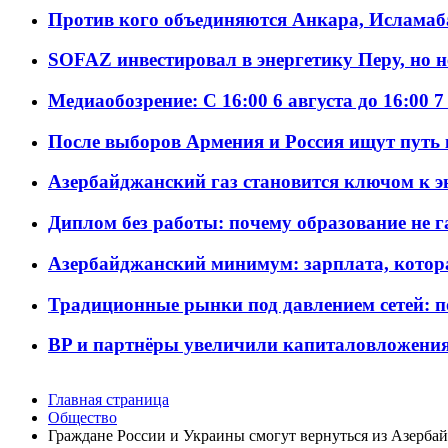
Против кого объединяются Анкара, Исламаб
SOFAZ инвестировал в энергетику Перу, но 
Медиаобозрение: С 16:00 6 августа до 16:00 7
После выборов Армения и Россия ищут путь к
Азербайджанский газ становится ключом к 
Диплом без работы: почему образование не 
Азербайджанский минимум: зарплата, котор
Традиционные рынки под давлением сетей: 
BP и партнёры увеличили капиталовложения 
Главная страница
Общество
Граждане России и Украины смогут вернуться из Азерба