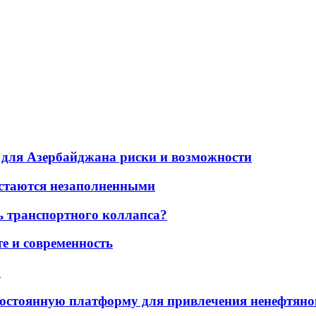
для Азербайджана риски и возможности
остаются незаполненными
ь транспортного коллапса?
е и современность
а
остоянную платформу для привлечения ненефтяно