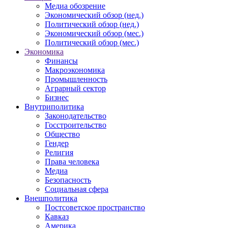
Медиа обозрение
Экономический обзор (нед.)
Политический обзор (нед.)
Экономический обзор (мес.)
Политический обзор (мес.)
Экономика
Финансы
Макроэкономика
Промышленность
Аграрный сектор
Бизнес
Внутриполитика
Законодательство
Госстроительство
Общество
Гендер
Религия
Права человека
Медиа
Безопасность
Социальная сфера
Внешполитика
Постсоветское пространство
Кавказ
Америка