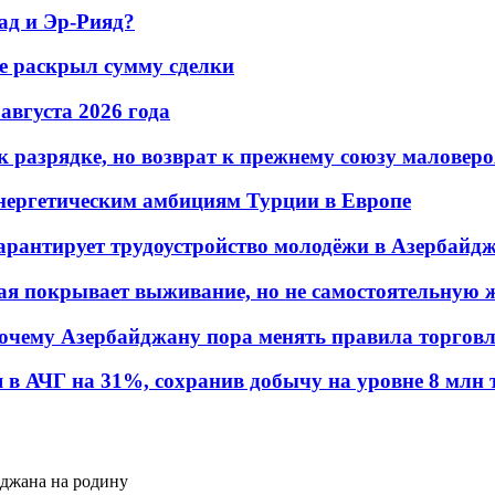
ад и Эр-Рияд?
не раскрыл сумму сделки
 августа 2026 года
 разрядке, но возврат к прежнему союзу маловеро
энергетическим амбициям Турции в Европе
гарантирует трудоустройство молодёжи в Азербайд
ая покрывает выживание, но не самостоятельную 
почему Азербайджану пора менять правила торгов
в АЧГ на 31%, сохранив добычу на уровне 8 млн 
йджана на родину