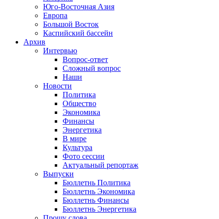
Юго-Восточная Азия
Европа
Большой Восток
Каспийский бассейн
Архив
Интервью
Вопрос-ответ
Сложный вопрос
Наши
Новости
Политика
Общество
Экономика
Финансы
Энергетика
В мире
Культура
Фото сессии
Актуальный репортаж
Выпуски
Бюллетнь Политика
Бюллетнь Экономика
Бюллетнь Финансы
Бюллетнь Энергетика
Прошу слова