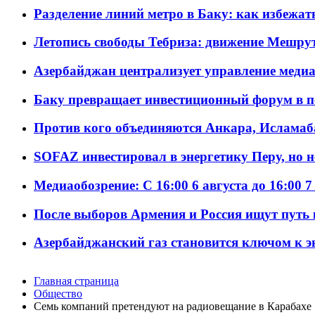
Разделение линий метро в Баку: как избежат
Летопись свободы Тебриза: движение Мешрут
Азербайджан централизует управление меди
Баку превращает инвестиционный форум в п
Против кого объединяются Анкара, Исламаб
SOFAZ инвестировал в энергетику Перу, но 
Медиаобозрение: С 16:00 6 августа до 16:00 7
После выборов Армения и Россия ищут путь к
Азербайджанский газ становится ключом к 
Главная страница
Общество
Семь компаний претендуют на радиовещание в Карабахе