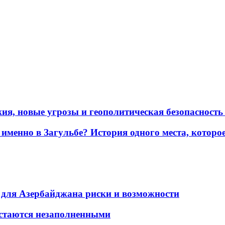
жия, новые угрозы и геополитическая безопасност
именно в Загульбе? История одного места, которо
для Азербайджана риски и возможности
остаются незаполненными