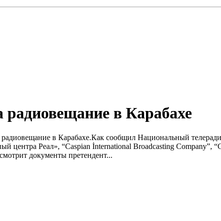
 радиовещание в Карабахе
е радиовещание в Карабахе.Как сообщил Национальный телерадио
центра Реал», “Caspian İnternational Broadcasting Company”, “С
мотрит документы претендент...