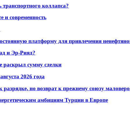
ь транспортного коллапса?
е и современность
а
остоянную платформу для привлечения ненефтяно
ад и Эр-Рияд?
не раскрыл сумму сделки
 августа 2026 года
 разрядке, но возврат к прежнему союзу маловеро
энергетическим амбициям Турции в Европе