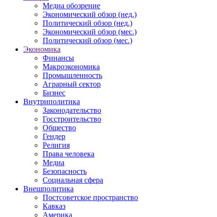
Медиа обозрение
Экономический обзор (нед.)
Политический обзор (нед.)
Экономический обзор (мес.)
Политический обзор (мес.)
Экономика
Финансы
Макроэкономика
Промышленность
Аграрный сектор
Бизнес
Внутриполитика
Законодательство
Госстроительство
Общество
Гендер
Религия
Права человека
Медиа
Безопасность
Социальная сфера
Внешполитика
Постсоветское пространство
Кавказ
Америка