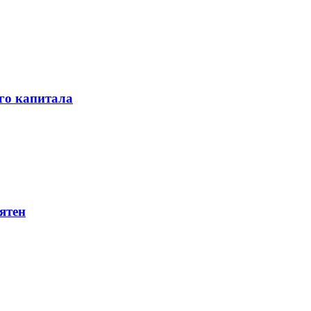
го капитала
ятен