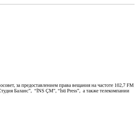
совет, за предоставлением права вещания на частоте 102,7 FM
тудия Баланс”, “İNS ÇM”, “İsti Press”, а также телекомпании