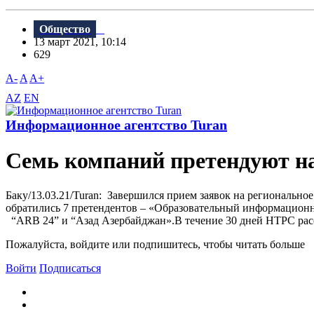
Общество
13 март 2021, 10:14
629
A-
A
A+
AZ
EN
Информационное агентство Turan
Семь компаний претендуют на
Баку/13.03.21/Turan: Завершился прием заявок на регионально
обратились 7 претендентов – «Образовательный информационный 
“ARB 24” и “Азад Азербайджан».В течение 30 дней НТРС расс
Пожалуйста, войдите или подпишитесь, чтобы читать больше
Войти
Подписаться