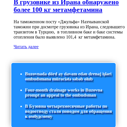
В грузовике из Ирана обнаружено
более 100 кг метамфетамина
На таможенном посту «Джульфа» Нахчыванской
таможни при досмотре грузовика из Ирана, следовашего
транзитом в Турцию, в топливном баке и баке системы
отопления было выявлено 101,4 кг метамфетамина.
Читать далее
Buzovnada dörd ay davam edən drenaj işləri
ombudsmana müraciətə səbəb olub
Four-month drainage works in Buzovna
prompt an appeal to the ombudsman
В Бузовна четырехмесячные работы по
водоотводу стали поводом для обращения
к омбудсмену