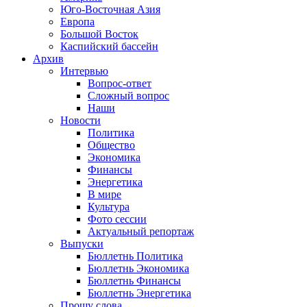
Юго-Восточная Азия
Европа
Большой Восток
Каспийский бассейн
Архив
Интервью
Вопрос-ответ
Сложный вопрос
Наши
Новости
Политика
Общество
Экономика
Финансы
Энергетика
В мире
Культура
Фото сессии
Актуальный репортаж
Выпуски
Бюллетнь Политика
Бюллетнь Экономика
Бюллетнь Финансы
Бюллетнь Энергетика
Прошу слова