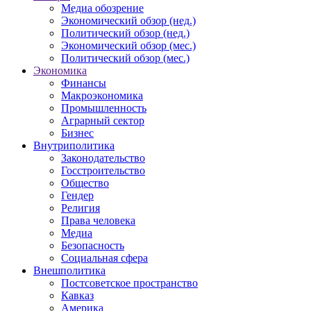
Медиа обозрение
Экономический обзор (нед.)
Политический обзор (нед.)
Экономический обзор (мес.)
Политический обзор (мес.)
Экономика
Финансы
Макроэкономика
Промышленность
Аграрный сектор
Бизнес
Внутриполитика
Законодательство
Госстроительство
Общество
Гендер
Религия
Права человека
Медиа
Безопасность
Социальная сфера
Внешполитика
Постсоветское пространство
Кавказ
Америка