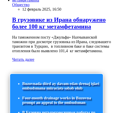
Общество
12 февраль 2025, 16:50
В грузовике из Ирана обнаружено
более 100 кг метамфетамина
На таможенном посту «Джульфа» Нахчыванской
таможни при досмотре грузовика из Ирана, следовашего
транзитом в Турцию, в топливном баке и баке системы
отопления было выявлено 101,4 кг метамфетамина.
Читать далее
Buzovnada dörd ay davam edən drenaj işləri
ombudsmana müraciətə səbəb olub
Four-month drainage works in Buzovna
prompt an appeal to the ombudsman
В Бузовна четырехмесячные работы по