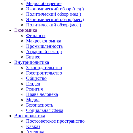
Медиа обозрение
Экономический обзор (нед.)
Политический обзор (нед.)
Экономический обзор (мес.)
Политический обзор (мес.)
Экономика
Финансы
Макроэкономика
Промышленность
Аграрный сектор
Бизнес
Внутриполитика
Законодательство
Госстроительство
Общество
Гендер
Религия
Права человека
Медиа
Безопасность
Социальная сфера
Внешполитика
Постсоветское пространство
Кавказ
Америка