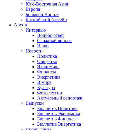
Юго-Восточная Азия
Европа
Большой Восток
Каспийский бассейн
Архив
Интервью
Вопрос-ответ
Сложный вопрос
Наши
Новости
Политика
Общество
Экономика
Финансы
Энергетика
В мире
Культура
Фото сессии
Актуальный репортаж
Выпуски
Бюллетнь Политика
Бюллетнь Экономика
Бюллетнь Финансы
Бюллетнь Энергетика
Прошу слова