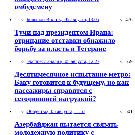
омбудсмену
Большой Восток,
05 августа, 13:05
476
Тучи над президентом Ирана:
отрицание отставки обнажило
борьбу за власть в Тегеране
Экспресс-анализ,
05 августа, 12:27
559
Десятимесячное испытание метро:
Баку готовится к будущему, но как
пассажиры справятся с
сегодняшней нагрузкой?
Общество,
05 августа, 11:57
501
Азербайджан пытается связать
молодежную политику с