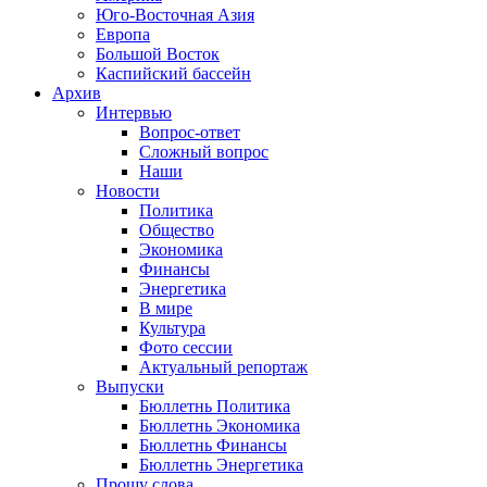
Юго-Восточная Азия
Европа
Большой Восток
Каспийский бассейн
Архив
Интервью
Вопрос-ответ
Сложный вопрос
Наши
Новости
Политика
Общество
Экономика
Финансы
Энергетика
В мире
Культура
Фото сессии
Актуальный репортаж
Выпуски
Бюллетнь Политика
Бюллетнь Экономика
Бюллетнь Финансы
Бюллетнь Энергетика
Прошу слова