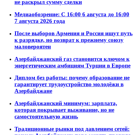
не раскрыл сумму сделки
Медиаобозрение: С 16:00 6 августа до 16:00
7 августа 2026 года
После выборов Армения и Россия ищут путь
к разрядке, но возврат к прежнему союзу
маловероятен
Азербайджанский газ становится ключом к
энергетическим амбициям Турции в Европе
Диплом без работы: почему образование не
гарантирует трудоустройство молодёжи в
Азербайджане
Азербайджанский минимум: зарплата,
которая покрывает выживание, но не
самостоятельную жизнь
Традиционные рынки под давлением сетей: