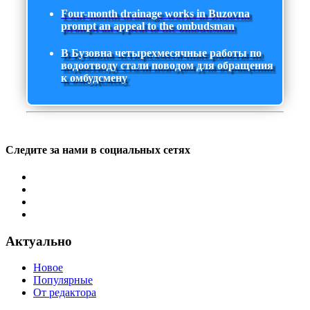
Four-month drainage works in Buzovna
prompt an appeal to the ombudsman
В Бузовна четырехмесячные работы по
водоотводу стали поводом для обращения
к омбудсмену
Следите за нами в социальных сетях
Актуально
Новое
Популярные
От редактора