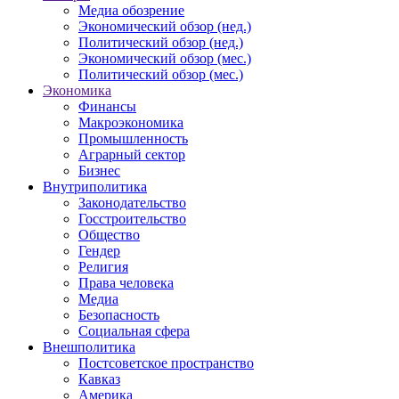
Медиа обозрение
Экономический обзор (нед.)
Политический обзор (нед.)
Экономический обзор (мес.)
Политический обзор (мес.)
Экономика
Финансы
Макроэкономика
Промышленность
Аграрный сектор
Бизнес
Внутриполитика
Законодательство
Госстроительство
Общество
Гендер
Религия
Права человека
Медиа
Безопасность
Социальная сфера
Внешполитика
Постсоветское пространство
Кавказ
Америка