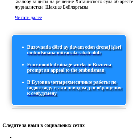
жалобу защиты на решение Хатаинского суда об аресте
журналистки Шахназ Бяйляргызы.
Читать далее
Buzovnada dörd ay davam edən drenaj işləri
ombudsmana müraciətə səbəb olub
Four-month drainage works in Buzovna
prompt an appeal to the ombudsman
В Бузовна четырехмесячные работы по
водоотводу стали поводом для обращения
к омбудсмену
Следите за нами в социальных сетях