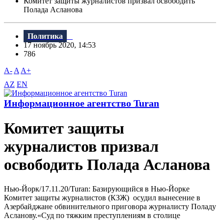
Комитет защиты журналистов призвал освободить
Полада Асланова
Политика
17 ноябрь 2020, 14:53
786
A-
A
A+
AZ
EN
Информационное агентство Turan
Комитет защиты
журналистов призвал
освободить Полада Асланова
Нью-Йорк/17.11.20/Turan: Базирующийся в Нью-Йорке
Комитет защиты журналистов (КЗЖ) осудил вынесение в
Азербайджане обвинительного приговора журналисту Поладу
Асланову.«Суд по тяжким преступлениям в столице