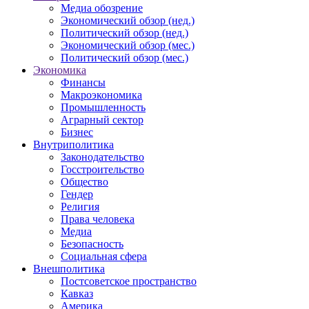
Медиа обозрение
Экономический обзор (нед.)
Политический обзор (нед.)
Экономический обзор (мес.)
Политический обзор (мес.)
Экономика
Финансы
Макроэкономика
Промышленность
Аграрный сектор
Бизнес
Внутриполитика
Законодательство
Госстроительство
Общество
Гендер
Религия
Права человека
Медиа
Безопасность
Социальная сфера
Внешполитика
Постсоветское пространство
Кавказ
Америка