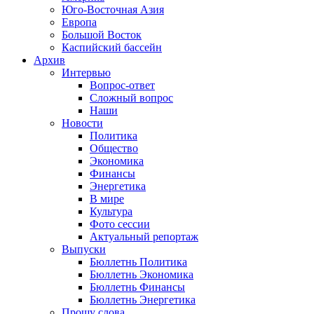
Юго-Восточная Азия
Европа
Большой Восток
Каспийский бассейн
Архив
Интервью
Вопрос-ответ
Сложный вопрос
Наши
Новости
Политика
Общество
Экономика
Финансы
Энергетика
В мире
Культура
Фото сессии
Актуальный репортаж
Выпуски
Бюллетнь Политика
Бюллетнь Экономика
Бюллетнь Финансы
Бюллетнь Энергетика
Прошу слова