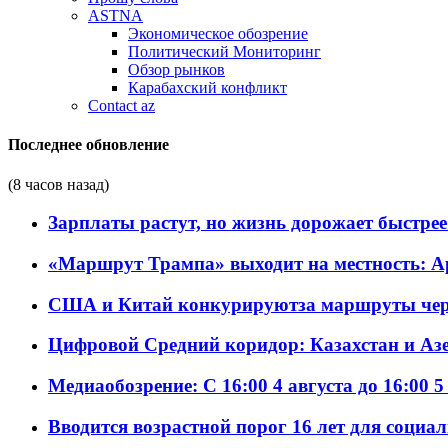
ASTNA
Экономическое обозрение
Политический Мониторинг
Обзор рынков
Карабахский конфликт
Contact az
Последнее обновление
(8 часов назад)
Зарплаты растут, но жизнь дорожает быстрее т
«Маршрут Трампа» выходит на местность: А
США и Китай конкурируютза маршруты че
Цифровой Средний коридор: Казахстан и Аз
Медиаобозрение: С 16:00 4 августа до 16:00 5
Вводится возрастной порог 16 лет для социа