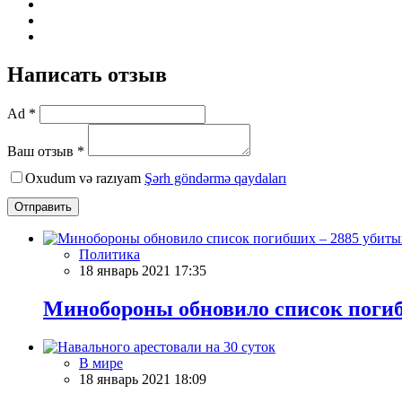
Написать отзыв
Ad *
Ваш отзыв *
Oxudum və razıyam
Şərh göndərmə qaydaları
Отправить
Политика
18 январь 2021 17:35
Минобороны обновило список погибш
В мире
18 январь 2021 18:09