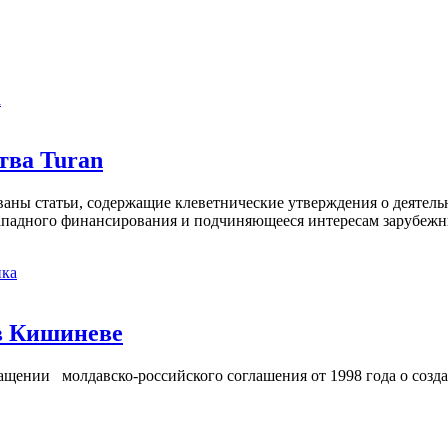
а
тва Turan
кованы статьи, содержащие клеветнические утверждения о деятел
 западного финансирования и подчиняющееся интересам зарубежн
ка
в Кишиневе
ении молдавско-российского соглашения от 1998 года о созд