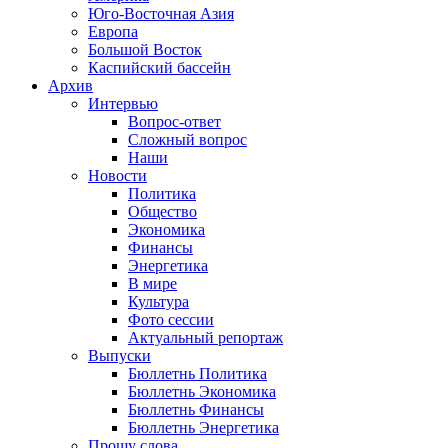
Юго-Восточная Азия
Европа
Большой Восток
Каспийский бассейн
Архив
Интервью
Вопрос-ответ
Сложный вопрос
Наши
Новости
Политика
Общество
Экономика
Финансы
Энергетика
В мире
Культура
Фото сессии
Актуальный репортаж
Выпуски
Бюллетнь Политика
Бюллетнь Экономика
Бюллетнь Финансы
Бюллетнь Энергетика
Прошу слова