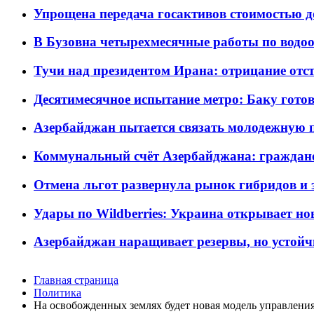
Упрощена передача госактивов стоимостью д
В Бузовна четырехмесячные работы по водоо
Тучи над президентом Ирана: отрицание отст
Десятимесячное испытание метро: Баку готов
Азербайджан пытается связать молодежную п
Коммунальный счёт Азербайджана: граждане 
Отмена льгот развернула рынок гибридов и
Удары по Wildberries: Украина открывает но
Азербайджан наращивает резервы, но устойч
Главная страница
Политика
На освобожденных землях будет новая модель управлени