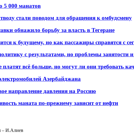
о 5 000 манатов
тводу стали поводом для обращения к омбудсмену
авки обнажило борьбу за власть в Тегеране
ится к будущему, но как пассажиры справятся с с
олитику с результатами, но проблемы занятости и
платят всё больше, но могут ли они требовать кач
 электромобилей Азербайджана
вое направление давления на Россию
ивость маната по-прежнему зависит от нефти
я – И.Алиев