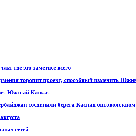
ам, где это заметнее всего
рмения торопит проект, способный изменить Южн
рез Южный Кавказ
ербайджан соединили берега Каспия оптоволокном
 августа
льных сетей