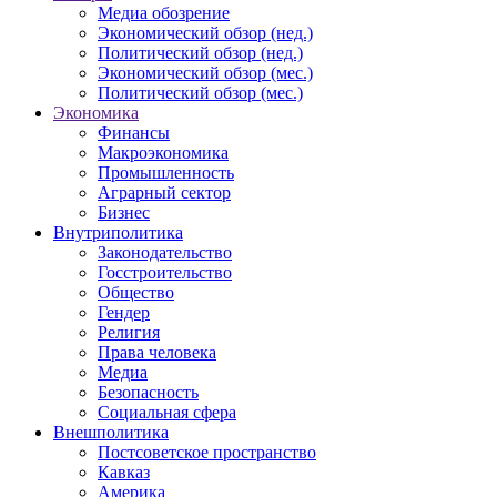
Медиа обозрение
Экономический обзор (нед.)
Политический обзор (нед.)
Экономический обзор (мес.)
Политический обзор (мес.)
Экономика
Финансы
Макроэкономика
Промышленность
Аграрный сектор
Бизнес
Внутриполитика
Законодательство
Госстроительство
Общество
Гендер
Религия
Права человека
Медиа
Безопасность
Социальная сфера
Внешполитика
Постсоветское пространство
Кавказ
Америка