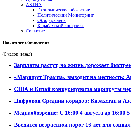
ASTNA
Экономическое обозрение
Политический Мониторинг
Обзор рынков
Карабахский конфликт
Contact az
Последнее обновление
(6 часов назад)
Зарплаты растут, но жизнь дорожает быстрее т
«Маршрут Трампа» выходит на местность: А
США и Китай конкурируютза маршруты че
Цифровой Средний коридор: Казахстан и Аз
Медиаобозрение: С 16:00 4 августа до 16:00 5
Вводится возрастной порог 16 лет для социа