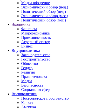
Медиа обозрение
Экономический обзор (нед.)
Политический обзор (нед.)
Экономический обзор (мес.)
Политический обзор (мес.)
Экономика
Финансы
Макроэкономика
Промышленность
Аграрный сектор
Бизнес
Внутриполитика
Законодательство
Госстроительство
Общество
Гендер
Религия
Права человека
Медиа
Безопасность
Социальная сфера
Внешполитика
Постсоветское пространство
Кавказ
Америка