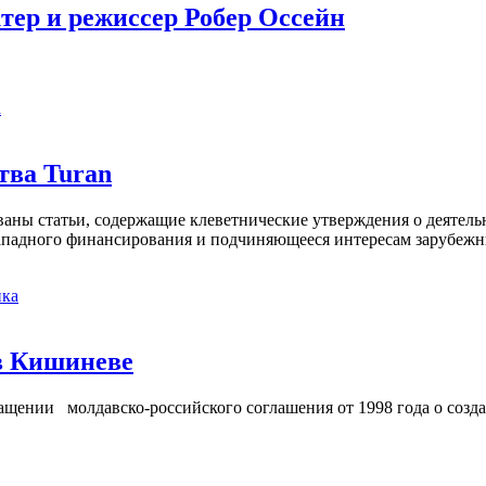
тер и режиссер Робер Оссейн
а
тва Turan
кованы статьи, содержащие клеветнические утверждения о деятел
 западного финансирования и подчиняющееся интересам зарубежн
ка
в Кишиневе
ении молдавско-российского соглашения от 1998 года о созд