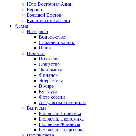
Юго-Восточная Азия
Европа
Большой Восток
Каспийский бассейн
Архив
Интервью
Вопрос-ответ
Сложный вопрос
Наши
Новости
Политика
Общество
Экономика
Финансы
Энергетика
В мире
Культура
Фото сессии
Актуальный репортаж
Выпуски
Бюллетнь Политика
Бюллетнь Экономика
Бюллетнь Финансы
Бюллетнь Энергетика
Прошу слова