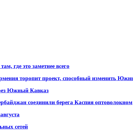
ам, где это заметнее всего
рмения торопит проект, способный изменить Южн
рез Южный Кавказ
ербайджан соединили берега Каспия оптоволокном
 августа
льных сетей