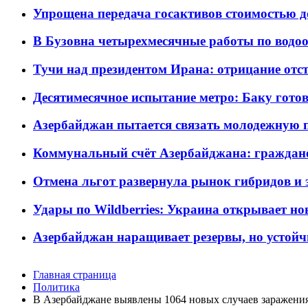
Упрощена передача госактивов стоимостью д
В Бузовна четырехмесячные работы по водоо
Тучи над президентом Ирана: отрицание отст
Десятимесячное испытание метро: Баку готов
Азербайджан пытается связать молодежную п
Коммунальный счёт Азербайджана: граждане 
Отмена льгот развернула рынок гибридов и
Удары по Wildberries: Украина открывает но
Азербайджан наращивает резервы, но устойч
Главная страница
Политика
В Азербайджане выявлены 1064 новых случаев заражен