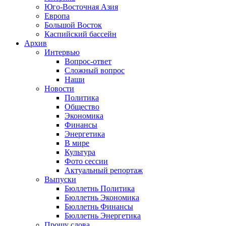
Юго-Восточная Азия
Европа
Большой Восток
Каспийский бассейн
Архив
Интервью
Вопрос-ответ
Сложный вопрос
Наши
Новости
Политика
Общество
Экономика
Финансы
Энергетика
В мире
Культура
Фото сессии
Актуальный репортаж
Выпуски
Бюллетнь Политика
Бюллетнь Экономика
Бюллетнь Финансы
Бюллетнь Энергетика
Прошу слова