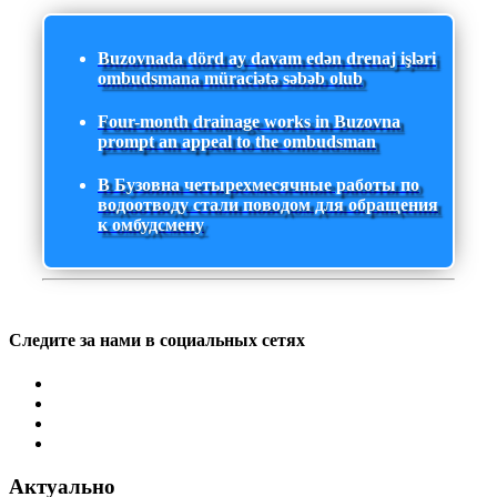
Buzovnada dörd ay davam edən drenaj işləri
ombudsmana müraciətə səbəb olub
Four-month drainage works in Buzovna
prompt an appeal to the ombudsman
В Бузовна четырехмесячные работы по
водоотводу стали поводом для обращения
к омбудсмену
Следите за нами в социальных сетях
Актуально