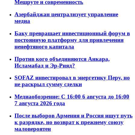
Мешруте и современность
Азербайджан централизует управление
медиа
Баку превращает инвестиционный форум в
постоянную платформу для привлечения
ненефтяного капитала
Против кого объединяются Анкара,
Исламабад и Эр-Рияд?
SOFAZ инвестировал в энергетику Перу, но
не раскрыл сумму сделки
Медиаобозрение: С 16:00 6 августа до 16:00
7 августа 2026 года
После выборов Армения и Россия ищут путь
к разрядке, но возврат к прежнему союзу
маловероятен