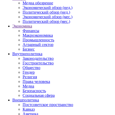
Медиа обозрение
Экономический обзор (нед.)
Политический обзор (нед.)
Экономический обзор (мес.)
Политический обзор (мес.)
Экономика
Финансы
Макроэкономика
Промышленность
Аграрный сектор
Бизнес
Внутриполитика
Законодательство
Госстроительство
Общество
Гендер
Религия
Права человека
Медиа
Безопасность
Социальная сфера
Внешполитика
Постсоветское пространство
Кавказ
Америка