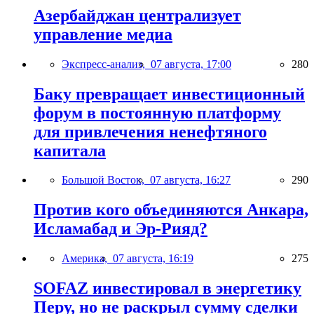
Азербайджан централизует
управление медиа
Экспресс-анализ,
07 августа, 17:00
280
Баку превращает инвестиционный
форум в постоянную платформу
для привлечения ненефтяного
капитала
Большой Восток,
07 августа, 16:27
290
Против кого объединяются Анкара,
Исламабад и Эр-Рияд?
Америка,
07 августа, 16:19
275
SOFAZ инвестировал в энергетику
Перу, но не раскрыл сумму сделки