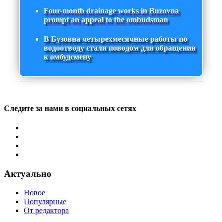
Four-month drainage works in Buzovna
prompt an appeal to the ombudsman
В Бузовна четырехмесячные работы по
водоотводу стали поводом для обращения
к омбудсмену
Следите за нами в социальных сетях
Актуально
Новое
Популярные
От редактора