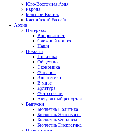
Юго-Восточная Азия
Европа
Большой Восток
Каспийский бассейн
Архив
Интервью
Вопрос-ответ
Сложный вопрос
Наши
Новости
Политика
Общество
Экономика
Финансы
Энергетика
В мире
Культура
Фото сессии
Актуальный репортаж
Выпуски
Бюллетнь Политика
Бюллетнь Экономика
Бюллетнь Финансы
Бюллетнь Энергетика
Прошу слова