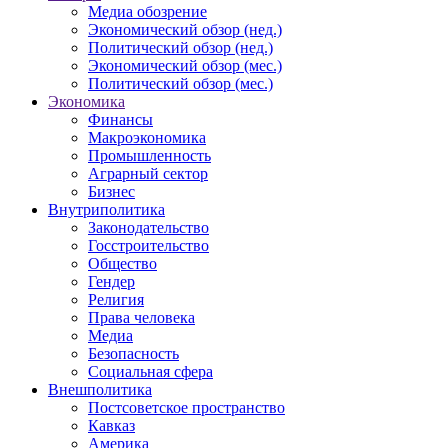
Медиа обозрение
Экономический обзор (нед.)
Политический обзор (нед.)
Экономический обзор (мес.)
Политический обзор (мес.)
Экономика
Финансы
Макроэкономика
Промышленность
Аграрный сектор
Бизнес
Внутриполитика
Законодательство
Госстроительство
Общество
Гендер
Религия
Права человека
Медиа
Безопасность
Социальная сфера
Внешполитика
Постсоветское пространство
Кавказ
Америка