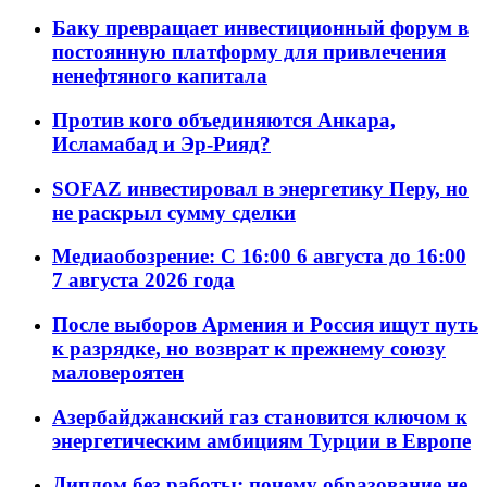
Баку превращает инвестиционный форум в
постоянную платформу для привлечения
ненефтяного капитала
Против кого объединяются Анкара,
Исламабад и Эр-Рияд?
SOFAZ инвестировал в энергетику Перу, но
не раскрыл сумму сделки
Медиаобозрение: С 16:00 6 августа до 16:00
7 августа 2026 года
После выборов Армения и Россия ищут путь
к разрядке, но возврат к прежнему союзу
маловероятен
Азербайджанский газ становится ключом к
энергетическим амбициям Турции в Европе
Диплом без работы: почему образование не