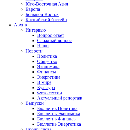
Юго-Восточная Азия
Европа
Большой Восток
Каспийский бассейн
Архив
Интервью
Вопрос-ответ
Сложный вопрос
Наши
Новости
Политика
Общество
Экономика
Финансы
Энергетика
В мире
Культура
Фото сессии
Актуальный репортаж
Выпуски
Бюллетнь Политика
Бюллетнь Экономика
Бюллетнь Финансы
Бюллетнь Энергетика
Прошу слова