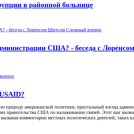
рупции в районной больнице
Сложный вопрос
администрации США? - беседа с Лоренсо
вопрос
 USAID?
ую природу американской политики, пристальный взгляд адми
иях правительства США по налаживанию связей. Этот шаг вызв
вызывая комментарии местных политических деятелей, таких к