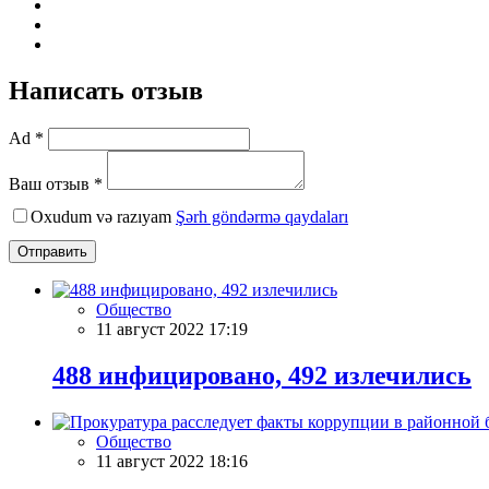
Написать отзыв
Ad *
Ваш отзыв *
Oxudum və razıyam
Şərh göndərmə qaydaları
Отправить
Общество
11 август 2022 17:19
488 инфицировано, 492 излечились
Общество
11 август 2022 18:16