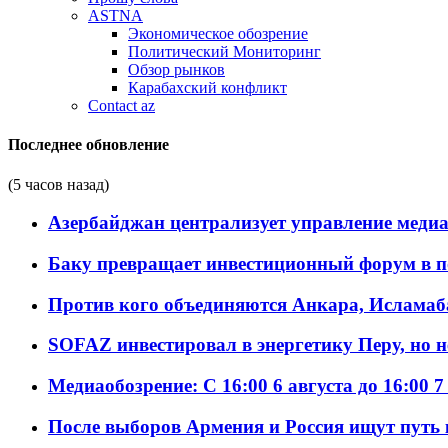
ASTNA
Экономическое обозрение
Политический Мониторинг
Обзор рынков
Карабахский конфликт
Contact az
Последнее обновление
(5 часов назад)
Азербайджан централизует управление меди
Баку превращает инвестиционный форум в п
Против кого объединяются Анкара, Исламаб
SOFAZ инвестировал в энергетику Перу, но 
Медиаобозрение: С 16:00 6 августа до 16:00 7
После выборов Армения и Россия ищут путь к