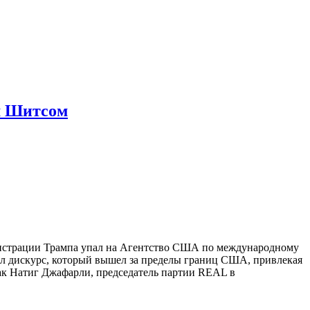
м Шитсом
нистрации Трампа упал на Агентство США по международному
ал дискурс, который вышел за пределы границ США, привлекая
ак Натиг Джафарли, председатель партии REAL в