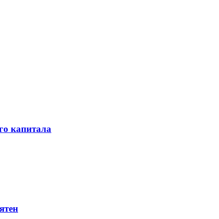
го капитала
ятен