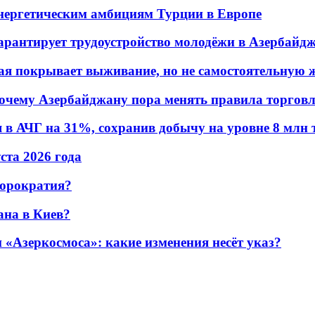
энергетическим амбициям Турции в Европе
гарантирует трудоустройство молодёжи в Азербайд
ая покрывает выживание, но не самостоятельную 
почему Азербайджану пора менять правила торгов
в АЧГ на 31%, сохранив добычу на уровне 8 млн 
уста 2026 года
бюрократия?
ана в Киев?
«Азеркосмоса»: какие изменения несёт указ?