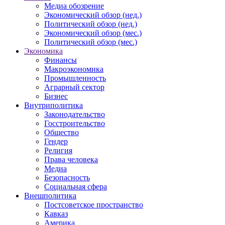
Медиа обозрение
Экономический обзор (нед.)
Политический обзор (нед.)
Экономический обзор (мес.)
Политический обзор (мес.)
Экономика
Финансы
Макроэкономика
Промышленность
Аграрный сектор
Бизнес
Внутриполитика
Законодательство
Госстроительство
Общество
Гендер
Религия
Права человека
Медиа
Безопасность
Социальная сфера
Внешполитика
Постсоветское пространство
Кавказ
Америка