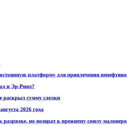
а
остоянную платформу для привлечения ненефтяно
ад и Эр-Рияд?
не раскрыл сумму сделки
 августа 2026 года
 разрядке, но возврат к прежнему союзу маловеро