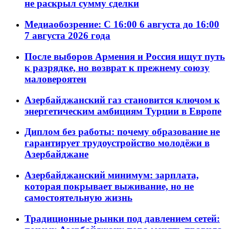
не раскрыл сумму сделки
Медиаобозрение: С 16:00 6 августа до 16:00
7 августа 2026 года
После выборов Армения и Россия ищут путь
к разрядке, но возврат к прежнему союзу
маловероятен
Азербайджанский газ становится ключом к
энергетическим амбициям Турции в Европе
Диплом без работы: почему образование не
гарантирует трудоустройство молодёжи в
Азербайджане
Азербайджанский минимум: зарплата,
которая покрывает выживание, но не
самостоятельную жизнь
Традиционные рынки под давлением сетей: