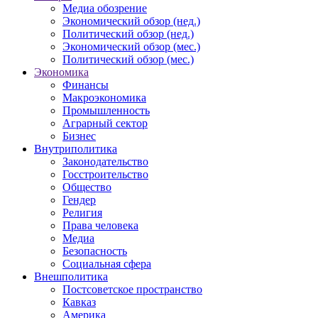
Медиа обозрение
Экономический обзор (нед.)
Политический обзор (нед.)
Экономический обзор (мес.)
Политический обзор (мес.)
Экономика
Финансы
Макроэкономика
Промышленность
Аграрный сектор
Бизнес
Внутриполитика
Законодательство
Госстроительство
Общество
Гендер
Религия
Права человека
Медиа
Безопасность
Социальная сфера
Внешполитика
Постсоветское пространство
Кавказ
Америка