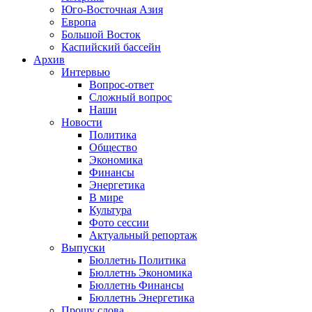
Юго-Восточная Азия
Европа
Большой Восток
Каспийский бассейн
Архив
Интервью
Вопрос-ответ
Сложный вопрос
Наши
Новости
Политика
Общество
Экономика
Финансы
Энергетика
В мире
Культура
Фото сессии
Актуальный репортаж
Выпуски
Бюллетнь Политика
Бюллетнь Экономика
Бюллетнь Финансы
Бюллетнь Энергетика
Прошу слова