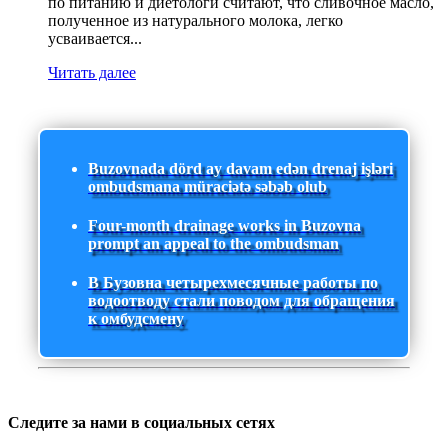
по питанию и диетологи считают, что сливочное масло,
полученное из натурального молока, легко
усваивается...
Читать далее
Buzovnada dörd ay davam edən drenaj işləri
ombudsmana müraciətə səbəb olub
Four-month drainage works in Buzovna
prompt an appeal to the ombudsman
В Бузовна четырехмесячные работы по
водоотводу стали поводом для обращения
к омбудсмену
Следите за нами в социальных сетях