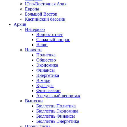
Юго-Восточная Азия
Европа
Большой Восток
Каспийский бассейн
Архив
Интервью
Вопрос-ответ
Сложный вопрос
Наши
Новости
Политика
Общество
Экономика
Финансы
Энергетика
В мире
Культура
Фото сессии
Актуальный репортаж
Выпуски
Бюллетнь Политика
Бюллетнь Экономика
Бюллетнь Финансы
Бюллетнь Энергетика
Прошу слова