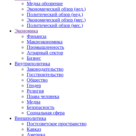
Медиа обозрение
Экономический обзор (нед.)
Политический обзор (нед.)
Экономический обзор (мес.)
Политический обзор (мес.)
Экономика
Финансы
Макроэкономика
Промышленность
Аграрный сектор
Бизнес
Внутриполитика
Законодательство
Госстроительство
Общество
Гендер
Религия
Права человека
Медиа
Безопасность
Социальная сфера
Внешполитика
Постсоветское пространство
Кавказ
Америка