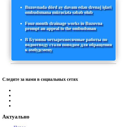
Buzovnada dörd ay davam edən drenaj işləri
ombudsmana müraciətə səbəb olub
Four-month drainage works in Buzovna
prompt an appeal to the ombudsman
В Бузовна четырехмесячные работы по
водоотводу стали поводом для обращения
к омбудсмену
Следите за нами в социальных сетях
Актуально