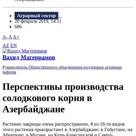
Аграрный сектор
20 февраль 2019, 14:11
686
A-
A
A+
AZ
EN
Вахид Магеррамов
Руководитель Общественного объединения поддержки аграрных
реформ
Перспективы производства
солодкового корня в
Азербайджане
Растение лакрицы очень распространено, 8 из 18-ти видов
этого растения произрастают в Азербайджане: в Гобустане, на
Абшероне, в Мугане, на Кура-Араксинской и Самур-