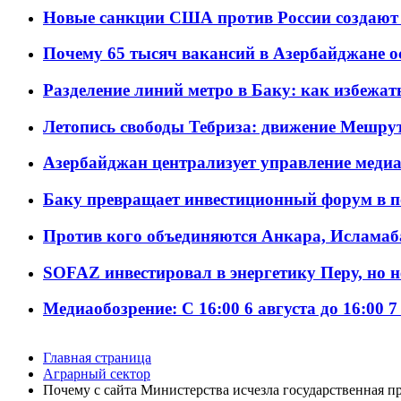
Новые санкции США против России создают 
Почему 65 тысяч вакансий в Азербайджане 
Разделение линий метро в Баку: как избежат
Летопись свободы Тебриза: движение Мешрут
Азербайджан централизует управление меди
Баку превращает инвестиционный форум в п
Против кого объединяются Анкара, Исламаб
SOFAZ инвестировал в энергетику Перу, но 
Медиаобозрение: С 16:00 6 августа до 16:00 7
Главная страница
Аграрный сектор
Почему с сайта Министерства исчезла государственная п