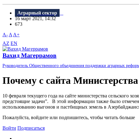
Аграрный сектор
16 март 2021, 14:32
673
A-
A
A+
AZ
EN
Вахид Магеррамов
Руководитель Общественного объединения поддержки аграрных рефор
Почему с сайта Министерства
10 февраля текущего года на сайте министерства сельского хо
предстоящие задачи”. В этой информации также было отмечено
использованию выгонов и пастбищных земель в Азербайджанской
Пожалуйста, войдите или подпишитесь, чтобы читать больше
Войти
Подписаться