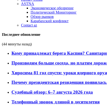
ASTNA
Экономическое обозрение
Политический Мониторинг
Обзор рынков
Карабахский конфликт
Contact az
Последнее обновление
(44 минуты назад)
Кому принадлежат берега Каспия? Санитарно-
Производим больше соседа, но платим дороже
Хиросима 81 год спустя: уроки ядерного ору
Почему президентская резиденция появилась 
Судебный обзор: 6–7 августа 2026 года
Телефонный звонок длиной в десятилетия