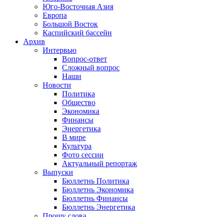
Юго-Восточная Азия
Европа
Большой Восток
Каспийский бассейн
Архив
Интервью
Вопрос-ответ
Сложный вопрос
Наши
Новости
Политика
Общество
Экономика
Финансы
Энергетика
В мире
Культура
Фото сессии
Актуальный репортаж
Выпуски
Бюллетнь Политика
Бюллетнь Экономика
Бюллетнь Финансы
Бюллетнь Энергетика
Прошу слова