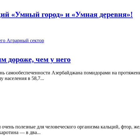
пций «Умный город» и «Умная деревня»!
Аграрный сектор
м дороже, чем у него
ень самообеспеченности Азербайджана помидорами на протяжени
 населения в 58,7...
я очень полезные для человеческого организма кальций, фтор, же
каротина — в два...