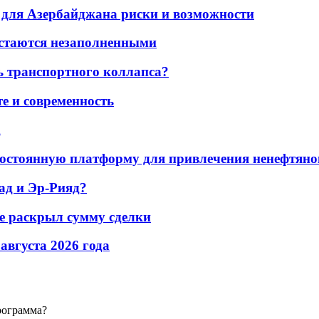
для Азербайджана риски и возможности
остаются незаполненными
ь транспортного коллапса?
е и современность
а
остоянную платформу для привлечения ненефтяно
ад и Эр-Рияд?
не раскрыл сумму сделки
 августа 2026 года
рограмма?