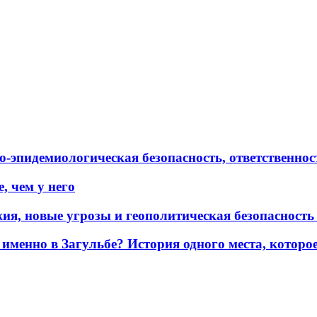
эпидемиологическая безопасность, ответственност
, чем у него
жия, новые угрозы и геополитическая безопасност
именно в Загульбе? История одного места, которо