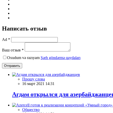
Написать отзыв
Ad *
Ваш отзыв *
Oxudum və razıyam
Şərh göndərmə qaydaları
Отправить
Прошу слова
16 март 2021 14:31
Агдам открылся для азербайджанце
Общество