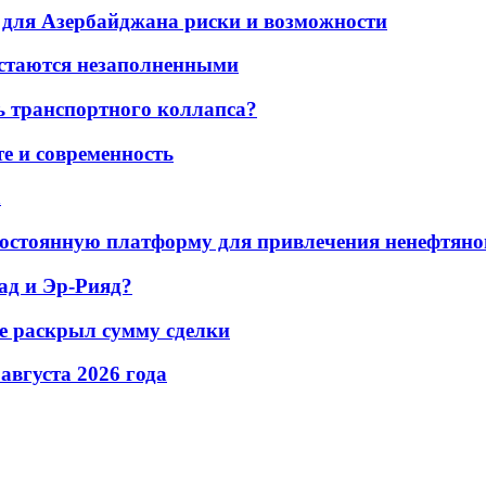
для Азербайджана риски и возможности
остаются незаполненными
ь транспортного коллапса?
е и современность
а
остоянную платформу для привлечения ненефтяно
ад и Эр-Рияд?
не раскрыл сумму сделки
 августа 2026 года