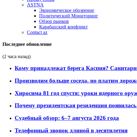
ASTNA
Экономическое обозрение
Политический Мониторинг
Обзор рынков
Карабахский конфликт
Contact az
Последнее обновление
(2 часа назад)
Кому принадлежат берега Каспия? Санитарно-
Производим больше соседа, но платим дороже
Хиросима 81 год спустя: уроки ядерного ору
Почему президентская резиденция появилась 
Судебный обзор: 6–7 августа 2026 года
Телефонный звонок длиной в десятилетия