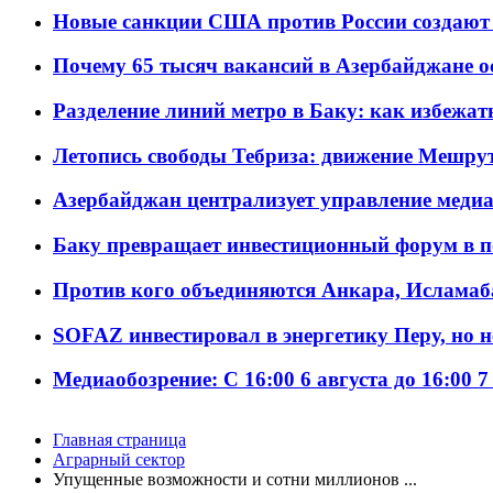
Новые санкции США против России создают 
Почему 65 тысяч вакансий в Азербайджане 
Разделение линий метро в Баку: как избежат
Летопись свободы Тебриза: движение Мешрут
Азербайджан централизует управление меди
Баку превращает инвестиционный форум в п
Против кого объединяются Анкара, Исламаб
SOFAZ инвестировал в энергетику Перу, но 
Медиаобозрение: С 16:00 6 августа до 16:00 7
Главная страница
Аграрный сектор
Упущенные возможности и сотни миллионов ...