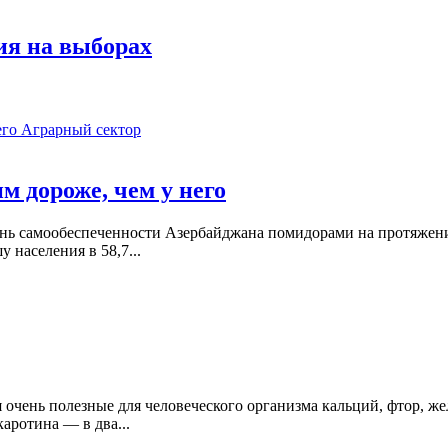
ия на выборах
Аграрный сектор
м дороже, чем у него
ень самообеспеченности Азербайджана помидорами на протяжени
 населения в 58,7...
я очень полезные для человеческого организма кальций, фтор, же
каротина — в два...