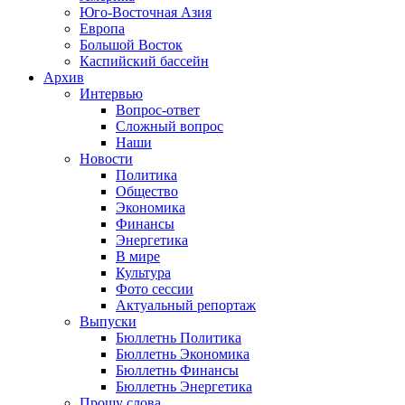
Юго-Восточная Азия
Европа
Большой Восток
Каспийский бассейн
Архив
Интервью
Вопрос-ответ
Сложный вопрос
Наши
Новости
Политика
Общество
Экономика
Финансы
Энергетика
В мире
Культура
Фото сессии
Актуальный репортаж
Выпуски
Бюллетнь Политика
Бюллетнь Экономика
Бюллетнь Финансы
Бюллетнь Энергетика
Прошу слова