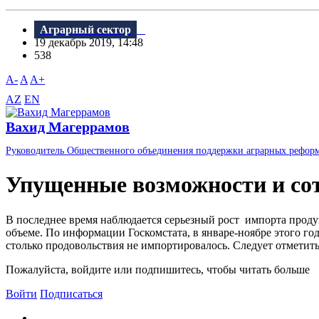
Аграрный сектор
19 декабрь 2019, 14:48
538
A-
A
A+
AZ
EN
Вахид Магеррамов
Руководитель Общественного объединения поддержки аграрных рефор
Упущенные возможности и сот
В последнее время наблюдается серьезный рост импорта продук
объеме. По информации Госкомстата, в январе-ноябре этого го
столько продовольствия не импортировалось. Следует отметить,
Пожалуйста, войдите или подпишитесь, чтобы читать больше
Войти
Подписаться