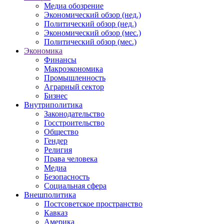
Медиа обозрение
Экономический обзор (нед.)
Политический обзор (нед.)
Экономический обзор (мес.)
Политический обзор (мес.)
Экономика
Финансы
Макроэкономика
Промышленность
Аграрный сектор
Бизнес
Внутриполитика
Законодательство
Госстроительство
Общество
Гендер
Религия
Права человека
Медиа
Безопасность
Социальная сфера
Внешполитика
Постсоветское пространство
Кавказ
Америка