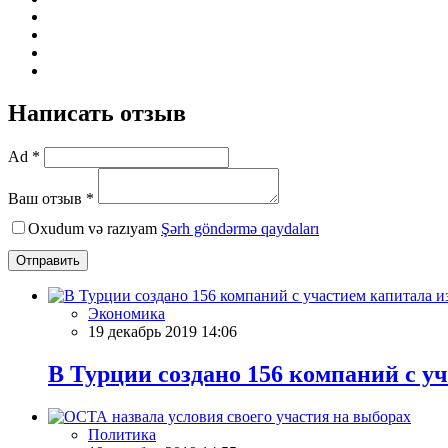
Написать отзыв
Ad *
Ваш отзыв *
Oxudum və razıyam
Şərh göndərmə qaydaları
Отправить
Экономика
19 декабрь 2019 14:06
В Турции создано 156 компаний с у
Политика