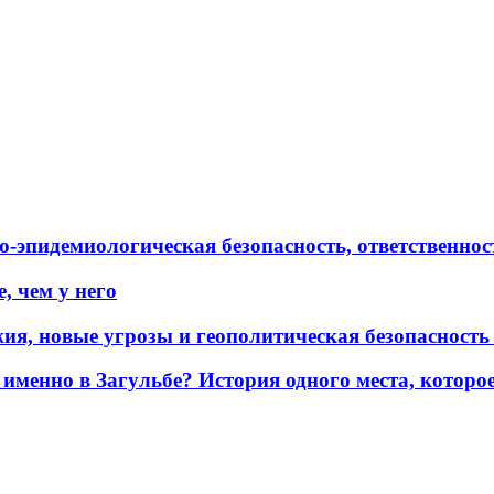
эпидемиологическая безопасность, ответственност
, чем у него
жия, новые угрозы и геополитическая безопасност
именно в Загульбе? История одного места, которо