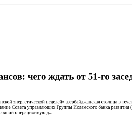
нсов: чего ждать от 51-го за
нской энергетической неделей» азербайджанская столица в теч
аседание Совета управляющих Группы Исламского банка развити
чавший операционную д...