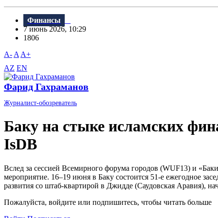
Финансы
7 июнь 2026, 10:29
1806
A-
A
A+
AZ
EN
Фарид Гахраманов
Журналист-обозреватель
Баку на стыке исламских фина
IsDB
Вслед за сессией Всемирного форума городов (WUF13) и «Баки
мероприятие. 16–19 июня в Баку состоится 51-е ежегодное з
развития со штаб-квартирой в Джидде (Саудовская Аравия), на
Пожалуйста, войдите или подпишитесь, чтобы читать больше