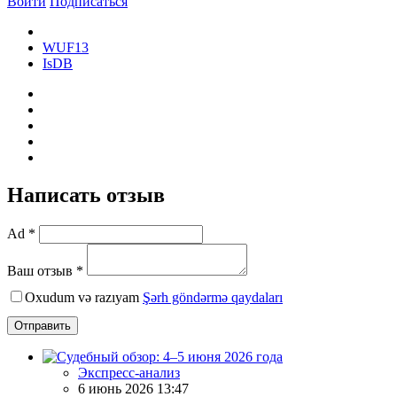
Войти
Подписаться
WUF13
IsDB
Написать отзыв
Ad *
Ваш отзыв *
Oxudum və razıyam
Şərh göndərmə qaydaları
Отправить
Экспресс-анализ
6 июнь 2026 13:47