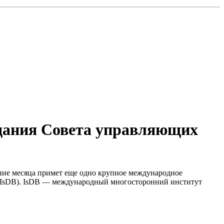
седания Совета управляющих
ение месяца примет еще одно крупное международное
я (IsDB). IsDB — международный многосторонний институт