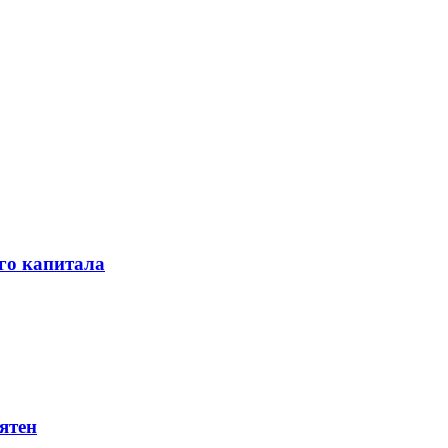
го капитала
ятен