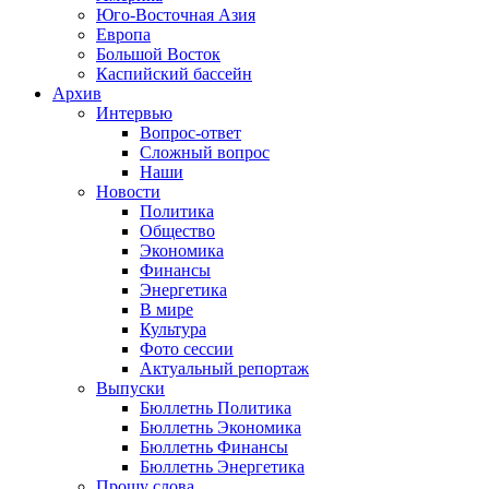
Юго-Восточная Азия
Европа
Большой Восток
Каспийский бассейн
Архив
Интервью
Вопрос-ответ
Сложный вопрос
Наши
Новости
Политика
Общество
Экономика
Финансы
Энергетика
В мире
Культура
Фото сессии
Актуальный репортаж
Выпуски
Бюллетнь Политика
Бюллетнь Экономика
Бюллетнь Финансы
Бюллетнь Энергетика
Прошу слова