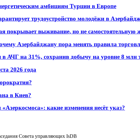
энергетическим амбициям Турции в Европе
гарантирует трудоустройство молодёжи в Азербайд
ая покрывает выживание, но не самостоятельную 
почему Азербайджану пора менять правила торгов
в АЧГ на 31%, сохранив добычу на уровне 8 млн 
уста 2026 года
бюрократия?
ана в Киев?
«Азеркосмоса»: какие изменения несёт указ?
 заседания Совета управляющих IsDB