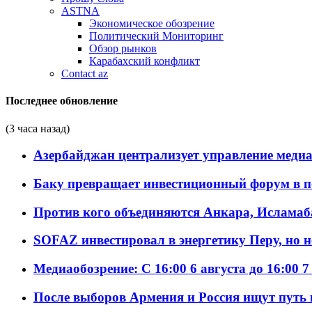
ASTNA
Экономическое обозрение
Политический Мониторинг
Обзор рынков
Карабахский конфликт
Contact az
Последнее обновление
(3 часа назад)
Азербайджан централизует управление меди
Баку превращает инвестиционный форум в п
Против кого объединяются Анкара, Исламаб
SOFAZ инвестировал в энергетику Перу, но 
Медиаобозрение: С 16:00 6 августа до 16:00 7
После выборов Армения и Россия ищут путь к