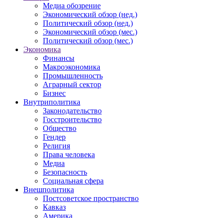
Медиа обозрение
Экономический обзор (нед.)
Политический обзор (нед.)
Экономический обзор (мес.)
Политический обзор (мес.)
Экономика
Финансы
Макроэкономика
Промышленность
Аграрный сектор
Бизнес
Внутриполитика
Законодательство
Госстроительство
Общество
Гендер
Религия
Права человека
Медиа
Безопасность
Социальная сфера
Внешполитика
Постсоветское пространство
Кавказ
Америка