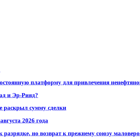
а
остоянную платформу для привлечения ненефтяно
ад и Эр-Рияд?
не раскрыл сумму сделки
 августа 2026 года
 разрядке, но возврат к прежнему союзу маловеро