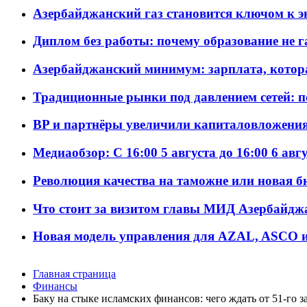
Азербайджанский газ становится ключом к 
Диплом без работы: почему образование не 
Азербайджанский минимум: зарплата, котор
Традиционные рынки под давлением сетей: 
BP и партнёры увеличили капиталовложения 
Медиаобзор: С 16:00 5 августа до 16:00 6 авг
Революция качества на таможне или новая 
Что стоит за визитом главы МИД Азербайдж
Новая модель управления для AZAL, ASCO и 
Главная страница
Финансы
Баку на стыке исламских финансов: чего ждать от 51-го