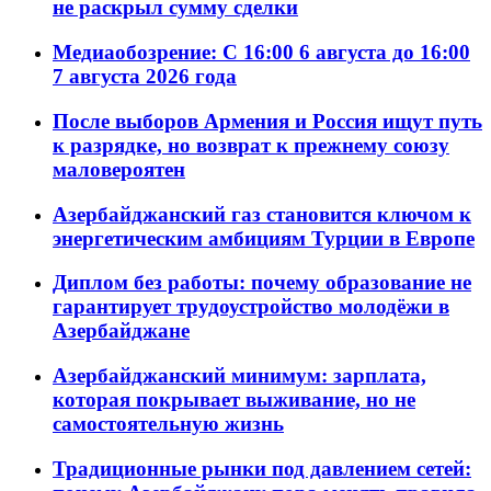
не раскрыл сумму сделки
Медиаобозрение: С 16:00 6 августа до 16:00
7 августа 2026 года
После выборов Армения и Россия ищут путь
к разрядке, но возврат к прежнему союзу
маловероятен
Азербайджанский газ становится ключом к
энергетическим амбициям Турции в Европе
Диплом без работы: почему образование не
гарантирует трудоустройство молодёжи в
Азербайджане
Азербайджанский минимум: зарплата,
которая покрывает выживание, но не
самостоятельную жизнь
Традиционные рынки под давлением сетей: