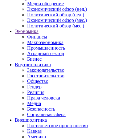
Медиа обозрение
Экономический обзор (нед.)
Политический обзор (нед.)
Экономический обзор (мес.)
Политический обзор (мес.)
Экономика
Финансы
Макроэкономика
Промышленность
Аграрный сектор
Бизнес
Внутриполитика
Законодательство
Госстроительство
Общество
Гендер
Религия
Права человека
Медиа
Безопасность
Социальная сфера
Внешполитика
Постсоветское пространство
Кавказ
Америка