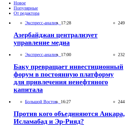
Новое
Популярные
От редактора
Экспресс-анализ,
17:28
249
Азербайджан централизует
управление медиа
Экспресс-анализ,
17:00
232
Баку превращает инвестиционный
форум в постоянную платформу
для привлечения ненефтяного
капитала
Большой Восток,
16:27
244
Против кого объединяются Анкара,
Исламабад и Эр-Рияд?