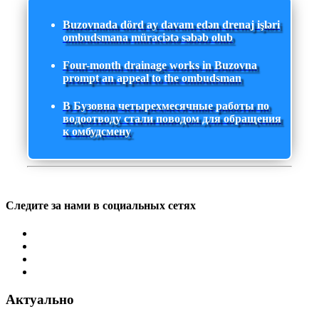
Buzovnada dörd ay davam edən drenaj işləri
ombudsmana müraciətə səbəb olub
Four-month drainage works in Buzovna
prompt an appeal to the ombudsman
В Бузовна четырехмесячные работы по
водоотводу стали поводом для обращения
к омбудсмену
Следите за нами в социальных сетях
Актуально