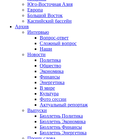
Юго-Восточная Азия
Европа
Большой Восток
Каспийский бассейн
Архив
Интервью
Вопрос-ответ
Сложный вопрос
Наши
Новости
Политика
Общество
Экономика
Финансы
Энергетика
В мире
Культура
Фото сессии
Актуальный репортаж
Выпуски
Бюллетнь Политика
Бюллетнь Экономика
Бюллетнь Финансы
Бюллетнь Энергетика
Прошу слова