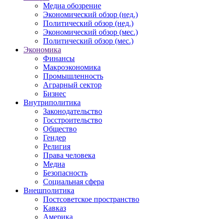
Медиа обозрение
Экономический обзор (нед.)
Политический обзор (нед.)
Экономический обзор (мес.)
Политический обзор (мес.)
Экономика
Финансы
Макроэкономика
Промышленность
Аграрный сектор
Бизнес
Внутриполитика
Законодательство
Госстроительство
Общество
Гендер
Религия
Права человека
Медиа
Безопасность
Социальная сфера
Внешполитика
Постсоветское пространство
Кавказ
Америка