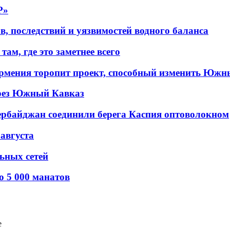
P»
в, последствий и уязвимостей водного баланса
ам, где это заметнее всего
рмения торопит проект, способный изменить Южн
рез Южный Кавказ
ербайджан соединили берега Каспия оптоволокном
 августа
льных сетей
о 5 000 манатов
е