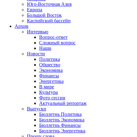
Юго-Восточная Азия
Европа
Большой Восток
Каспийский бассейн
Архив
Интервью
Вопрос-ответ
Сложный вопрос
Наши
Новости
Политика
Общество
Экономика
Финансы
Энергетика
В мире
Культура
Фото сессии
Актуальный репортаж
Выпуски
Бюллетнь Политика
Бюллетнь Экономика
Бюллетнь Финансы
Бюллетнь Энергетика
Прошу слова