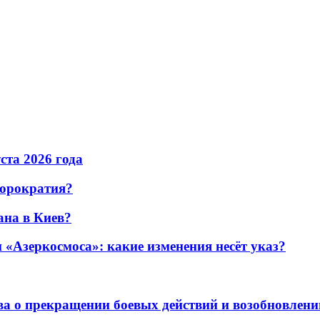
уста 2026 года
бюрократия?
ана в Киев?
«Азеркосмоса»: какие изменения несёт указ?
а о прекращении боевых действий и возобновлени