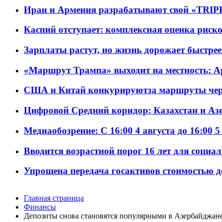
Иран и Армения разрабатывают свой «TRIP
Каспий отступает: комплексная оценка риско
Зарплаты растут, но жизнь дорожает быстрее т
«Маршрут Трампа» выходит на местность: А
США и Китай конкурируютза маршруты че
Цифровой Средний коридор: Казахстан и Аз
Медиаобозрение: С 16:00 4 августа до 16:00 5
Вводится возрастной порог 16 лет для социа
Упрощена передача госактивов стоимостью д
Главная страница
Финансы
Депозиты снова становятся популярными в Азербайджан