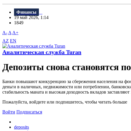
Финансы
19 май 2026, 1:14
1849
A-
A
A+
AZ
EN
Аналитическая служба Turan
Депозиты снова становятся п
Банки повышают конкуренцию за сбережения населения на фон
деньги в наличных, недвижимости или потреблении, банковски
стабильность маната и высокая доходность вкладов заставляют г
Пожалуйста, войдите или подпишитесь, чтобы читать больше
Войти
Подписаться
deposits