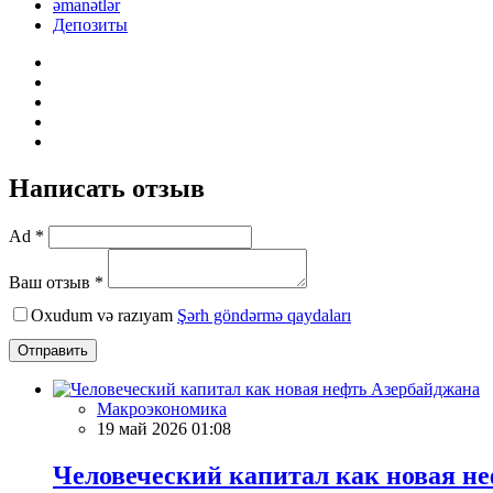
əmanətlər
Депозиты
Написать отзыв
Ad *
Ваш отзыв *
Oxudum və razıyam
Şərh göndərmə qaydaları
Отправить
Макроэкономика
19 май 2026 01:08
Человеческий капитал как новая н