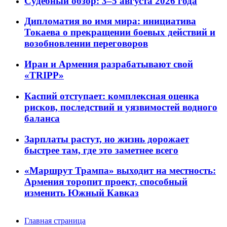
Судебный обзор: 3–5 августа 2026 года
Дипломатия во имя мира: инициатива
Токаева о прекращении боевых действий и
возобновлении переговоров
Иран и Армения разрабатывают свой
«TRIPP»
Каспий отступает: комплексная оценка
рисков, последствий и уязвимостей водного
баланса
Зарплаты растут, но жизнь дорожает
быстрее там, где это заметнее всего
«Маршрут Трампа» выходит на местность:
Армения торопит проект, способный
изменить Южный Кавказ
Главная страница