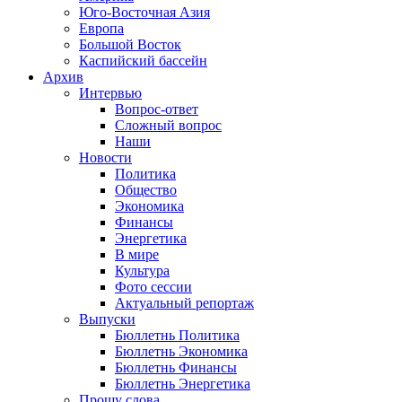
Юго-Восточная Азия
Европа
Большой Восток
Каспийский бассейн
Архив
Интервью
Вопрос-ответ
Сложный вопрос
Наши
Новости
Политика
Общество
Экономика
Финансы
Энергетика
В мире
Культура
Фото сессии
Актуальный репортаж
Выпуски
Бюллетнь Политика
Бюллетнь Экономика
Бюллетнь Финансы
Бюллетнь Энергетика
Прошу слова