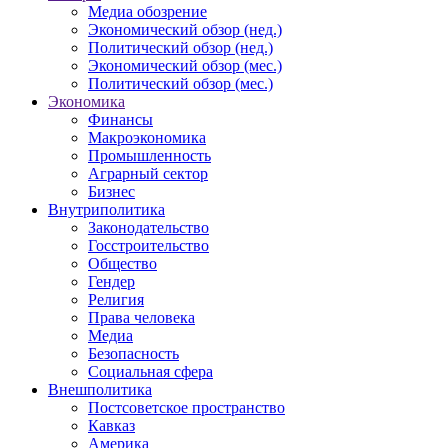
Медиа обозрение
Экономический обзор (нед.)
Политический обзор (нед.)
Экономический обзор (мес.)
Политический обзор (мес.)
Экономика
Финансы
Макроэкономика
Промышленность
Аграрный сектор
Бизнес
Внутриполитика
Законодательство
Госстроительство
Общество
Гендер
Религия
Права человека
Медиа
Безопасность
Социальная сфера
Внешполитика
Постсоветское пространство
Кавказ
Америка