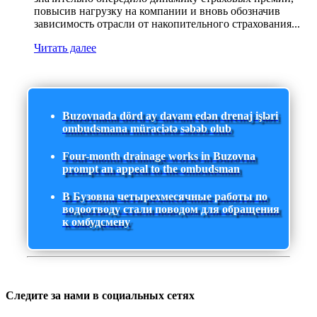
повысив нагрузку на компании и вновь обозначив
зависимость отрасли от накопительного страхования...
Читать далее
Buzovnada dörd ay davam edən drenaj işləri
ombudsmana müraciətə səbəb olub
Four-month drainage works in Buzovna
prompt an appeal to the ombudsman
В Бузовна четырехмесячные работы по
водоотводу стали поводом для обращения
к омбудсмену
Следите за нами в социальных сетях