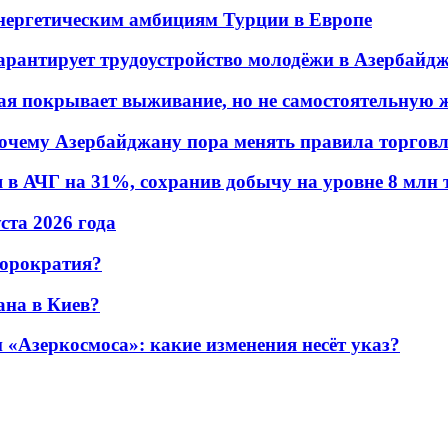
энергетическим амбициям Турции в Европе
гарантирует трудоустройство молодёжи в Азербайд
ая покрывает выживание, но не самостоятельную 
почему Азербайджану пора менять правила торгов
в АЧГ на 31%, сохранив добычу на уровне 8 млн 
уста 2026 года
бюрократия?
ана в Киев?
«Азеркосмоса»: какие изменения несёт указ?