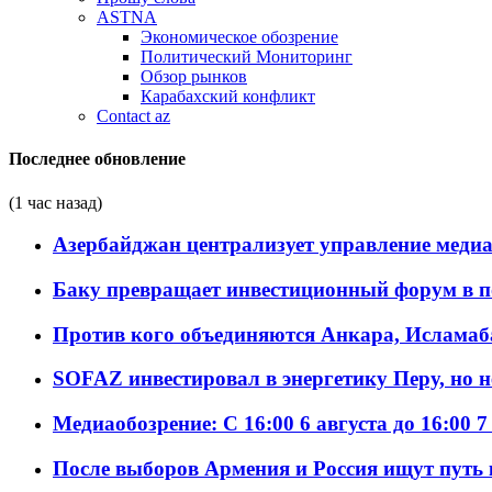
ASTNA
Экономическое обозрение
Политический Мониторинг
Обзор рынков
Карабахский конфликт
Contact az
Последнее обновление
(1 час назад)
Азербайджан централизует управление меди
Баку превращает инвестиционный форум в п
Против кого объединяются Анкара, Исламаб
SOFAZ инвестировал в энергетику Перу, но 
Медиаобозрение: С 16:00 6 августа до 16:00 7
После выборов Армения и Россия ищут путь к