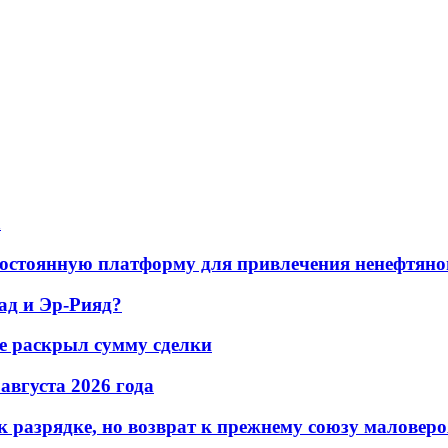
а
остоянную платформу для привлечения ненефтяно
ад и Эр-Рияд?
не раскрыл сумму сделки
 августа 2026 года
 разрядке, но возврат к прежнему союзу маловеро