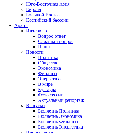
Юго-Восточная Азия
Европа
Большой Восток
Каспийский бассейн
Архив
Интервью
Вопрос-ответ
Сложный вопрос
Наши
Новости
Политика
Общество
Экономика
Финансы
Энергетика
В мире
Культура
Фото сессии
Актуальный репортаж
Выпуски
Бюллетнь Политика
Бюллетнь Экономика
Бюллетнь Финансы
Бюллетнь Энергетика
Прошу слова