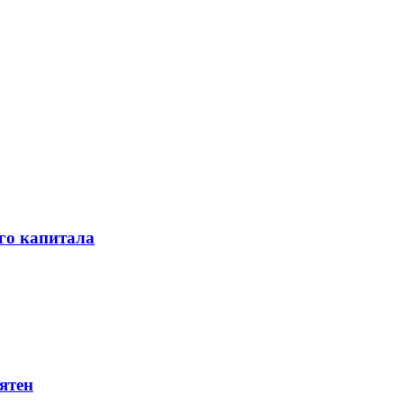
го капитала
ятен