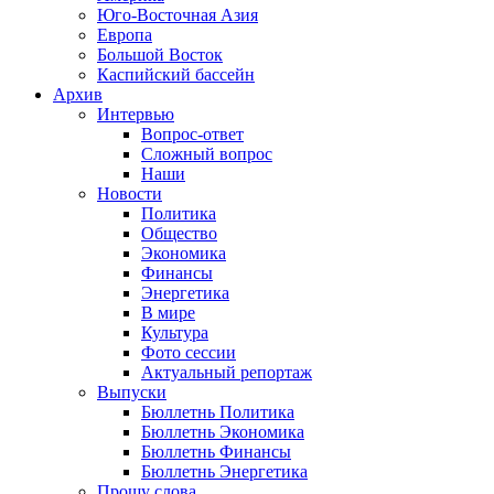
Юго-Восточная Азия
Европа
Большой Восток
Каспийский бассейн
Архив
Интервью
Вопрос-ответ
Сложный вопрос
Наши
Новости
Политика
Общество
Экономика
Финансы
Энергетика
В мире
Культура
Фото сессии
Актуальный репортаж
Выпуски
Бюллетнь Политика
Бюллетнь Экономика
Бюллетнь Финансы
Бюллетнь Энергетика
Прошу слова