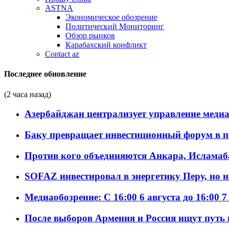
ASTNA
Экономическое обозрение
Политический Мониторинг
Обзор рынков
Карабахский конфликт
Contact az
Последнее обновление
(2 часа назад)
Азербайджан централизует управление меди
Баку превращает инвестиционный форум в п
Против кого объединяются Анкара, Исламаб
SOFAZ инвестировал в энергетику Перу, но 
Медиаобозрение: С 16:00 6 августа до 16:00 7
После выборов Армения и Россия ищут путь к