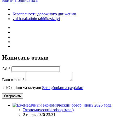
Войти
Подписаться
Безопасность дорожного движения
yol hərəkətinin təhlükəsizliyi
Написать отзыв
Ad *
Ваш отзыв *
Oxudum və razıyam
Şərh göndərmə qaydaları
Отправить
Экономический обзор (мес.)
2 июль 2026 23:31