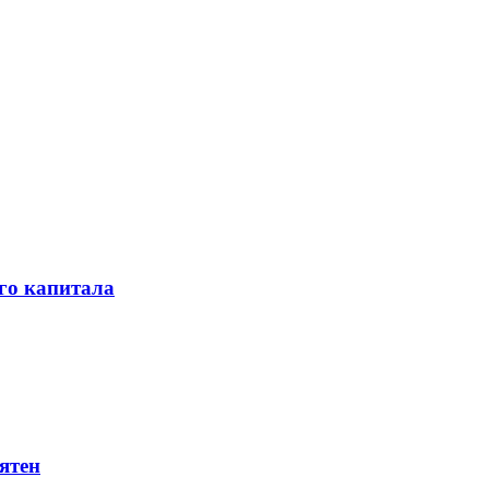
го капитала
ятен