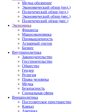
Медиа обозрение
Экономический обзор (нед.)
Политический обзор (нед.)
Экономический обзор (мес.)
Политический обзор (мес.)
Экономика
Финансы
Макроэкономика
Промышленность
Аграрный сектор
Бизнес
Внутриполитика
Законодательство
Госстроительство
Общество
Гендер
Религия
Права человека
Медиа
Безопасность
Социальная сфера
Внешполитика
Постсоветское пространство
Кавказ
Америка