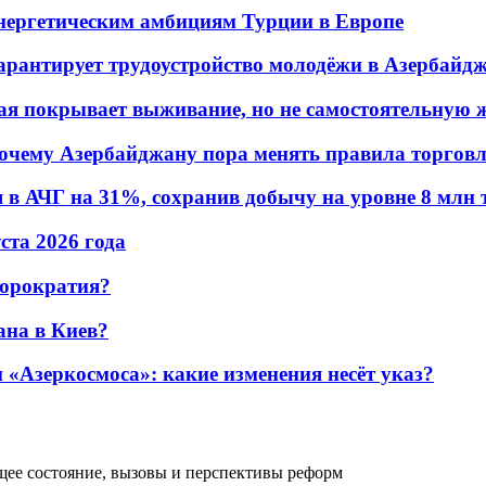
энергетическим амбициям Турции в Европе
гарантирует трудоустройство молодёжи в Азербайд
ая покрывает выживание, но не самостоятельную 
почему Азербайджану пора менять правила торгов
в АЧГ на 31%, сохранив добычу на уровне 8 млн 
уста 2026 года
бюрократия?
ана в Киев?
«Азеркосмоса»: какие изменения несёт указ?
щее состояние, вызовы и перспективы реформ