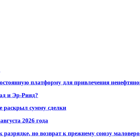
а
остоянную платформу для привлечения ненефтяно
ад и Эр-Рияд?
не раскрыл сумму сделки
 августа 2026 года
 разрядке, но возврат к прежнему союзу маловеро