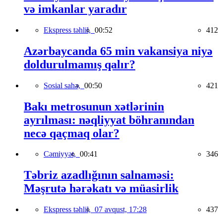
və imkanlar yaradır
Ekspress təhlil,
00:52
412
Azərbaycanda 65 min vakansiya niyə
doldurulmamış qalır?
Sosial sahə,
00:50
421
Bakı metrosunun xətlərinin
ayrılması: nəqliyyat böhranından
necə qaçmaq olar?
Cəmiyyət,
00:41
346
Təbriz azadlığının salnaməsi:
Məşrutə hərəkatı və müasirlik
Ekspress təhlil,
07 avqust, 17:28
437