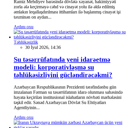
Ramiz Mehdiyev barəsində dövlətə xəyanət, hakimiyyəti
zorla ələ keçirməyə cəhd və cinayət yolu ilə əldə edilmiş
əmlakın leqallaşdırılması ittihamları ilə başlanmış cinayət işi
təxminən on aydan...
Ardını oxu
Təhlükəsizlik
30 İyul 2026, 14:36
Su təsərrüfatında yeni idarəetmə
modeli: korporativləşmə su
təhlükəsizliyini gücləndirəcəkmi?
Azərbaycan Respublikasının Prezidenti tərəfindənbu gün
imzalanan Fərman su təsərrüfatının idarə olunması sahəsində
həyata keçirilən institusional islahatların növbəti mərhələsini
təşkil edir. Sənəd Azərbaycan Dövlət Su Ehtiyatları
Agentliyinin...
Ardını oxu