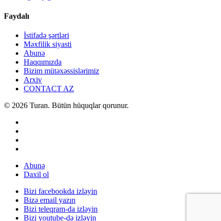
Faydalı
İstifadə şərtləri
Məxfilik siyasti
Abunə
Haqqımızda
Bizim mütəxəssislərimiz
Arxiv
CONTACT AZ
© 2026 Turan. Bütün hüquqlar qorunur.
Abunə
Daxil ol
Bizi facebookda izləyin
Bizə email yazın
Bizi teleqram-da izləyin
Bizi youtube-də izləyin