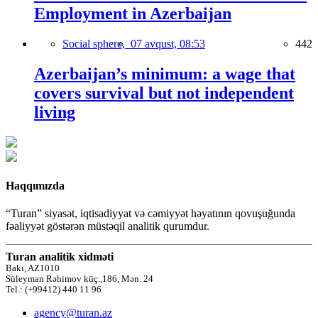
Employment in Azerbaijan
Social sphere,
07 avqust, 08:53
442
Azerbaijan’s minimum: a wage that
covers survival but not independent
living
Haqqımızda
“Turan” siyasət, iqtisadiyyat və cəmiyyət həyatının qovuşuğunda
fəaliyyət göstərən müstəqil analitik qurumdur.
Turan analitik xidməti
Bakı, AZ1010
Süleyman Rəhimov küç.,186, Mən. 24
Tel.: (+99412) 440 11 96
agency@turan.az