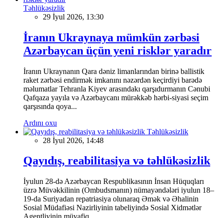
Təhlükəsizlik
29 İyul 2026, 13:30
İranın Ukraynaya mümkün zərbəsi
Azərbaycan üçün yeni risklər yaradır
İranın Ukraynanın Qara dəniz limanlarından birinə ballistik
raket zərbəsi endirmək imkanını nəzərdən keçirdiyi barədə
məlumatlar Tehranla Kiyev arasındakı qarşıdurmanın Cənubi
Qafqaza yayıla və Azərbaycanı mürəkkəb hərbi-siyasi seçim
qarşısında qoya...
Ardını oxu
Təhlükəsizlik
28 İyul 2026, 14:48
Qayıdış, reabilitasiya və təhlükəsizlik
İyulun 28-də Azərbaycan Respublikasının İnsan Hüquqları
üzrə Müvəkkilinin (Ombudsmanın) nümayəndələri iyulun 18–
19-da Suriyadan repatriasiya olunaraq Əmək və Əhalinin
Sosial Müdafiəsi Nazirliyinin tabeliyində Sosial Xidmətlər
Agentliyinin müvafiq...