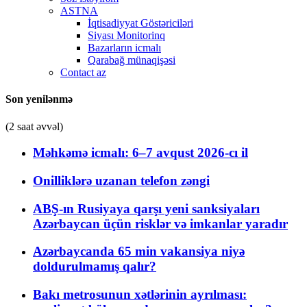
ASTNA
İqtisadiyyat Göstəriciləri
Siyası Monitorinq
Bazarların icmalı
Qarabağ münaqişəsi
Contact az
Son yenilənmə
(2 saat əvvəl)
Məhkəmə icmalı: 6–7 avqust 2026-cı il
Onilliklərə uzanan telefon zəngi
ABŞ-ın Rusiyaya qarşı yeni sanksiyaları
Azərbaycan üçün risklər və imkanlar yaradır
Azərbaycanda 65 min vakansiya niyə
doldurulmamış qalır?
Bakı metrosunun xətlərinin ayrılması: