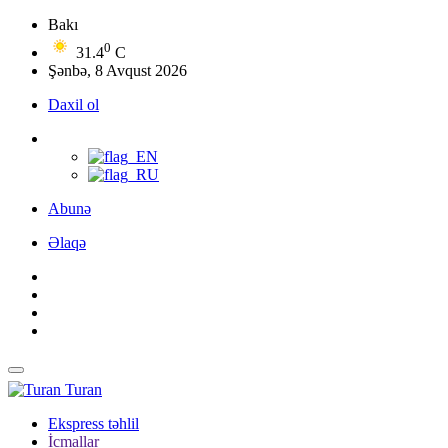
Bakı
0
31.4
C
Şənbə, 8 Avqust 2026
Daxil ol
Abunə
Əlaqə
Turan
Ekspress təhlil
İcmallar