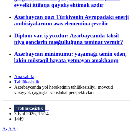
əvvəlki ittifaqa qayıdış ehtimalı azdır
Azərbaycan qazı Türkiyənin Avropadakı enerji
ambisiyalarının əsas elementinə çevrilir
Diplom var, iş yoxdur: Azərbaycanda təhsil
niyə gənclərin məşğulluğuna təminat vermir?
Azərbaycan minimumu: yaşamağı təmin edən,
lakin müstəqil həyata yetməyən əməkhaqqı
Ana səhifə
Təhlükəsizlik
Azərbaycanda yol hərəkətinin təhlükəsizliyi: mövcud
vəziyyət, çağırışlar və islahat perspektivləri
Təhlükəsizlik
3 İyul 2026, 15:14
1449
A-
A
A+