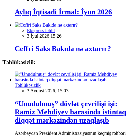
Aylıq İqtisadi İcmal: İyun 2026
Ekspress təhlil
3 İyul 2026 15:26
Ceffri Saks Bakıda nə axtarır?
Təhlükəsizlik
Təhlükəsizlik
3 Avqust 2026, 15:03
“Unudulmuş” dövlət çevrilişi işi:
Ramiz Mehdiyev barəsində istintaq
diqqət mərkəzindən uzaqlaşıb
Azərbaycan Prezident Administrasiyasının keçmiş rəhbəri