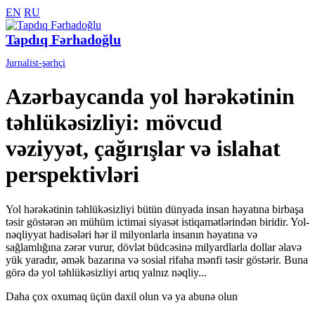
EN
RU
Tapdıq Fərhadoğlu
Jurnalist-şərhçi
Azərbaycanda yol hərəkətinin
təhlükəsizliyi: mövcud
vəziyyət, çağırışlar və islahat
perspektivləri
Yol hərəkətinin təhlükəsizliyi bütün dünyada insan həyatına birbaşa
təsir göstərən ən mühüm ictimai siyasət istiqamətlərindən biridir. Yol-
nəqliyyat hadisələri hər il milyonlarla insanın həyatına və
sağlamlığına zərər vurur, dövlət büdcəsinə milyardlarla dollar əlavə
yük yaradır, əmək bazarına və sosial rifaha mənfi təsir göstərir. Buna
görə də yol təhlükəsizliyi artıq yalnız nəqliy...
Daha çox oxumaq üçün daxil olun və ya abunə olun