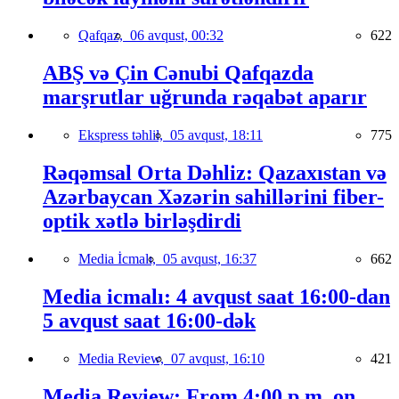
Qafqaz,
06 avqust, 00:32
622
ABŞ və Çin Cənubi Qafqazda
marşrutlar uğrunda rəqabət aparır
Ekspress təhlil,
05 avqust, 18:11
775
Rəqəmsal Orta Dəhliz: Qazaxıstan və
Azərbaycan Xəzərin sahillərini fiber-
optik xətlə birləşdirdi
Media İcmalı,
05 avqust, 16:37
662
Media icmalı: 4 avqust saat 16:00-dan
5 avqust saat 16:00-dək
Media Review,
07 avqust, 16:10
421
Media Review: From 4:00 p.m. on