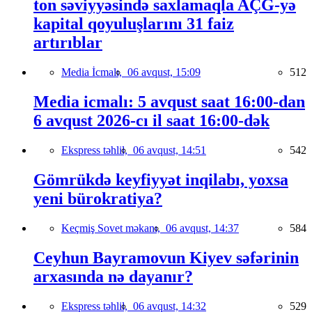
ton səviyyəsində saxlamaqla AÇG-yə
kapital qoyuluşlarını 31 faiz
artırıblar
Media İcmalı,
06 avqust, 15:09
512
Media icmalı: 5 avqust saat 16:00-dan
6 avqust 2026-cı il saat 16:00-dək
Ekspress təhlil,
06 avqust, 14:51
542
Gömrükdə keyfiyyət inqilabı, yoxsa
yeni bürokratiya?
Keçmiş Sovet məkanı,
06 avqust, 14:37
584
Ceyhun Bayramovun Kiyev səfərinin
arxasında nə dayanır?
Ekspress təhlil,
06 avqust, 14:32
529