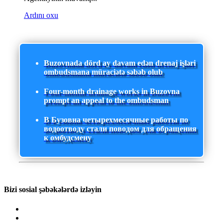
Ardını oxu
Buzovnada dörd ay davam edən drenaj işləri
ombudsmana müraciətə səbəb olub
Four-month drainage works in Buzovna
prompt an appeal to the ombudsman
В Бузовна четырехмесячные работы по
водоотводу стали поводом для обращения
к омбудсмену
Bizi sosial şəbəkələrdə izləyin