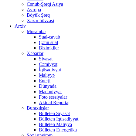
Cənub-Şərqi Asiya
Avropa
Böyük Şərq
Xəzər hövzəsi
Arxiv
Müsahibə
Sual-cavab
Çətin sual
Bizimkiler
Xəbərlər
Siyasət
Cəmiyyət
İqtisadiyyat
Maliyyə
Enerji
Dünyada
Mədəniyyət
Foto sessiyalar
Aktual Reportaj
Buraxılışlar
Bülleten Siyasət
Bülleten İqtisadiyyat
Bülleten Maliyyə
Bülleten Energetika
Söz istəyirəm