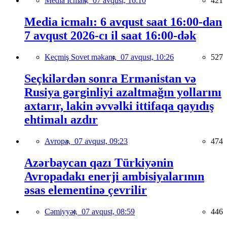
Media İcmalı,
07 avqust, 16:10
421
Media icmalı: 6 avqust saat 16:00-dan
7 avqust 2026-cı il saat 16:00-dək
Keçmiş Sovet məkanı,
07 avqust, 10:26
527
Seçkilərdən sonra Ermənistan və
Rusiya gərginliyi azaltmağın yollarını
axtarır, lakin əvvəlki ittifaqa qayıdış
ehtimalı azdır
Avropa,
07 avqust, 09:23
474
Azərbaycan qazı Türkiyənin
Avropadakı enerji ambisiyalarının
əsas elementinə çevrilir
Cəmiyyət,
07 avqust, 08:59
446