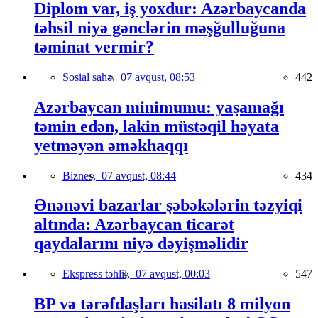
Diplom var, iş yoxdur: Azərbaycanda
təhsil niyə gənclərin məşğulluğuna
təminat vermir?
Sosial sahə,
07 avqust, 08:53
442
Azərbaycan minimumu: yaşamağı
təmin edən, lakin müstəqil həyata
yetməyən əməkhaqqı
Biznes,
07 avqust, 08:44
434
Ənənəvi bazarlar şəbəkələrin təzyiqi
altında: Azərbaycan ticarət
qaydalarını niyə dəyişməlidir
Ekspress təhlil,
07 avqust, 00:03
547
BP və tərəfdaşları hasilatı 8 milyon