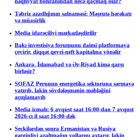
nəqliyyat böhranından necə qaçmaq olar?
Təbriz azadlığının salnaməsi: Məşrutə hərəkatı
və müasirlik
Media idarəçiliyi mərkəzləşdirilir
Bakı investisiya forumunu daimi platformaya
çevirir, diqqət qeyri-neft kapitalına yönəlir
Ankara, İslamabad və Ər-Riyad kimə qarşı
birləşir?
SOFAZ Perunun energetika sektoruna sərmayə
yatırıb, lakin sövdələşmənin məbləğini
açıqlamayıb
Media icmalı: 6 avqust saat 16:00-dan 7 avqust
2026-cı il saat 16:00-dək
Seçkilərdən sonra Ermənistan və Rusiya
gərginliyi azaltmağın yollarını axtarır, lakin