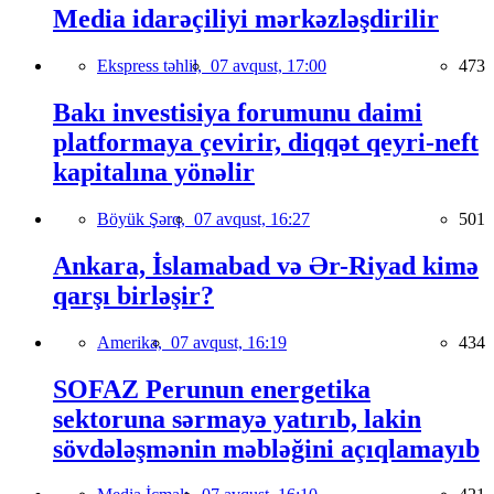
Media idarəçiliyi mərkəzləşdirilir
Ekspress təhlil,
07 avqust, 17:00
473
Bakı investisiya forumunu daimi
platformaya çevirir, diqqət qeyri-neft
kapitalına yönəlir
Böyük Şərq,
07 avqust, 16:27
501
Ankara, İslamabad və Ər-Riyad kimə
qarşı birləşir?
Amerika,
07 avqust, 16:19
434
SOFAZ Perunun energetika
sektoruna sərmayə yatırıb, lakin
sövdələşmənin məbləğini açıqlamayıb