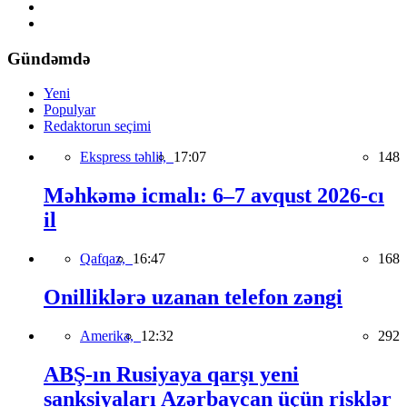
Gündəmdə
Yeni
Populyar
Redaktorun seçimi
Ekspress təhlil,
17:07
148
Məhkəmə icmalı: 6–7 avqust 2026-cı
il
Qafqaz,
16:47
168
Onilliklərə uzanan telefon zəngi
Amerika,
12:32
292
ABŞ-ın Rusiyaya qarşı yeni
sanksiyaları Azərbaycan üçün risklər