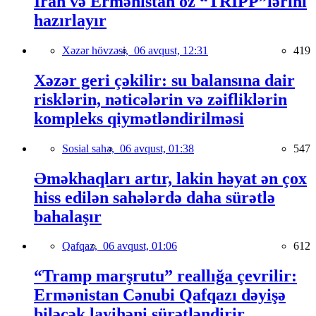
İran və Ermənistan öz “TRIPP”lərini
hazırlayır
Xəzər hövzəsi,
06 avqust, 12:31
419
Xəzər geri çəkilir: su balansına dair
risklərin, nəticələrin və zəifliklərin
kompleks qiymətləndirilməsi
Sosial sahə,
06 avqust, 01:38
547
Əməkhaqları artır, lakin həyat ən çox
hiss edilən sahələrdə daha sürətlə
bahalaşır
Qafqaz,
06 avqust, 01:06
612
“Tramp marşrutu” reallığa çevrilir:
Ermənistan Cənubi Qafqazı dəyişə
biləcək layihəni sürətləndirir