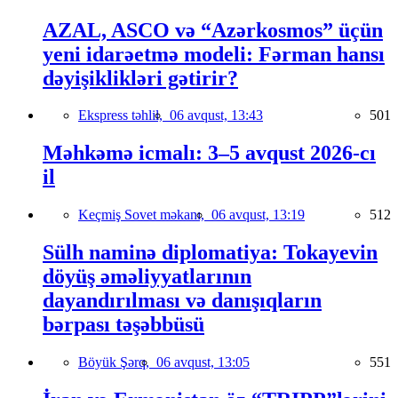
AZAL, ASCO və “Azərkosmos” üçün
yeni idarəetmə modeli: Fərman hansı
dəyişiklikləri gətirir?
Ekspress təhlil,
06 avqust, 13:43
501
Məhkəmə icmalı: 3–5 avqust 2026-cı
il
Keçmiş Sovet məkanı,
06 avqust, 13:19
512
Sülh naminə diplomatiya: Tokayevin
döyüş əməliyyatlarının
dayandırılması və danışıqların
bərpası təşəbbüsü
Böyük Şərq,
06 avqust, 13:05
551