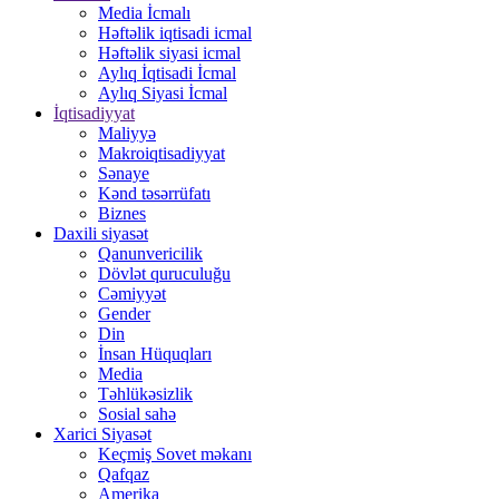
Media İcmalı
Həftəlik iqtisadi icmal
Həftəlik siyasi icmal
Aylıq İqtisadi İcmal
Aylıq Siyasi İcmal
İqtisadiyyat
Maliyyə
Makroiqtisadiyyat
Sənaye
Kənd təsərrüfatı
Biznes
Daxili siyasət
Qanunvericilik
Dövlət quruculuğu
Cəmiyyət
Gender
Din
İnsan Hüquqları
Media
Təhlükəsizlik
Sosial sahə
Xarici Siyasət
Keçmiş Sovet məkanı
Qafqaz
Amerika