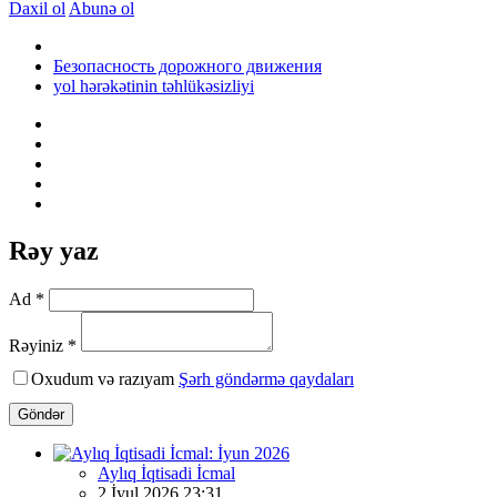
Daxil ol
Abunə ol
Безопасность дорожного движения
yol hərəkətinin təhlükəsizliyi
Rəy yaz
Ad *
Rəyiniz *
Oxudum və razıyam
Şərh göndərmə qaydaları
Göndər
Aylıq İqtisadi İcmal
2 İyul 2026 23:31