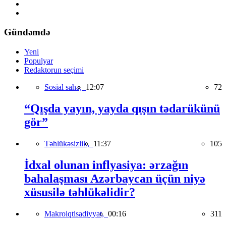
Gündəmdə
Yeni
Populyar
Redaktorun seçimi
Sosial sahə,
12:07
72
“Qışda yayın, yayda qışın tədarükünü
gör”
Təhlükəsizlik,
11:37
105
İdxal olunan inflyasiya: ərzağın
bahalaşması Azərbaycan üçün niyə
xüsusilə təhlükəlidir?
Makroiqtisadiyyat,
00:16
311