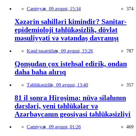
Cəmiyyət,
09 avqust, 15:34
374
Xəzərin sahilləri kimindir? Sanitar-
epidemioloji təhlükəsizlik, dövlət
məsuliyyəti və vətəndaş davranışı
Kənd təsərrüfatı,
09 avqust, 15:26
787
Qonşudan çox istehsal edirik, ondan
daha baha alırıq
Təhlükəsizlik,
09 avqust, 13:40
357
81 il sonra Hiroşima: nüvə silahının
dərsləri, yeni təhlükələr və
Azərbaycanın geosiyasi təhlükəsizliyi
Cəmiyyət,
09 avqust, 01:26
469