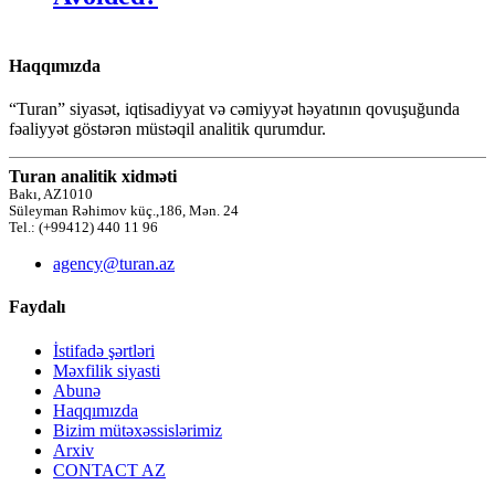
Haqqımızda
“Turan” siyasət, iqtisadiyyat və cəmiyyət həyatının qovuşuğunda
fəaliyyət göstərən müstəqil analitik qurumdur.
Turan analitik xidməti
Bakı, AZ1010
Süleyman Rəhimov küç.,186, Mən. 24
Tel.: (+99412) 440 11 96
agency@turan.az
Faydalı
İstifadə şərtləri
Məxfilik siyasti
Abunə
Haqqımızda
Bizim mütəxəssislərimiz
Arxiv
CONTACT AZ