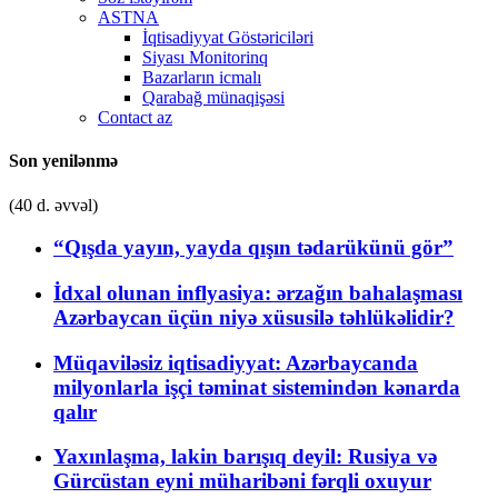
ASTNA
İqtisadiyyat Göstəriciləri
Siyası Monitorinq
Bazarların icmalı
Qarabağ münaqişəsi
Contact az
Son yenilənmə
(40 d. əvvəl)
“Qışda yayın, yayda qışın tədarükünü gör”
İdxal olunan inflyasiya: ərzağın bahalaşması
Azərbaycan üçün niyə xüsusilə təhlükəlidir?
Müqaviləsiz iqtisadiyyat: Azərbaycanda
milyonlarla işçi təminat sistemindən kənarda
qalır
Yaxınlaşma, lakin barışıq deyil: Rusiya və
Gürcüstan eyni müharibəni fərqli oxuyur