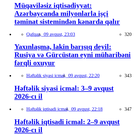
Müqaviləsiz iqtisadiyyat:
Azərbaycanda milyonlarla işçi
təminat sistemindən kənarda qalır
Qafqaz,
09 avqust, 23:03
320
Yaxınlaşma, lakin barışıq deyil:
Rusiya və Gürcüstan eyni müharibəni
fərqli oxuyur
Həftəlik siyasi icmal,
09 avqust, 22:20
343
Həftəlik siyasi icmal: 3–9 avqust
2026-cı il
Həftəlik iqtisadi icmal,
09 avqust, 22:18
347
Həftəlik iqtisadi icmal: 2–9 avqust
2026-cı il