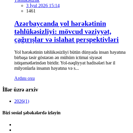
Təhlükəsizlik
3 İyul 2026 15:14
1461
Azərbaycanda yol hərəkətinin
təhlükəsizliyi: mövcud vəziyyət,
çağırışlar və islahat perspektivləri
Yol hərəkətinin təhlükəsizliyi bütün dünyada insan həyatına
birbaşa təsir göstərən ən mühüm ictimai siyasət
istiqamətlərindən biridir. Yol-nəqliyyat hadisələri hər il
milyonlarla insanın həyatına və s...
Ardını oxu
İllər üzrə arxiv
2026
(1)
Bizi sosial şəbəkələrdə izləyin