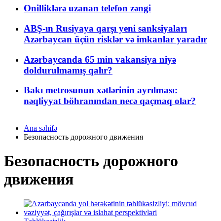
Onilliklərə uzanan telefon zəngi
ABŞ-ın Rusiyaya qarşı yeni sanksiyaları
Azərbaycan üçün risklər və imkanlar yaradır
Azərbaycanda 65 min vakansiya niyə
doldurulmamış qalır?
Bakı metrosunun xətlərinin ayrılması:
nəqliyyat böhranından necə qaçmaq olar?
Ana səhifə
Безопасность дорожного движения
Безопасность дорожного
движения