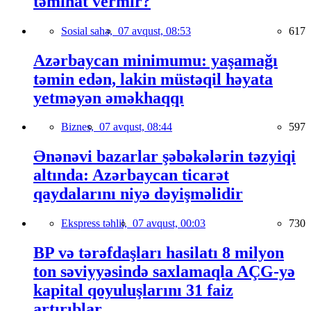
təminat vermir?
Sosial sahə,
07 avqust, 08:53
617
Azərbaycan minimumu: yaşamağı
təmin edən, lakin müstəqil həyata
yetməyən əməkhaqqı
Biznes,
07 avqust, 08:44
597
Ənənəvi bazarlar şəbəkələrin təzyiqi
altında: Azərbaycan ticarət
qaydalarını niyə dəyişməlidir
Ekspress təhlil,
07 avqust, 00:03
730
BP və tərəfdaşları hasilatı 8 milyon
ton səviyyəsində saxlamaqla AÇG-yə
kapital qoyuluşlarını 31 faiz
artırıblar