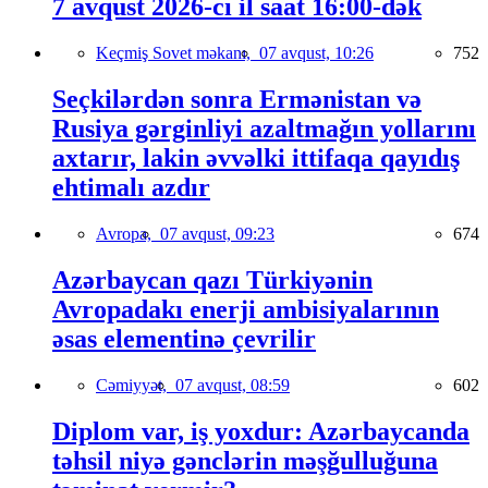
7 avqust 2026-cı il saat 16:00-dək
Keçmiş Sovet məkanı,
07 avqust, 10:26
752
Seçkilərdən sonra Ermənistan və
Rusiya gərginliyi azaltmağın yollarını
axtarır, lakin əvvəlki ittifaqa qayıdış
ehtimalı azdır
Avropa,
07 avqust, 09:23
674
Azərbaycan qazı Türkiyənin
Avropadakı enerji ambisiyalarının
əsas elementinə çevrilir
Cəmiyyət,
07 avqust, 08:59
602
Diplom var, iş yoxdur: Azərbaycanda
təhsil niyə gənclərin məşğulluğuna