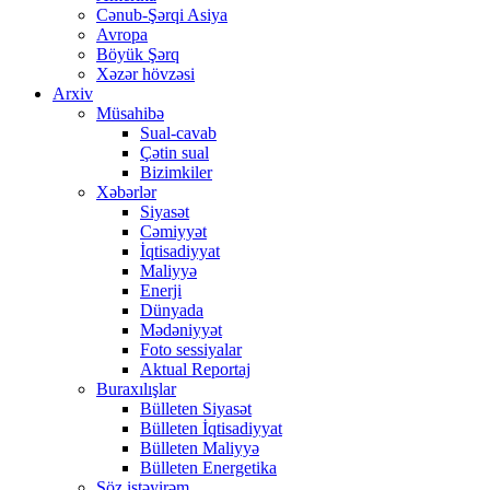
Cənub-Şərqi Asiya
Avropa
Böyük Şərq
Xəzər hövzəsi
Arxiv
Müsahibə
Sual-cavab
Çətin sual
Bizimkiler
Xəbərlər
Siyasət
Cəmiyyət
İqtisadiyyat
Maliyyə
Enerji
Dünyada
Mədəniyyət
Foto sessiyalar
Aktual Reportaj
Buraxılışlar
Bülleten Siyasət
Bülleten İqtisadiyyat
Bülleten Maliyyə
Bülleten Energetika
Söz istəyirəm