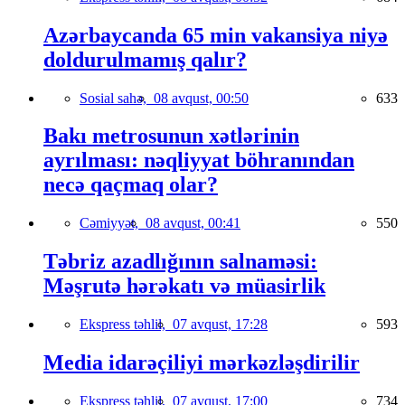
Azərbaycanda 65 min vakansiya niyə
doldurulmamış qalır?
Sosial sahə,
08 avqust, 00:50
633
Bakı metrosunun xətlərinin
ayrılması: nəqliyyat böhranından
necə qaçmaq olar?
Cəmiyyət,
08 avqust, 00:41
550
Təbriz azadlığının salnaməsi:
Məşrutə hərəkatı və müasirlik
Ekspress təhlil,
07 avqust, 17:28
593
Media idarəçiliyi mərkəzləşdirilir
Ekspress təhlil,
07 avqust, 17:00
734