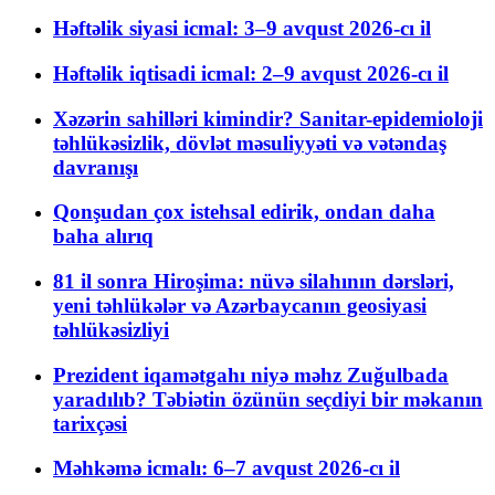
Həftəlik siyasi icmal: 3–9 avqust 2026-cı il
Həftəlik iqtisadi icmal: 2–9 avqust 2026-cı il
Xəzərin sahilləri kimindir? Sanitar-epidemioloji
təhlükəsizlik, dövlət məsuliyyəti və vətəndaş
davranışı
Qonşudan çox istehsal edirik, ondan daha
baha alırıq
81 il sonra Hiroşima: nüvə silahının dərsləri,
yeni təhlükələr və Azərbaycanın geosiyasi
təhlükəsizliyi
Prezident iqamətgahı niyə məhz Zuğulbada
yaradılıb? Təbiətin özünün seçdiyi bir məkanın
tarixçəsi
Məhkəmə icmalı: 6–7 avqust 2026-cı il