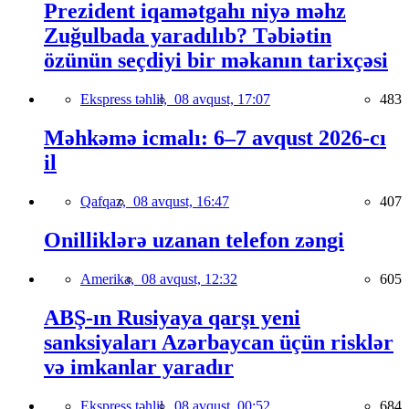
Prezident iqamətgahı niyə məhz
Zuğulbada yaradılıb? Təbiətin
özünün seçdiyi bir məkanın tarixçəsi
Ekspress təhlil,
08 avqust, 17:07
483
Məhkəmə icmalı: 6–7 avqust 2026-cı
il
Qafqaz,
08 avqust, 16:47
407
Onilliklərə uzanan telefon zəngi
Amerika,
08 avqust, 12:32
605
ABŞ-ın Rusiyaya qarşı yeni
sanksiyaları Azərbaycan üçün risklər
və imkanlar yaradır
Ekspress təhlil,
08 avqust, 00:52
684