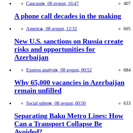
Caucasus,
08 avqust, 16:47
407
A phone call decades in the making
America,
08 avqust, 12:32
605
New U.S. sanctions on Russia create
risks and opportunities for
Azerbaijan
Express analysis,
08 avqust, 00:52
684
Why 65,000 vacancies in Azerbaijan
remain unfilled
Social sphere,
08 avqust, 00:50
633
Separating Baku Metro Lines: How
Can a Transport Collapse Be
Avoided?