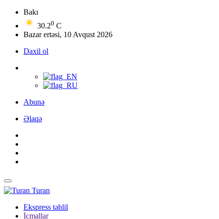
Bakı
0
30.2
C
Bazar ertəsi, 10 Avqust 2026
Daxil ol
Abunə
Əlaqə
Turan
Ekspress təhlil
İcmallar