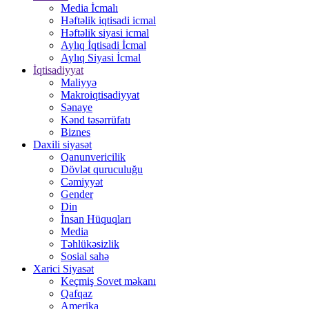
Media İcmalı
Həftəlik iqtisadi icmal
Həftəlik siyasi icmal
Aylıq İqtisadi İcmal
Aylıq Siyasi İcmal
İqtisadiyyat
Maliyyə
Makroiqtisadiyyat
Sənaye
Kənd təsərrüfatı
Biznes
Daxili siyasət
Qanunvericilik
Dövlət quruculuğu
Cəmiyyət
Gender
Din
İnsan Hüquqları
Media
Təhlükəsizlik
Sosial sahə
Xarici Siyasət
Keçmiş Sovet məkanı
Qafqaz
Amerika