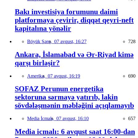
Bakı investisiya forumunu daimi
platformaya çevirir, diqqət qeyri-neft
kapitalına yönəlir
Böyük Şərq,
07 avqust, 16:27
728
Ankara, İslamabad və Ər-Riyad kimə
qarşı birləşir?
Amerika,
07 avqust, 16:19
690
SOFAZ Perunun energetika
sektoruna sərmayə yatırıb, lakin
sövdələşmənin məbləğini açıqlamayıb
Media İcmalı,
07 avqust, 16:10
657
Media icmalı: 6 avqust saat 16:00-dan