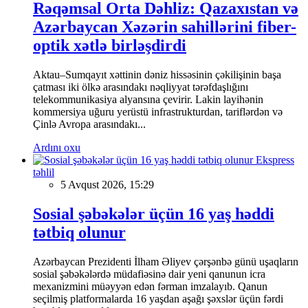
Rəqəmsal Orta Dəhliz: Qazaxıstan və
Azərbaycan Xəzərin sahillərini fiber-
optik xətlə birləşdirdi
Aktau–Sumqayıt xəttinin dəniz hissəsinin çəkilişinin başa
çatması iki ölkə arasındakı nəqliyyat tərəfdaşlığını
telekommunikasiya alyansına çevirir. Lakin layihənin
kommersiya uğuru yerüstü infrastrukturdan, tariflərdən və
Çinlə Avropa arasındakı...
Ardını oxu
Ekspress
təhlil
5 Avqust 2026, 15:29
Sosial şəbəkələr üçün 16 yaş həddi
tətbiq olunur
Azərbaycan Prezidenti İlham Əliyev çərşənbə günü uşaqların
sosial şəbəkələrdə müdafiəsinə dair yeni qanunun icra
mexanizmini müəyyən edən fərman imzalayıb. Qanun
seçilmiş platformalarda 16 yaşdan aşağı şəxslər üçün fərdi