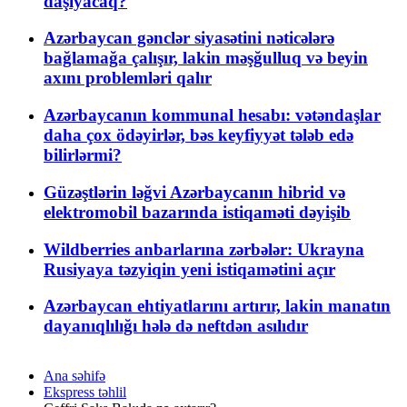
daşıyacaq?
Azərbaycan gənclər siyasətini nəticələrə
bağlamağa çalışır, lakin məşğulluq və beyin
axını problemləri qalır
Azərbaycanın kommunal hesabı: vətəndaşlar
daha çox ödəyirlər, bəs keyfiyyət tələb edə
bilirlərmi?
Güzəştlərin ləğvi Azərbaycanın hibrid və
elektromobil bazarında istiqaməti dəyişib
Wildberries anbarlarına zərbələr: Ukrayna
Rusiyaya təzyiqin yeni istiqamətini açır
Azərbaycan ehtiyatlarını artırır, lakin manatın
dayanıqlılığı hələ də neftdən asılıdır
Ana səhifə
Ekspress təhlil