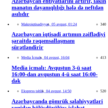
Azərbaycan ehtiyatlarını artırır, lakin
manatın dayanıqlılığı hələ də neftdən
asılıdır
Makroiqtisadiyyat,
05 avqust, 01:24
340
Azərbaycan iqtisadi artımın zəiflədiyi
şəraitdə rəqəmsallaşmanı
sürətləndirir
Media İcmalı,
04 avqust, 16:04
413
Media icmalı: Avqustun 3-ü saat
16:00-dan avqustun 4-ü saat 16:00-
dək
Ekspress təhlil,
04 avqust, 14:50
520
Azərbaycanda gömrük səlahiyyətləri
yenidən bölüşdürülür: islahat