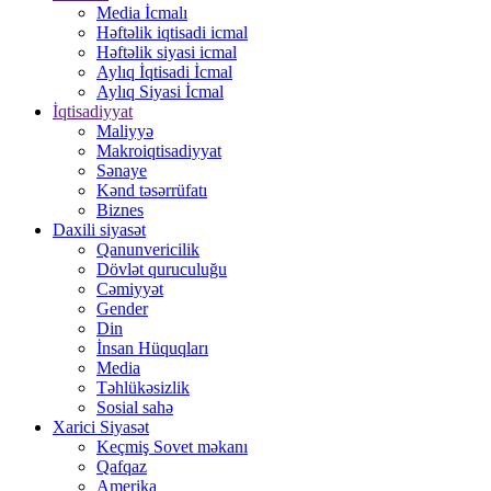
Media İcmalı
Həftəlik iqtisadi icmal
Həftəlik siyasi icmal
Aylıq İqtisadi İcmal
Aylıq Siyasi İcmal
İqtisadiyyat
Maliyyə
Makroiqtisadiyyat
Sənaye
Kənd təsərrüfatı
Biznes
Daxili siyasət
Qanunvericilik
Dövlət quruculuğu
Cəmiyyət
Gender
Din
İnsan Hüquqları
Media
Təhlükəsizlik
Sosial sahə
Xarici Siyasət
Keçmiş Sovet məkanı
Qafqaz
Amerika