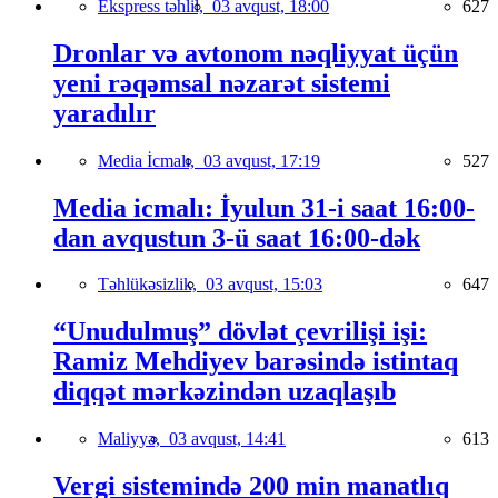
Ekspress təhlil,
03 avqust, 18:00
627
Dronlar və avtonom nəqliyyat üçün
yeni rəqəmsal nəzarət sistemi
yaradılır
Media İcmalı,
03 avqust, 17:19
527
Media icmalı: İyulun 31-i saat 16:00-
dan avqustun 3-ü saat 16:00-dək
Təhlükəsizlik,
03 avqust, 15:03
647
“Unudulmuş” dövlət çevrilişi işi:
Ramiz Mehdiyev barəsində istintaq
diqqət mərkəzindən uzaqlaşıb
Maliyyə,
03 avqust, 14:41
613
Vergi sistemində 200 min manatlıq