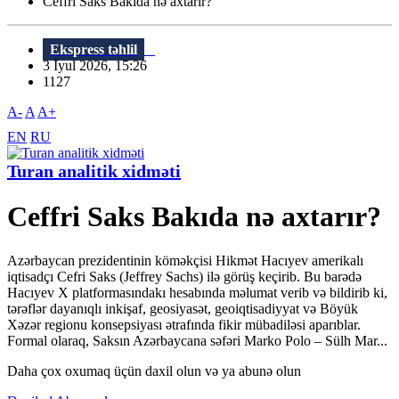
Ceffri Saks Bakıda nə axtarır?
Ekspress təhlil
3 İyul 2026, 15:26
1127
A-
A
A+
EN
RU
Turan analitik xidməti
Ceffri Saks Bakıda nə axtarır?
Azərbaycan prezidentinin köməkçisi Hikmət Hacıyev amerikalı
iqtisadçı Cefri Saks (Jeffrey Sachs) ilə görüş keçirib. Bu barədə
Hacıyev X platformasındakı hesabında məlumat verib və bildirib ki,
tərəflər dayanıqlı inkişaf, geosiyasət, geoiqtisadiyyat və Böyük
Xəzər regionu konsepsiyası ətrafında fikir mübadiləsi aparıblar.
Formal olaraq, Saksın Azərbaycana səfəri Marko Polo – Sülh Mar...
Daha çox oxumaq üçün daxil olun və ya abunə olun