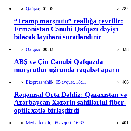
Qafqaz,
01:06
282
“Tramp marşrutu” reallığa çevrilir:
Ermənistan Cənubi Qafqazı dəyişə
biləcək layihəni sürətləndirir
Qafqaz,
00:32
328
ABŞ və Çin Cənubi Qafqazda
marşrutlar uğrunda rəqabət aparır
Ekspress təhlil,
05 avqust, 18:11
466
Rəqəmsal Orta Dəhliz: Qazaxıstan və
Azərbaycan Xəzərin sahillərini fiber-
optik xətlə birləşdirdi
Media İcmalı,
05 avqust, 16:37
401