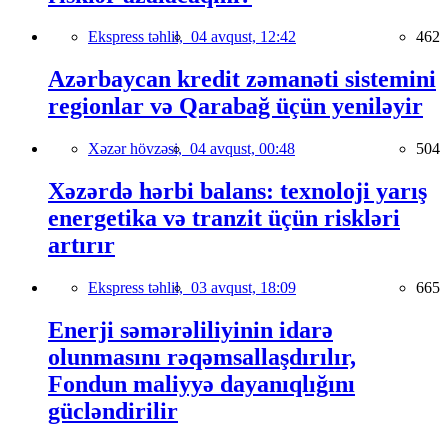
Ekspress təhlil,
04 avqust, 12:42
462
Azərbaycan kredit zəmanəti sistemini
regionlar və Qarabağ üçün yeniləyir
Xəzər hövzəsi,
04 avqust, 00:48
504
Xəzərdə hərbi balans: texnoloji yarış
energetika və tranzit üçün riskləri
artırır
Ekspress təhlil,
03 avqust, 18:09
665
Enerji səmərəliliyinin idarə
olunmasını rəqəmsallaşdırılır,
Fondun maliyyə dayanıqlığını
gücləndirilir