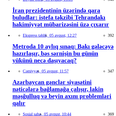
İran prezidentinin üzərində qara
buludlar: istefa təkzibi Tehrandakı
hakimiyyət mübarizəsini üzə çıxarır
Ekspress təhlil,
05 avqust, 12:27
392
Metroda 10 aylıq sınaq: Bakı gələcəyə
hazırlaşır, bəs sərnişin bu günün
yükünü necə daşıyacaq?
Cəmiyyət,
05 avqust, 11:57
347
Azərbaycan gənclər siyasətini
nəticələrə bağlamağa çalışır, lakin
məşğulluq və beyin axını problemləri
qalır
Sosial sahə,
05 avqust, 10:44
369