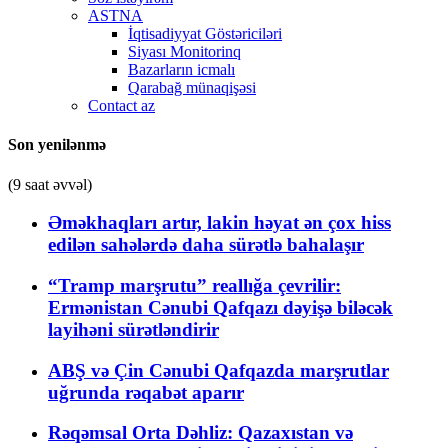
ASTNA
İqtisadiyyat Göstəriciləri
Siyası Monitorinq
Bazarların icmalı
Qarabağ münaqişəsi
Contact az
Son yenilənmə
(9 saat əvvəl)
Əməkhaqları artır, lakin həyat ən çox hiss
edilən sahələrdə daha sürətlə bahalaşır
“Tramp marşrutu” reallığa çevrilir:
Ermənistan Cənubi Qafqazı dəyişə biləcək
layihəni sürətləndirir
ABŞ və Çin Cənubi Qafqazda marşrutlar
uğrunda rəqabət aparır
Rəqəmsal Orta Dəhliz: Qazaxıstan və