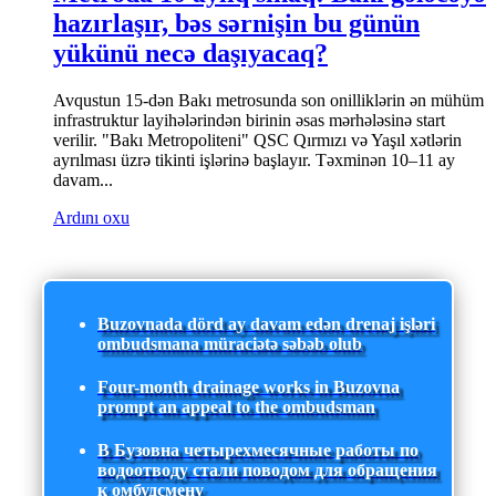
hazırlaşır, bəs sərnişin bu günün
yükünü necə daşıyacaq?
Avqustun 15-dən Bakı metrosunda son onilliklərin ən mühüm
infrastruktur layihələrindən birinin əsas mərhələsinə start
verilir. "Bakı Metropoliteni" QSC Qırmızı və Yaşıl xətlərin
ayrılması üzrə tikinti işlərinə başlayır. Təxminən 10–11 ay
davam...
Ardını oxu
Buzovnada dörd ay davam edən drenaj işləri
ombudsmana müraciətə səbəb olub
Four-month drainage works in Buzovna
prompt an appeal to the ombudsman
В Бузовна четырехмесячные работы по
водоотводу стали поводом для обращения
к омбудсмену