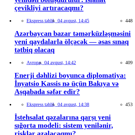
çevikliyi artıracaqmı?
Ekspress təhlil,
04 avqust, 14:45
448
Azərbaycan bazar təmərküzləşməsini
yeni qaydalarla ölçəcək — əsas sınaq
tətbiq olacaq
Avropa,
04 avqust, 14:42
409
Enerji dəhlizi boyunca diplomatiya:
İnyatsio Kassis nə üçün Bakıya və
Aşqabada səfər edir?
Ekspress təhlil,
04 avqust, 14:38
453
İstehsalat qəzalarına qarşı yeni
sığorta modeli: sistem yenilənir,
risklər azalacaqmı?