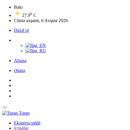
Bakı
0
27.9
C
Cümə axşamı, 6 Avqust 2026
Daxil ol
Abunə
Əlaqə
Turan
Ekspress təhlil
İcmallar