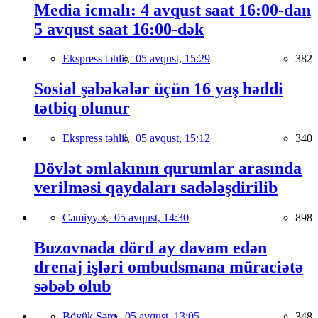
Media icmalı: 4 avqust saat 16:00-dan
5 avqust saat 16:00-dək
Ekspress təhlil,
05 avqust, 15:29
382
Sosial şəbəkələr üçün 16 yaş həddi
tətbiq olunur
Ekspress təhlil,
05 avqust, 15:12
340
Dövlət əmlakının qurumlar arasında
verilməsi qaydaları sadələşdirilib
Cəmiyyət,
05 avqust, 14:30
898
Buzovnada dörd ay davam edən
drenaj işləri ombudsmana müraciətə
səbəb olub
Böyük Şərq,
05 avqust, 13:05
348