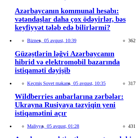
Azərbaycanın kommunal hesabı:
vətəndaşlar daha çox ödəyirlər, bəs
keyfiyyət tələb edə bilirlərmi?
Biznes,
05 avqust, 10:39
362
Güzəştlərin ləğvi Azərbaycanın
hibrid və elektromobil bazarında
istiqaməti dəyişib
Keçmiş Sovet məkanı,
05 avqust, 10:35
317
Wildberries anbarlarına zərbələr:
Ukrayna Rusiyaya təzyiqin yeni
istiqamətini açır
Maliyyə,
05 avqust, 01:28
431