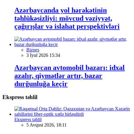
Azərbaycanda yol hərəkətinin
təhlükəsizliyi: mövcud vəziyyət,
çağırışlar və islahat perspektivləri
Biznes
3 İyul 2026 15:34
Azərbaycan avtomobil bazarı: idxal
azalır, qiymətlər artır, bazar
durğunluğa keçir
Ekspress təhlil
Ekspress təhlil
5 Avqust 2026, 18:11