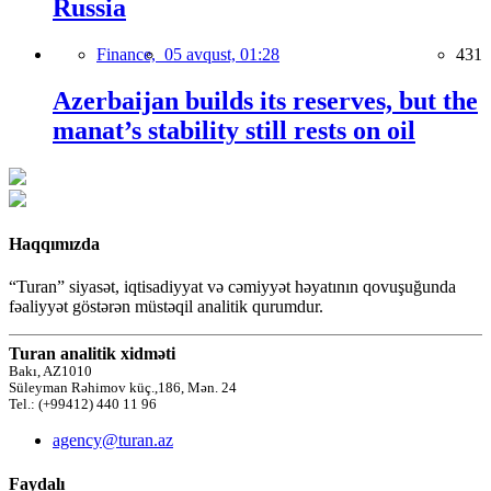
Russia
Finance,
05 avqust, 01:28
431
Azerbaijan builds its reserves, but the
manat’s stability still rests on oil
Haqqımızda
“Turan” siyasət, iqtisadiyyat və cəmiyyət həyatının qovuşuğunda
fəaliyyət göstərən müstəqil analitik qurumdur.
Turan analitik xidməti
Bakı, AZ1010
Süleyman Rəhimov küç.,186, Mən. 24
Tel.: (+99412) 440 11 96
agency@turan.az
Faydalı