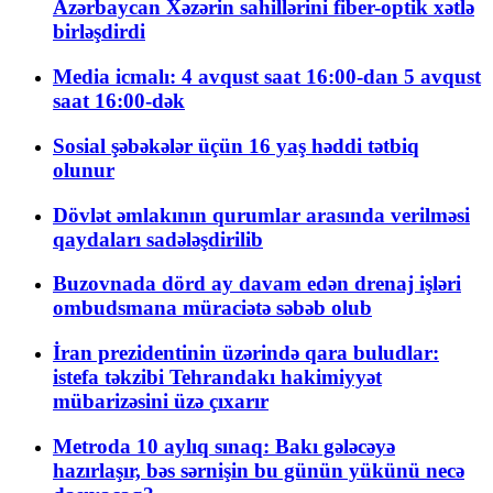
Azərbaycan Xəzərin sahillərini fiber-optik xətlə
birləşdirdi
Media icmalı: 4 avqust saat 16:00-dan 5 avqust
saat 16:00-dək
Sosial şəbəkələr üçün 16 yaş həddi tətbiq
olunur
Dövlət əmlakının qurumlar arasında verilməsi
qaydaları sadələşdirilib
Buzovnada dörd ay davam edən drenaj işləri
ombudsmana müraciətə səbəb olub
İran prezidentinin üzərində qara buludlar:
istefa təkzibi Tehrandakı hakimiyyət
mübarizəsini üzə çıxarır
Metroda 10 aylıq sınaq: Bakı gələcəyə
hazırlaşır, bəs sərnişin bu günün yükünü necə