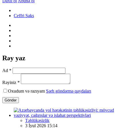
Daxil ol
Abunə ol
Ceffri Saks
Rəy yaz
Ad *
Rəyiniz *
Oxudum və razıyam
Şərh göndərmə qaydaları
Göndər
Təhlükəsizlik
3 İyul 2026 15:14