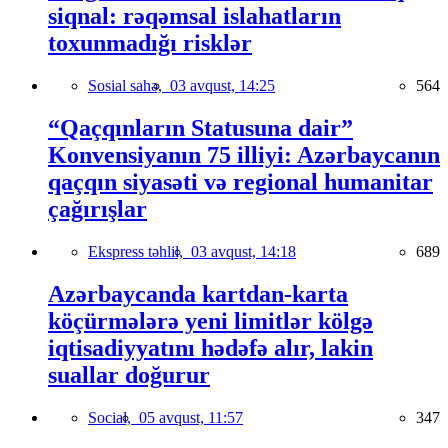
siqnal: rəqəmsal islahatların
toxunmadığı risklər
Sosial sahə,
03 avqust, 14:25
564
“Qaçqınların Statusuna dair”
Konvensiyanın 75 illiyi: Azərbaycanın
qaçqın siyasəti və regional humanitar
çağırışlar
Ekspress təhlil,
03 avqust, 14:18
689
Azərbaycanda kartdan-karta
köçürmələrə yeni limitlər kölgə
iqtisadiyyatını hədəfə alır, lakin
suallar doğurur
Social,
05 avqust, 11:57
347