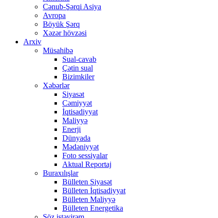
Cənub-Şərqi Asiya
Avropa
Böyük Şərq
Xəzər hövzəsi
Arxiv
Müsahibə
Sual-cavab
Çətin sual
Bizimkiler
Xəbərlər
Siyasət
Cəmiyyət
İqtisadiyyat
Maliyyə
Enerji
Dünyada
Mədəniyyət
Foto sessiyalar
Aktual Reportaj
Buraxılışlar
Bülleten Siyasət
Bülleten İqtisadiyyat
Bülleten Maliyyə
Bülleten Energetika
Söz istəyirəm