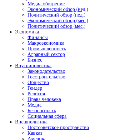
Медиа обозрение
Экономический обзор (нед.)
Политический обзор (нед.)
Экономический обзор (мес.)
Политический обзор (мес.)
Экономика
Финансы
Макроэкономика
Промышленность
Аграрный сектор
Бизнес
Внутриполитика
Законодательство
Госстроительство
Общество
Гендер
Религия
Права человека
Медиа
Безопасность
Социальная сфера
Внешполитика
Постсоветское пространство
Кавказ
Америка