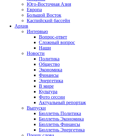
Юго-Восточная Азия
Европа
Большой Восток
Каспийский бассейн
Архив
Интервью
Вопрос-ответ
Сложный вопрос
Наши
Новости
Политика
Общество
Экономика
Финансы
Энергетика
В мире
Культура
Фото сессии
Актуальный репортаж
Выпуски
Бюллетнь Политика
Бюллетнь Экономика
Бюллетнь Финансы
Бюллетнь Энергетика
Прошу слова