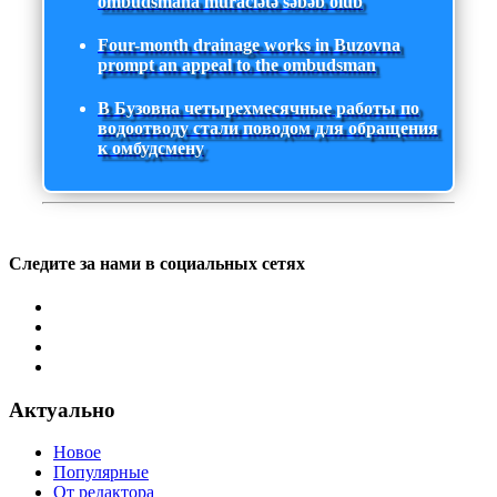
ombudsmana müraciətə səbəb olub
Four-month drainage works in Buzovna
prompt an appeal to the ombudsman
В Бузовна четырехмесячные работы по
водоотводу стали поводом для обращения
к омбудсмену
Следите за нами в социальных сетях
Актуально
Новое
Популярные
От редактора