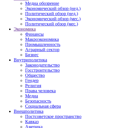
Медиа обозрение
Экономический обзор (нед.)
Политический обзор (нед.)
Экономический обзор (мес.)
Политический обзор (мес.)
Экономика
Финансы
Макроэкономика
Промышленность
Аграрный сектор
Бизнес
Внутриполитика
Законодательство
Госстроительство
Общество
Гендер
Религия
Права человека
Медиа
Безопасность
Социальная сфера
Внешполитика
Постсоветское пространство
Кавказ
Америка