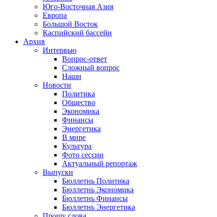
Юго-Восточная Азия
Европа
Большой Восток
Каспийский бассейн
Архив
Интервью
Вопрос-ответ
Сложный вопрос
Наши
Новости
Политика
Общество
Экономика
Финансы
Энергетика
В мире
Культура
Фото сессии
Актуальный репортаж
Выпуски
Бюллетнь Политика
Бюллетнь Экономика
Бюллетнь Финансы
Бюллетнь Энергетика
Прошу слова