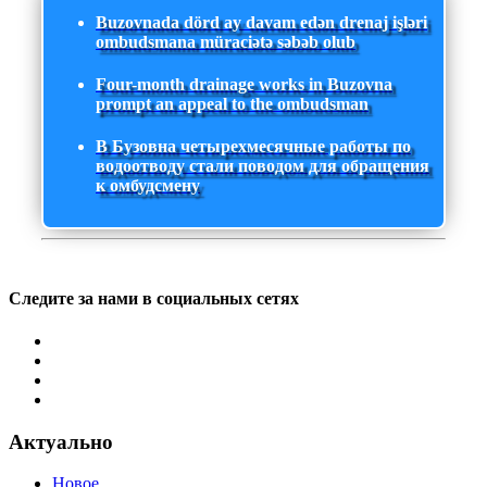
Buzovnada dörd ay davam edən drenaj işləri
ombudsmana müraciətə səbəb olub
Four-month drainage works in Buzovna
prompt an appeal to the ombudsman
В Бузовна четырехмесячные работы по
водоотводу стали поводом для обращения
к омбудсмену
Следите за нами в социальных сетях
Актуально
Новое