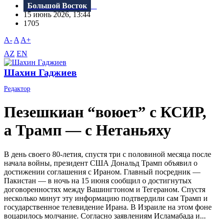
Большой Восток
15 июнь 2026, 13:44
1705
A-
A
A+
AZ
EN
Шахин Гаджиев
Редактор
Пезешкиан “воюет” с КСИР,
а Трамп — с Нетаньяху
В день своего 80-летия, спустя три с половиной месяца после
начала войны, президент США Дональд Трамп объявил о
достижении соглашения с Ираном. Главный посредник —
Пакистан — в ночь на 15 июня сообщил о достигнутых
договоренностях между Вашингтоном и Тегераном. Спустя
несколько минут эту информацию подтвердили сам Трамп и
государственное телевидение Ирана. В Израиле на этом фоне
воцарилось молчание. Согласно заявлениям Исламабада и...