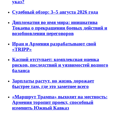
указ?
Судебный обзор: 3–5 августа 2026 года
Дипломатия во имя мира: инициатива
Токаева о прекращении боевых действий и
возобновлении переговоров
Иран и Армения разрабатывают свой
«TRIPP»
Каспий отступает: комплексная оценка
рисков, последствий и уязвимостей водного
баланса
Зарплаты растут, но жизнь дорожает
быстрее там, где это заметнее всего
«Маршрут Трампа» выходит на местность:
Армения торопит проект, способный
изменить Южный Кавказ