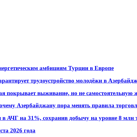
энергетическим амбициям Турции в Европе
гарантирует трудоустройство молодёжи в Азербайд
ая покрывает выживание, но не самостоятельную 
почему Азербайджану пора менять правила торгов
в АЧГ на 31%, сохранив добычу на уровне 8 млн 
уста 2026 года