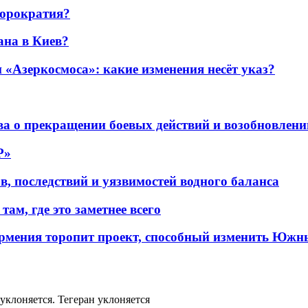
бюрократия?
ана в Киев?
«Азеркосмоса»: какие изменения несёт указ?
а о прекращении боевых действий и возобновлени
P»
в, последствий и уязвимостей водного баланса
ам, где это заметнее всего
рмения торопит проект, способный изменить Южн
клоняется. Тегеран уклоняется