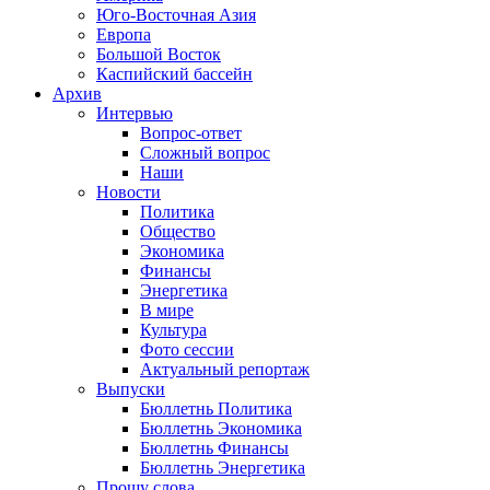
Юго-Восточная Азия
Европа
Большой Восток
Каспийский бассейн
Архив
Интервью
Вопрос-ответ
Сложный вопрос
Наши
Новости
Политика
Общество
Экономика
Финансы
Энергетика
В мире
Культура
Фото сессии
Актуальный репортаж
Выпуски
Бюллетнь Политика
Бюллетнь Экономика
Бюллетнь Финансы
Бюллетнь Энергетика
Прошу слова