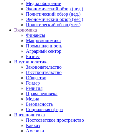
Медиа обозрение
Экономический обзор (нед.)
Политический обзор (нед.)
Экономический обзор (мес.)
Политический обзор (мес.)
Экономика
Финансы
Макроэкономика
Промышленность
Аграрный сектор
Бизнес
Внутриполитика
Законодательство
Госстроительство
Общество
Гендер
Религия
Права человека
Медиа
Безопасность
Социальная сфера
Внешполитика
Постсоветское пространство
Кавказ
Америка