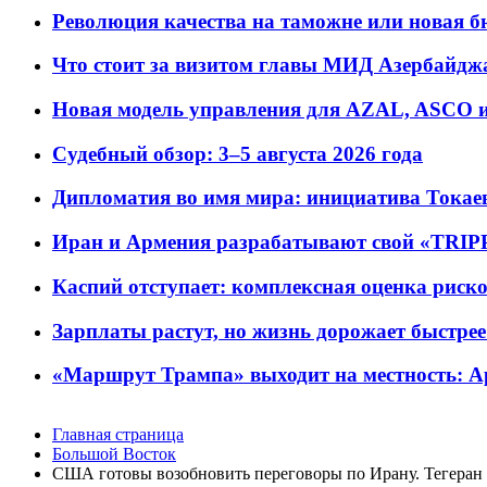
Революция качества на таможне или новая 
Что стоит за визитом главы МИД Азербайдж
Новая модель управления для AZAL, ASCO и 
Судебный обзор: 3–5 августа 2026 года
Дипломатия во имя мира: инициатива Токаев
Иран и Армения разрабатывают свой «TRIP
Каспий отступает: комплексная оценка риско
Зарплаты растут, но жизнь дорожает быстрее т
«Маршрут Трампа» выходит на местность: А
Главная страница
Большой Восток
США готовы возобновить переговоры по Ирану. Тегеран у