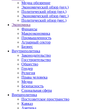
Медиа обозрение
Экономический обзор (нед.)
Политический обзор (нед.)
Экономический обзор (мес.)
Политический обзор (мес.)
Экономика
Финансы
Макроэкономика
Промышленность
Аграрный сектор
Бизнес
Внутриполитика
Законодательство
Госстроительство
Общество
Гендер
Религия
Права человека
Медиа
Безопасность
Социальная сфера
Внешполитика
Постсоветское пространство
Кавказ
Америка