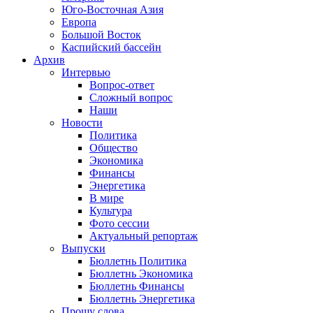
Юго-Восточная Азия
Европа
Большой Восток
Каспийский бассейн
Архив
Интервью
Вопрос-ответ
Сложный вопрос
Наши
Новости
Политика
Общество
Экономика
Финансы
Энергетика
В мире
Культура
Фото сессии
Актуальный репортаж
Выпуски
Бюллетнь Политика
Бюллетнь Экономика
Бюллетнь Финансы
Бюллетнь Энергетика
Прошу слова