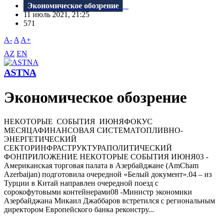
Экономическое обозрение
11 июль 2021, 21:25
571
A-
A
A+
AZ
EN
ASTNA
Экономическое обозрение
НЕКОТОРЫЕ СОБЫТИЯ ИЮНЯФОКУС
МЕСЯЦАФИНАНСОВАЯ СИСТЕМАТОПЛИВНО-
ЭНЕРГЕТИЧЕСКИЙ
СЕКТОРИНФРАСТРУКТУРАПОЛИТИЧЕСКИЙ
ФОНПРИЛОЖЕНИE НЕКОТОРЫЕ СОБЫТИЯ ИЮНЯ03 -
Американская торговая палата в Азербайджане (AmCham
Azerbaijan) подготовила очередной «Белый документ».04 – из
Турции в Китай направлен очередной поезд с
сорокофутовыми контейнерами08 -Министр экономики
Азербайджана Микаил Джаббаров встретился с региональным
директором Европейского банка реконстру...