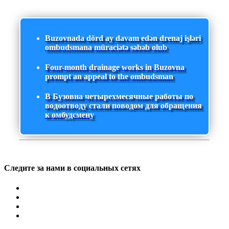
Buzovnada dörd ay davam edən drenaj işləri
ombudsmana müraciətə səbəb olub
Four-month drainage works in Buzovna
prompt an appeal to the ombudsman
В Бузовна четырехмесячные работы по
водоотводу стали поводом для обращения
к омбудсмену
Следите за нами в социальных сетях