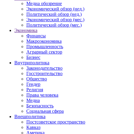
Медиа обозрение
Экономический обзор (нед.)
Политический обзор (нед.)
Экономический обзор (мес.)
Политический обзор (мес.)
Экономика
Финансы
Макроэкономика
Промышленность
Аграрный сектор
Бизнес
Внутриполитика
Законодательство
Госстроительство
Общество
Гендер
Религия
Права человека
Медиа
Безопасность
Социальная сфера
Внешполитика
Постсоветское пространство
Кавказ
Америка