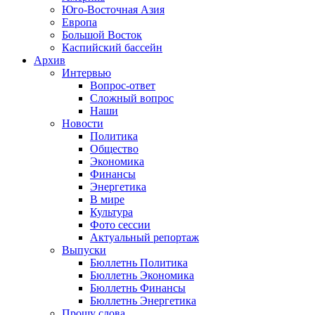
Юго-Восточная Азия
Европа
Большой Восток
Каспийский бассейн
Архив
Интервью
Вопрос-ответ
Сложный вопрос
Наши
Новости
Политика
Общество
Экономика
Финансы
Энергетика
В мире
Культура
Фото сессии
Актуальный репортаж
Выпуски
Бюллетнь Политика
Бюллетнь Экономика
Бюллетнь Финансы
Бюллетнь Энергетика
Прошу слова