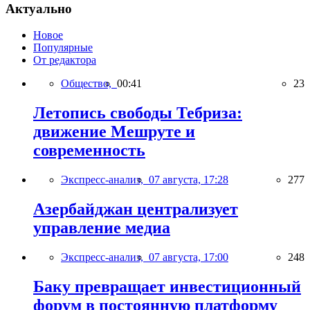
Актуально
Новое
Популярные
От редактора
Общество,
00:41
23
Летопись свободы Тебриза:
движение Мешруте и
современность
Экспресс-анализ,
07 августа, 17:28
277
Азербайджан централизует
управление медиа
Экспресс-анализ,
07 августа, 17:00
248
Баку превращает инвестиционный
форум в постоянную платформу