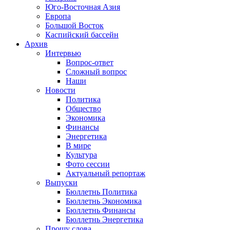
Юго-Восточная Азия
Европа
Большой Восток
Каспийский бассейн
Архив
Интервью
Вопрос-ответ
Сложный вопрос
Наши
Новости
Политика
Общество
Экономика
Финансы
Энергетика
В мире
Культура
Фото сессии
Актуальный репортаж
Выпуски
Бюллетнь Политика
Бюллетнь Экономика
Бюллетнь Финансы
Бюллетнь Энергетика
Прошу слова