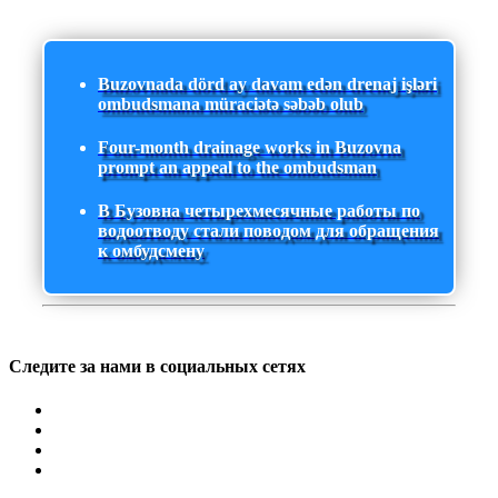
Buzovnada dörd ay davam edən drenaj işləri
ombudsmana müraciətə səbəb olub
Four-month drainage works in Buzovna
prompt an appeal to the ombudsman
В Бузовна четырехмесячные работы по
водоотводу стали поводом для обращения
к омбудсмену
Следите за нами в социальных сетях