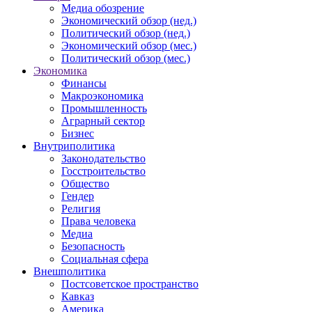
Медиа обозрение
Экономический обзор (нед.)
Политический обзор (нед.)
Экономический обзор (мес.)
Политический обзор (мес.)
Экономика
Финансы
Макроэкономика
Промышленность
Аграрный сектор
Бизнес
Внутриполитика
Законодательство
Госстроительство
Общество
Гендер
Религия
Права человека
Медиа
Безопасность
Социальная сфера
Внешполитика
Постсоветское пространство
Кавказ
Америка