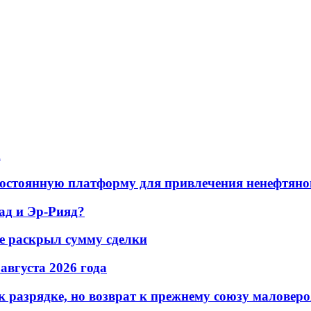
а
остоянную платформу для привлечения ненефтяно
ад и Эр-Рияд?
не раскрыл сумму сделки
 августа 2026 года
 разрядке, но возврат к прежнему союзу маловеро