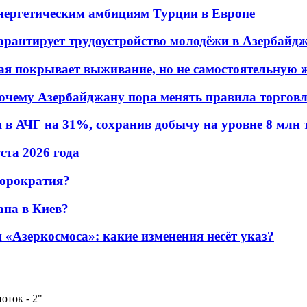
энергетическим амбициям Турции в Европе
гарантирует трудоустройство молодёжи в Азербайд
ая покрывает выживание, но не самостоятельную 
почему Азербайджану пора менять правила торгов
в АЧГ на 31%, сохранив добычу на уровне 8 млн 
уста 2026 года
бюрократия?
ана в Киев?
«Азеркосмоса»: какие изменения несёт указ?
оток - 2"