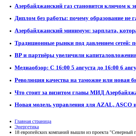
Азербайджанский газ становится ключом к 
Диплом без работы: почему образование не 
Азербайджанский минимум: зарплата, котор
Традиционные рынки под давлением сетей: 
BP и партнёры увеличили капиталовложения 
Медиаобзор: С 16:00 5 августа до 16:00 6 авг
Революция качества на таможне или новая 
Что стоит за визитом главы МИД Азербайдж
Новая модель управления для AZAL, ASCO и 
Главная страница
Энергетика
18 европейских компаний вышли из проекта "Северный п