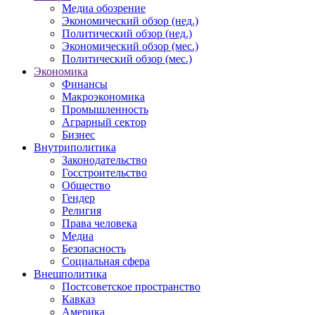
Медиа обозрение
Экономический обзор (нед.)
Политический обзор (нед.)
Экономический обзор (мес.)
Политический обзор (мес.)
Экономика
Финансы
Макроэкономика
Промышленность
Аграрный сектор
Бизнес
Внутриполитика
Законодательство
Госстроительство
Общество
Гендер
Религия
Права человека
Медиа
Безопасность
Социальная сфера
Внешполитика
Постсоветское пространство
Кавказ
Америка