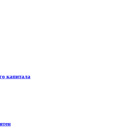
го капитала
ятен