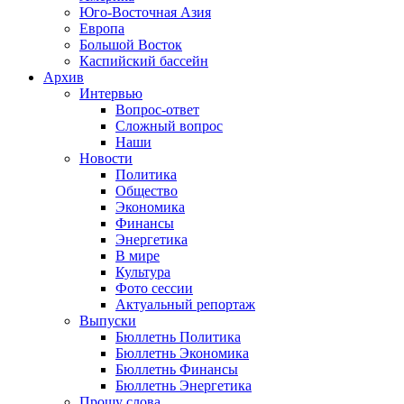
Юго-Восточная Азия
Европа
Большой Восток
Каспийский бассейн
Архив
Интервью
Вопрос-ответ
Сложный вопрос
Наши
Новости
Политика
Общество
Экономика
Финансы
Энергетика
В мире
Культура
Фото сессии
Актуальный репортаж
Выпуски
Бюллетнь Политика
Бюллетнь Экономика
Бюллетнь Финансы
Бюллетнь Энергетика
Прошу слова