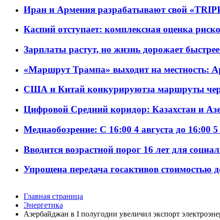
Иран и Армения разрабатывают свой «TRIP
Каспий отступает: комплексная оценка риско
Зарплаты растут, но жизнь дорожает быстрее т
«Маршрут Трампа» выходит на местность: А
США и Китай конкурируютза маршруты че
Цифровой Средний коридор: Казахстан и Аз
Медиаобозрение: С 16:00 4 августа до 16:00 5
Вводится возрастной порог 16 лет для социа
Упрощена передача госактивов стоимостью д
Главная страница
Энергетика
Азербайджан в I полугодии увеличил экспорт электроэнер