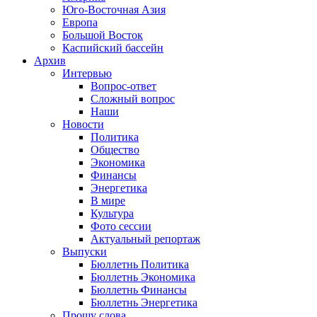
Юго-Восточная Азия
Европа
Большой Восток
Каспийский бассейн
Архив
Интервью
Вопрос-ответ
Сложный вопрос
Наши
Новости
Политика
Общество
Экономика
Финансы
Энергетика
В мире
Культура
Фото сессии
Актуальный репортаж
Выпуски
Бюллетнь Политика
Бюллетнь Экономика
Бюллетнь Финансы
Бюллетнь Энергетика
Прошу слова