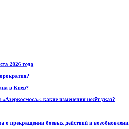
уста 2026 года
бюрократия?
ана в Киев?
«Азеркосмоса»: какие изменения несёт указ?
а о прекращении боевых действий и возобновлени