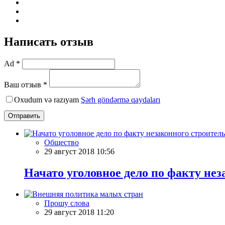
Написать отзыв
Ad *
Ваш отзыв *
Oxudum və razıyam
Şərh göndərmə qaydaları
Отправить
Общество
29 август 2018 10:56
Начато уголовное дело по факту нез
Прошу слова
29 август 2018 11:20