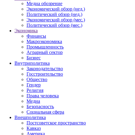
Медиа обозрение
Экономический обзор (нед.)
Политический обзор (нед.)
Экономический обзор (мес.)
Политический обзор (мес.)
Экономика
Финансы
Макроэкономика
Промышленность
Аграрный сектор
Бизнес
Внутриполитика
Законодательство
Госстроительство
Общество
Гендер
Религия
Права человека
Медиа
Безопасность
Социальная сфера
Внешполитика
Постсоветское пространство
Кавказ
Америка