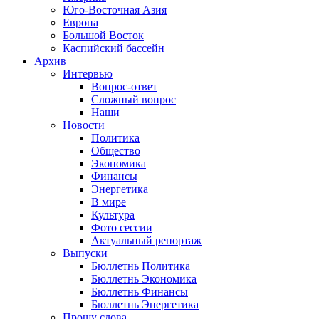
Юго-Восточная Азия
Европа
Большой Восток
Каспийский бассейн
Архив
Интервью
Вопрос-ответ
Сложный вопрос
Наши
Новости
Политика
Общество
Экономика
Финансы
Энергетика
В мире
Культура
Фото сессии
Актуальный репортаж
Выпуски
Бюллетнь Политика
Бюллетнь Экономика
Бюллетнь Финансы
Бюллетнь Энергетика
Прошу слова