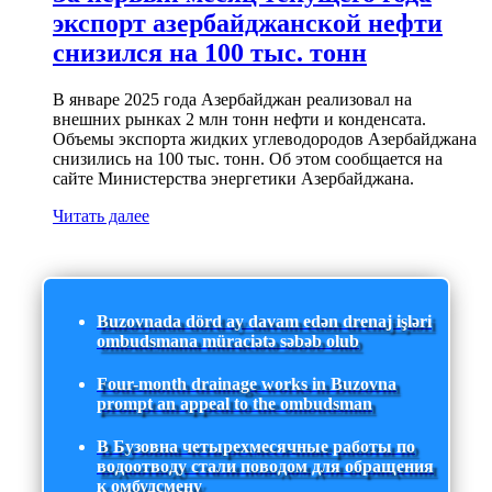
экспорт азербайджанской нефти
снизился на 100 тыс. тонн
В январе 2025 года Азербайджан реализовал на
внешних рынках 2 млн тонн нефти и конденсата.
Объемы экспорта жидких углеводородов Азербайджана
снизились на 100 тыс. тонн. Об этом сообщается на
сайте Министерства энергетики Азербайджана.
Читать далее
Buzovnada dörd ay davam edən drenaj işləri
ombudsmana müraciətə səbəb olub
Four-month drainage works in Buzovna
prompt an appeal to the ombudsman
В Бузовна четырехмесячные работы по
водоотводу стали поводом для обращения
к омбудсмену