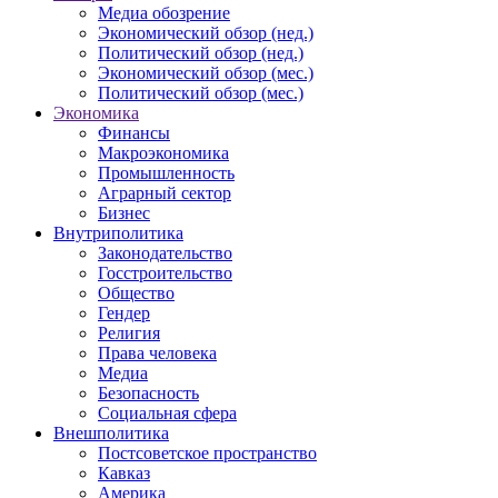
Медиа обозрение
Экономический обзор (нед.)
Политический обзор (нед.)
Экономический обзор (мес.)
Политический обзор (мес.)
Экономика
Финансы
Макроэкономика
Промышленность
Аграрный сектор
Бизнес
Внутриполитика
Законодательство
Госстроительство
Общество
Гендер
Религия
Права человека
Медиа
Безопасность
Социальная сфера
Внешполитика
Постсоветское пространство
Кавказ
Америка