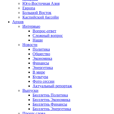
Юго-Восточная Азия
Европа
Большой Восток
Каспийский бассейн
Архив
Интервью
Вопрос-ответ
Сложный вопрос
Наши
Новости
Политика
Общество
Экономика
Финансы
Энергетика
В мире
Культура
Фото сессии
Актуальный репортаж
Выпуски
Бюллетнь Политика
Бюллетнь Экономика
Бюллетнь Финансы
Бюллетнь Энергетика
Прошу слова