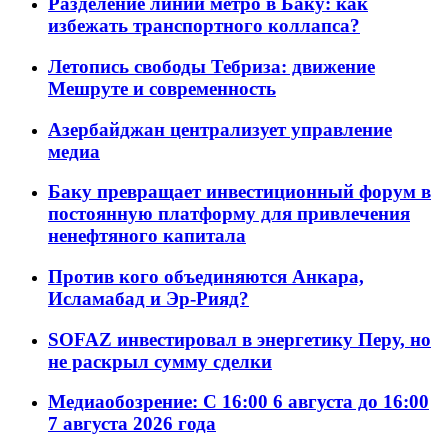
Разделение линий метро в Баку: как
избежать транспортного коллапса?
Летопись свободы Тебриза: движение
Мешруте и современность
Азербайджан централизует управление
медиа
Баку превращает инвестиционный форум в
постоянную платформу для привлечения
ненефтяного капитала
Против кого объединяются Анкара,
Исламабад и Эр-Рияд?
SOFAZ инвестировал в энергетику Перу, но
не раскрыл сумму сделки
Медиаобозрение: С 16:00 6 августа до 16:00
7 августа 2026 года