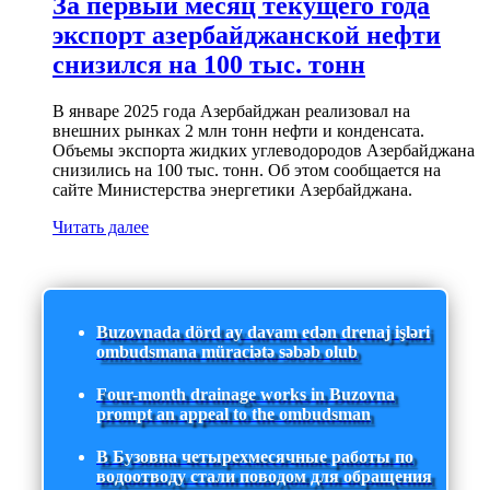
За первый месяц текущего года
экспорт азербайджанской нефти
снизился на 100 тыс. тонн
В январе 2025 года Азербайджан реализовал на
внешних рынках 2 млн тонн нефти и конденсата.
Объемы экспорта жидких углеводородов Азербайджана
снизились на 100 тыс. тонн. Об этом сообщается на
сайте Министерства энергетики Азербайджана.
Читать далее
Buzovnada dörd ay davam edən drenaj işləri
ombudsmana müraciətə səbəb olub
Four-month drainage works in Buzovna
prompt an appeal to the ombudsman
В Бузовна четырехмесячные работы по
водоотводу стали поводом для обращения