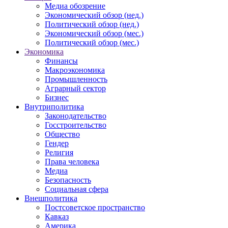
Медиа обозрение
Экономический обзор (нед.)
Политический обзор (нед.)
Экономический обзор (мес.)
Политический обзор (мес.)
Экономика
Финансы
Макроэкономика
Промышленность
Аграрный сектор
Бизнес
Внутриполитика
Законодательство
Госстроительство
Общество
Гендер
Религия
Права человека
Медиа
Безопасность
Социальная сфера
Внешполитика
Постсоветское пространство
Кавказ
Америка