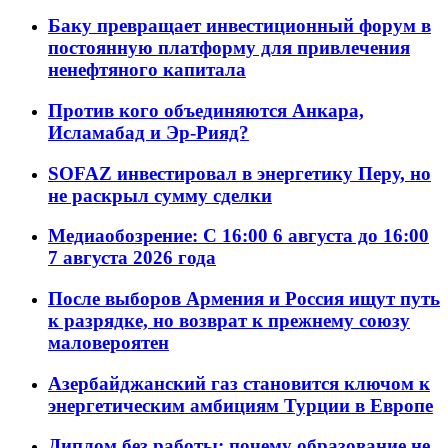
Баку превращает инвестиционный форум в
постоянную платформу для привлечения
ненефтяного капитала
Против кого объединяются Анкара,
Исламабад и Эр-Рияд?
SOFAZ инвестировал в энергетику Перу, но
не раскрыл сумму сделки
Медиаобозрение: С 16:00 6 августа до 16:00
7 августа 2026 года
После выборов Армения и Россия ищут путь
к разрядке, но возврат к прежнему союзу
маловероятен
Азербайджанский газ становится ключом к
энергетическим амбициям Турции в Европе
Диплом без работы: почему образование не