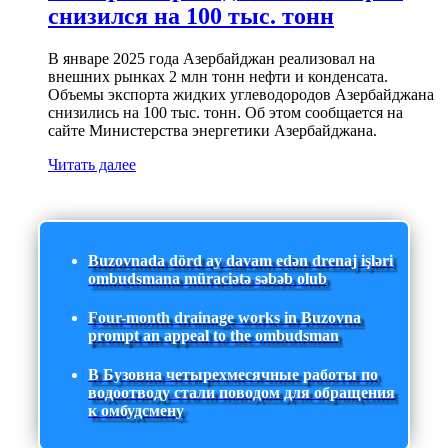
снизился на 100 тыс. тонн
В январе 2025 года Азербайджан реализовал на
внешних рынках 2 млн тонн нефти и конденсата.
Объемы экспорта жидких углеводородов Азербайджана
снизились на 100 тыс. тонн. Об этом сообщается на
сайте Министерства энергетики Азербайджана.
Читать далее
Buzovnada dörd ay davam edən drenaj işləri
ombudsmana müraciətə səbəb olub
Four-month drainage works in Buzovna
prompt an appeal to the ombudsman
В Бузовна четырехмесячные работы по
водоотводу стали поводом для обращения
к омбудсмену