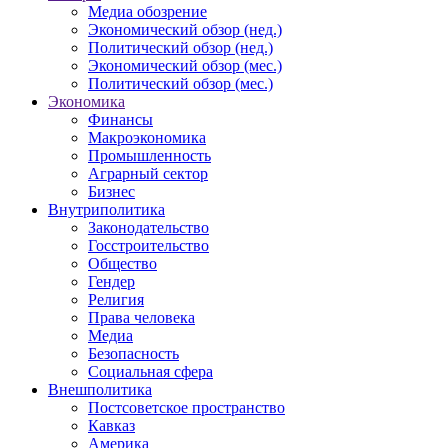
Медиа обозрение
Экономический обзор (нед.)
Политический обзор (нед.)
Экономический обзор (мес.)
Политический обзор (мес.)
Экономика
Финансы
Макроэкономика
Промышленность
Аграрный сектор
Бизнес
Внутриполитика
Законодательство
Госстроительство
Общество
Гендер
Религия
Права человека
Медиа
Безопасность
Социальная сфера
Внешполитика
Постсоветское пространство
Кавказ
Америка