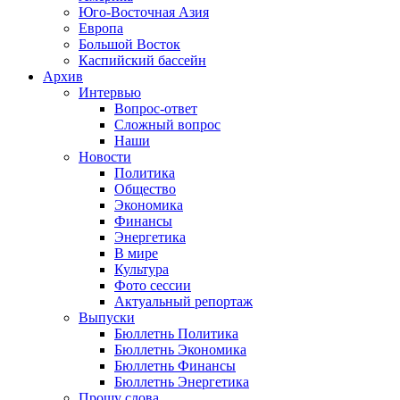
Юго-Восточная Азия
Европа
Большой Восток
Каспийский бассейн
Архив
Интервью
Вопрос-ответ
Сложный вопрос
Наши
Новости
Политика
Общество
Экономика
Финансы
Энергетика
В мире
Культура
Фото сессии
Актуальный репортаж
Выпуски
Бюллетнь Политика
Бюллетнь Экономика
Бюллетнь Финансы
Бюллетнь Энергетика
Прошу слова