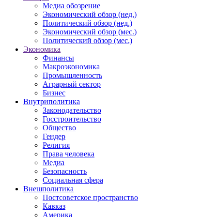
Медиа обозрение
Экономический обзор (нед.)
Политический обзор (нед.)
Экономический обзор (мес.)
Политический обзор (мес.)
Экономика
Финансы
Макроэкономика
Промышленность
Аграрный сектор
Бизнес
Внутриполитика
Законодательство
Госстроительство
Общество
Гендер
Религия
Права человека
Медиа
Безопасность
Социальная сфера
Внешполитика
Постсоветское пространство
Кавказ
Америка