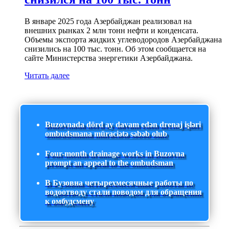
В январе 2025 года Азербайджан реализовал на
внешних рынках 2 млн тонн нефти и конденсата.
Объемы экспорта жидких углеводородов Азербайджана
снизились на 100 тыс. тонн. Об этом сообщается на
сайте Министерства энергетики Азербайджана.
Читать далее
Buzovnada dörd ay davam edən drenaj işləri
ombudsmana müraciətə səbəb olub
Four-month drainage works in Buzovna
prompt an appeal to the ombudsman
В Бузовна четырехмесячные работы по
водоотводу стали поводом для обращения
к омбудсмену