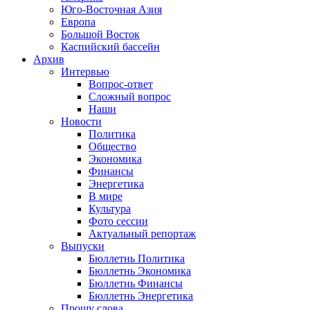
Юго-Восточная Азия
Европа
Большой Восток
Каспийский бассейн
Архив
Интервью
Вопрос-ответ
Сложный вопрос
Наши
Новости
Политика
Общество
Экономика
Финансы
Энергетика
В мире
Культура
Фото сессии
Актуальный репортаж
Выпуски
Бюллетнь Политика
Бюллетнь Экономика
Бюллетнь Финансы
Бюллетнь Энергетика
Прошу слова