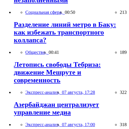
незаполненными
Социальная сфера,
00:50
213
Разделение линий метро в Баку:
как избежать транспортного
коллапса?
Общество,
00:41
189
Летопись свободы Тебриза:
движение Мешруте и
современность
Экспресс-анализ,
07 августа, 17:28
322
Азербайджан централизует
управление медиа
Экспресс-анализ,
07 августа, 17:00
318