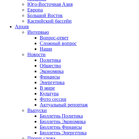
Юго-Восточная Азия
Европа
Большой Восток
Каспийский бассейн
Архив
Интервью
Вопрос-ответ
Сложный вопрос
Наши
Новости
Политика
Общество
Экономика
Финансы
Энергетика
В мире
Культура
Фото сессии
Актуальный репортаж
Выпуски
Бюллетнь Политика
Бюллетнь Экономика
Бюллетнь Финансы
Бюллетнь Энергетика
Прошу слова