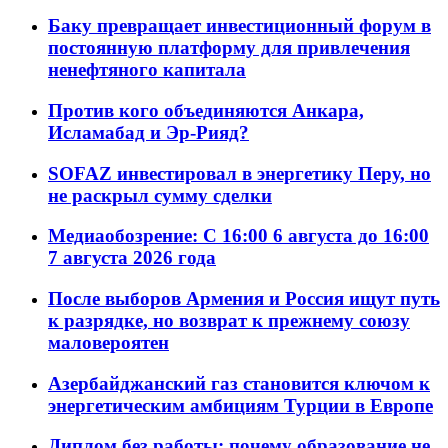
Баку превращает инвестиционный форум в
постоянную платформу для привлечения
ненефтяного капитала
Против кого объединяются Анкара,
Исламабад и Эр-Рияд?
SOFAZ инвестировал в энергетику Перу, но
не раскрыл сумму сделки
Медиаобозрение: С 16:00 6 августа до 16:00
7 августа 2026 года
После выборов Армения и Россия ищут путь
к разрядке, но возврат к прежнему союзу
маловероятен
Азербайджанский газ становится ключом к
энергетическим амбициям Турции в Европе
Диплом без работы: почему образование не