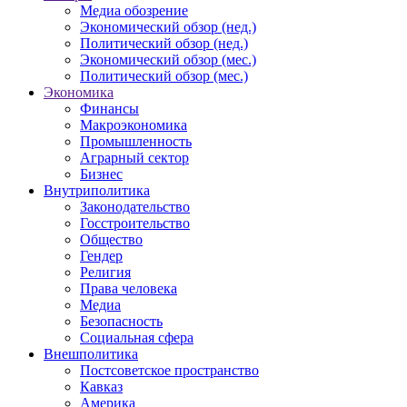
Медиа обозрение
Экономический обзор (нед.)
Политический обзор (нед.)
Экономический обзор (мес.)
Политический обзор (мес.)
Экономика
Финансы
Макроэкономика
Промышленность
Аграрный сектор
Бизнес
Внутриполитика
Законодательство
Госстроительство
Общество
Гендер
Религия
Права человека
Медиа
Безопасность
Социальная сфера
Внешполитика
Постсоветское пространство
Кавказ
Америка