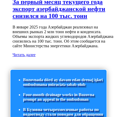
За первый месяц текущего года
экспорт азербайджанской нефти
снизился на 100 тыс. тонн
В январе 2025 года Азербайджан реализовал на
внешних рынках 2 млн тонн нефти и конденсата.
Объемы экспорта жидких углеводородов Азербайджана
снизились на 100 тыс. тонн. Об этом сообщается на
сайте Министерства энергетики Азербайджана.
Читать далее
Buzovnada dörd ay davam edən drenaj işləri
ombudsmana müraciətə səbəb olub
Four-month drainage works in Buzovna
prompt an appeal to the ombudsman
В Бузовна четырехмесячные работы по
водоотводу стали поводом для обращения