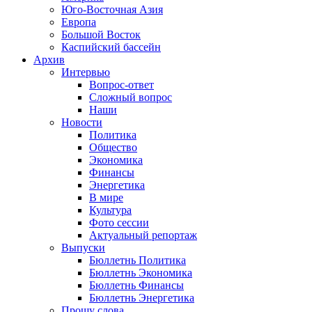
Юго-Восточная Азия
Европа
Большой Восток
Каспийский бассейн
Архив
Интервью
Вопрос-ответ
Сложный вопрос
Наши
Новости
Политика
Общество
Экономика
Финансы
Энергетика
В мире
Культура
Фото сессии
Актуальный репортаж
Выпуски
Бюллетнь Политика
Бюллетнь Экономика
Бюллетнь Финансы
Бюллетнь Энергетика
Прошу слова