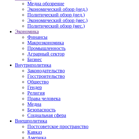
Медиа обозрение
Экономический обзор (нед.)
Политический обзор (нед.)
Экономический обзор (мес.)
Политический обзор (мес.)
Экономика
Финансы
Макроэкономика
Промышленность
Аграрный сектор
Бизнес
Внутриполитика
Законодательство
Госстроительство
Общество
Гендер
Религия
Права человека
Медиа
Безопасность
Социальная сфера
Внешполитика
Постсоветское пространство
Кавказ
Америка