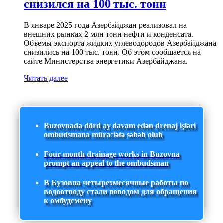
снизился на 100 тыс. тонн
В январе 2025 года Азербайджан реализовал на
внешних рынках 2 млн тонн нефти и конденсата.
Объемы экспорта жидких углеводородов Азербайджана
снизились на 100 тыс. тонн. Об этом сообщается на
сайте Министерства энергетики Азербайджана.
Читать далее
Buzovnada dörd ay davam edən drenaj işləri
ombudsmana müraciətə səbəb olub
Four-month drainage works in Buzovna
prompt an appeal to the ombudsman
В Бузовна четырехмесячные работы по
водоотводу стали поводом для обращения
к омбудсмену