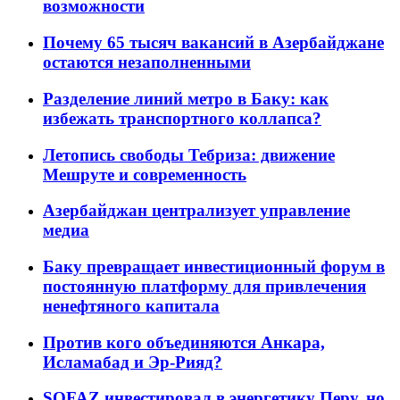
возможности
Почему 65 тысяч вакансий в Азербайджане
остаются незаполненными
Разделение линий метро в Баку: как
избежать транспортного коллапса?
Летопись свободы Тебриза: движение
Мешруте и современность
Азербайджан централизует управление
медиа
Баку превращает инвестиционный форум в
постоянную платформу для привлечения
ненефтяного капитала
Против кого объединяются Анкара,
Исламабад и Эр-Рияд?
SOFAZ инвестировал в энергетику Перу, но