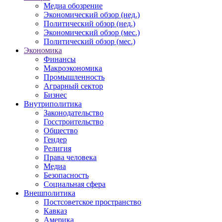
Медиа обозрение
Экономический обзор (нед.)
Политический обзор (нед.)
Экономический обзор (мес.)
Политический обзор (мес.)
Экономика
Финансы
Макроэкономика
Промышленность
Аграрный сектор
Бизнес
Внутриполитика
Законодательство
Госстроительство
Общество
Гендер
Религия
Права человека
Медиа
Безопасность
Социальная сфера
Внешполитика
Постсоветское пространство
Кавказ
Америка