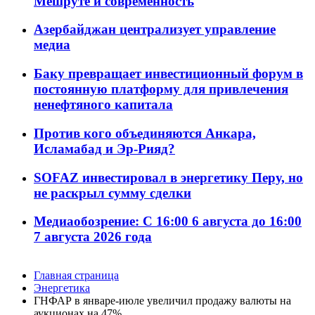
Мешруте и современность
Азербайджан централизует управление
медиа
Баку превращает инвестиционный форум в
постоянную платформу для привлечения
ненефтяного капитала
Против кого объединяются Анкара,
Исламабад и Эр-Рияд?
SOFAZ инвестировал в энергетику Перу, но
не раскрыл сумму сделки
Медиаобозрение: С 16:00 6 августа до 16:00
7 августа 2026 года
Главная страница
Энергетика
ГНФАР в январе-июле увеличил продажу валюты на
аукционах на 47%