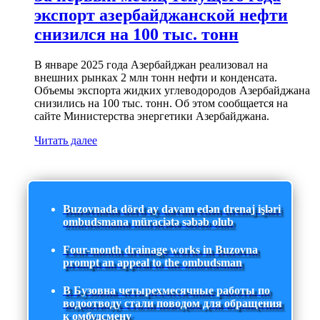
экспорт азербайджанской нефти
снизился на 100 тыс. тонн
В январе 2025 года Азербайджан реализовал на
внешних рынках 2 млн тонн нефти и конденсата.
Объемы экспорта жидких углеводородов Азербайджана
снизились на 100 тыс. тонн. Об этом сообщается на
сайте Министерства энергетики Азербайджана.
Читать далее
Buzovnada dörd ay davam edən drenaj işləri
ombudsmana müraciətə səbəb olub
Four-month drainage works in Buzovna
prompt an appeal to the ombudsman
В Бузовна четырехмесячные работы по
водоотводу стали поводом для обращения
к омбудсмену