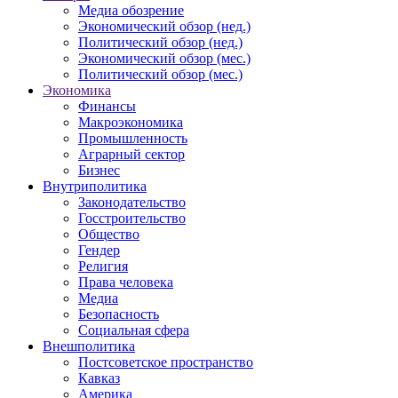
Медиа обозрение
Экономический обзор (нед.)
Политический обзор (нед.)
Экономический обзор (мес.)
Политический обзор (мес.)
Экономика
Финансы
Макроэкономика
Промышленность
Аграрный сектор
Бизнес
Внутриполитика
Законодательство
Госстроительство
Общество
Гендер
Религия
Права человека
Медиа
Безопасность
Социальная сфера
Внешполитика
Постсоветское пространство
Кавказ
Америка