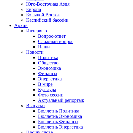
Юго-Восточная Азия
Европа
Большой Восток
Каспийский бассейн
Архив
Интервью
Вопрос-ответ
Сложный вопрос
Наши
Новости
Политика
Общество
Экономика
Финансы
Энергетика
В мире
Культура
Фото сессии
Актуальный репортаж
Выпуски
Бюллетнь Политика
Бюллетнь Экономика
Бюллетнь Финансы
Бюллетнь Энергетика
Прошу слова